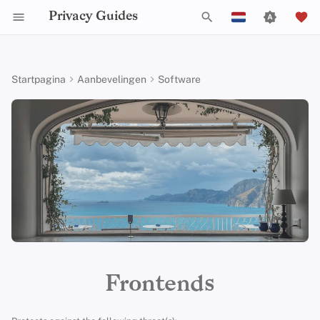
Privacy Guides
Z
English
o
Español
Startpagina
Aanbevelingen
Software
Activist Toolbox
Over Privacy Guides
Waarom privacy
DNS Filtering
Tor Browser
Cloud opslag
Mobiele telefoons
Android
Alternative Networks
Alternatieve Distributions
Check Your Laws
Data Protection Authoriti
General Criteria
Job Openings
Schrijfgids
Introduction to
Inleiding tot DNS
Android Overview
Reddit
e
Français
belangrijk is
Passwords
k
עִברִית
Legal Resources
Donate
Email Servers
Desktop Browsers
Data Removal Services
Security Keys
Desktop/PC
Device Integrity
General Apps
Choose Your Tools
Donation Acceptance Pol
Contributors
Technische gids
Tor Overzicht
iOS Overzicht
Redlib
Dreigingsmodellering
Multifactor-authentica
e
Italiano
Teamleden
File Management
Mobiele browsers
DNS-resolvers
Router Firmware
Obtaining Applications
Expand Your Perspective
Executive Policy
Online diensten
Privé betalingen
Linux Overzicht
YouTube
n
Nederlands
Veel voorkomende
Choosing Your Hardwa
bedreigingen
Beleidstukken
Browserextensies
Email Aliasing
Support The Community
Privacy Policy
Gedragscode
Soorten
macOS Overview
i
Invidious
中文 (繁體)
E-mail Beveiliging
communicatienetwerk
n
中文 (繁體，台灣)
Veel voorkomende
Gemeenschap
Email Diensten
Build Alliances
Notices and Disclaimers
Webverkeersstatistieken
Qubes Overzicht
Piped
misvattingen
i
VPN-overzicht
Русский
Bijdragen
Financiële diensten
Make It Accessible
Windows
FreeTube
t
Frontends
Account Creation
i
Photo Management
Uphold Integrity
LibreTube (Android)