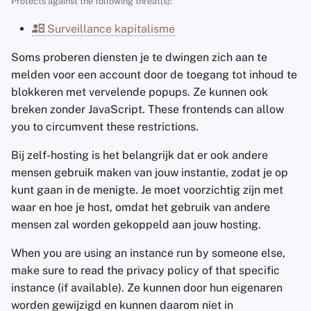
Protects against the following threat(s):
Accountverwijdering
a
Zoekmachines
Stay Persistent
NewPipe (Android)
Surveillance kapitalisme
l
Technologie Essenties
VPN-diensten
Take Action!
Criteria
Soms proberen diensten je te dwingen zich aan te
i
Geavanceerde
melden voor een account door de toegang tot inhoud te
s
Onderwerpen
blokkeren met vervelende popups. Ze kunnen ook
breken zonder JavaScript. These frontends can allow
e
Besturingssystemen
you to circumvent these restrictions.
r
Bij zelf-hosting is het belangrijk dat er ook andere
e
mensen gebruik maken van jouw instantie, zodat je op
n
kunt gaan in de menigte. Je moet voorzichtig zijn met
waar en hoe je host, omdat het gebruik van andere
mensen zal worden gekoppeld aan jouw hosting.
When you are using an instance run by someone else,
make sure to read the privacy policy of that specific
instance (if available). Ze kunnen door hun eigenaren
worden gewijzigd en kunnen daarom niet in