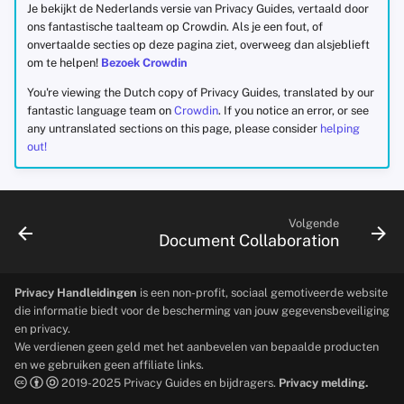
Je bekijkt de Nederlands versie van Privacy Guides, vertaald door
ons fantastische taalteam op Crowdin. Als je een fout, of
onvertaalde secties op deze pagina ziet, overweeg dan alsjeblieft
om te helpen!
Bezoek Crowdin
You're viewing the Dutch copy of Privacy Guides, translated by our
fantastic language team on
Crowdin
. If you notice an error, or see
any untranslated sections on this page, please consider
helping
out!
Volgende
Document Collaboration
Privacy Handleidingen
is een non-profit, sociaal gemotiveerde website
die informatie biedt voor de bescherming van jouw gegevensbeveiliging
en privacy.
We verdienen geen geld met het aanbevelen van bepaalde producten
en we gebruiken geen affiliate links.
2019-2025 Privacy Guides en bijdragers.
Privacy melding.