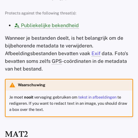
Accountverwijdering
a
Zoekmachines
Stay Persistent
Protects against the following threat(s):
l
Technologie Essenties
VPN-diensten
Take Action!
Publiekelijke bekendheid
i
Geavanceerde
s
Wanneer je bestanden deelt, is het belangrijk om de
Onderwerpen
bijbehorende metadata te verwijderen.
e
Afbeeldingsbestanden bevatten vaak
Exif
data. Foto's
Besturingssystemen
r
bevatten soms zelfs
GPS
-coördinaten in de metadata
van het bestand.
e
n
Waarschuwing
Je moet
nooit
vervaging gebruiken om
tekst in afbeeldingen
te
redigeren. If you want to redact text in an image, you should draw
a box over the text.
MAT2