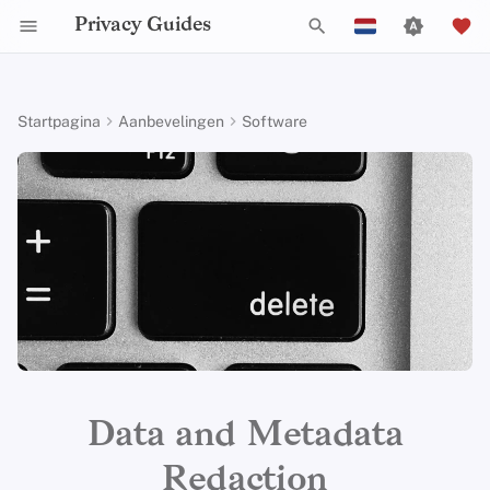
Privacy Guides
Z
English
o
Español
Startpagina
Aanbevelingen
Software
Activist Toolbox
Over Privacy Guides
Waarom privacy
DNS Filtering
Tor Browser
Cloud opslag
Mobiele telefoons
Android
Alternative Networks
Alternatieve Distributions
Check Your Laws
Data Protection Authoriti
General Criteria
Job Openings
Schrijfgids
Introduction to
Inleiding tot DNS
Android Overview
MAT2
e
Français
belangrijk is
Passwords
k
עִברִית
Legal Resources
Donate
Email Servers
Desktop Browsers
Data Removal Services
Security Keys
Desktop/PC
Device Integrity
General Apps
Choose Your Tools
Donation Acceptance Pol
Contributors
Technische gids
Tor Overzicht
iOS Overzicht
Metadata Cleaner
Dreigingsmodellering
Multifactor-authentica
e
Italiano
Teamleden
File Management
Mobiele browsers
DNS-resolvers
Router Firmware
Obtaining Applications
Expand Your Perspective
Executive Policy
Online diensten
Privé betalingen
Linux Overzicht
ExifEraser (Android)
n
Nederlands
Veel voorkomende
Choosing Your Hardwa
bedreigingen
Beleidstukken
Browserextensies
Email Aliasing
Support The Community
Privacy Policy
Gedragscode
Soorten
macOS Overview
i
Shortcuts (iOS & macOS)
中文 (繁體)
E-mail Beveiliging
communicatienetwerk
n
中文 (繁體，台灣)
Veel voorkomende
Gemeenschap
Email Diensten
Build Alliances
Notices and Disclaimers
Webverkeersstatistieken
Qubes Overzicht
ExifTool (
CLI
)
misvattingen
i
VPN-overzicht
Русский
Bijdragen
Financiële diensten
Make It Accessible
Windows
Criteria
t
Data and Metadata
Account Creation
i
Photo Management
Uphold Integrity
Redaction