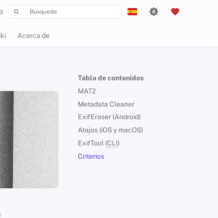
3
Inicializando búsqueda
English
ki
Acerca de
Español
Français
Tabla de contenidos
עִברִית
MAT2
Italiano
Metadata Cleaner
ExifEraser (Android)
Nederlands
Atajos (iOS y macOS)
中文 (繁體)
ExifTool (
CLI
)
中文 (繁體，台灣)
Criterios
Русский
s