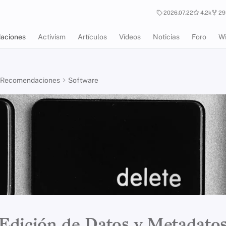
2026.07.22
4.2k
29
aciones
Activism
Artículos
Vídeos
Noticias
Foro
Wi
Recomendaciones
Software
Edición de Datos y Metadato