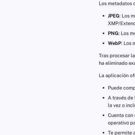
Los metadatos q
JPEG
: Los 
XMP/Extende
PNG
: Los m
WebP
: Los 
Tras procesar l
ha eliminado e
La aplicación o
Puede compa
A través de
la vez o inc
Cuenta con 
operativo p
Te permite 