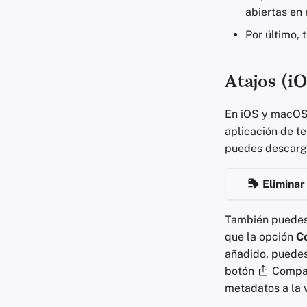
abiertas en 
Por último,
Atajos (i
En iOS y macOS,
aplicación de t
puedes descarga
Eliminar
También puedes 
que la opción
C
añadido, puedes 
botón
Compart
metadatos a la 