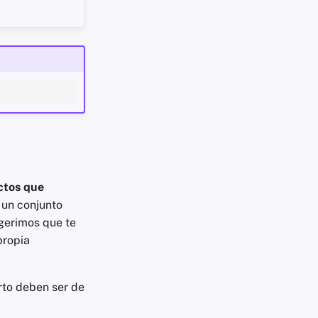
ectos que
 un conjunto
gerimos que te
propia
rto deben ser de