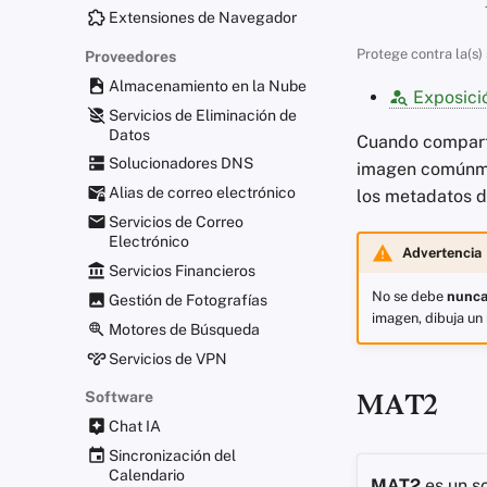
Extensiones de Navegador
Protege contra la(s)
Proveedores
Almacenamiento en la Nube
Exposici
Servicios de Eliminación de
Datos
Cuando comparta
Solucionadores DNS
imagen comúnme
Alias de correo electrónico
los metadatos d
Servicios de Correo
Electrónico
Advertencia
Servicios Financieros
No se debe
nunc
Gestión de Fotografías
imagen, dibuja un 
Motores de Búsqueda
Servicios de VPN
Software
MAT2
Chat IA
Sincronización del
Calendario
MAT2
es un so