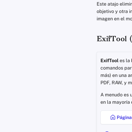
Este atajo elim
objetivo y otra 
imagen en el mo
ExifTool 
ExifTool
es la 
comandos para 
más) en una a
PDF, RAW, y m
A menudo es u
en la mayoría 
Página 