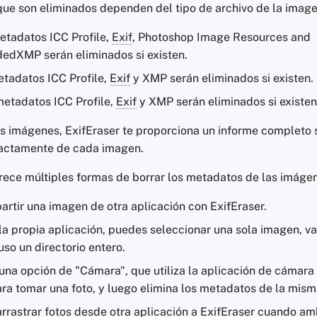
ue son eliminados dependen del tipo de archivo de la image
metadatos ICC Profile,
Exif
, Photoshop Image Resources and
dXMP serán eliminados si existen.
etadatos ICC Profile,
Exif
y XMP serán eliminados si existen.
metadatos ICC Profile,
Exif
y XMP serán eliminados si existen
as imágenes, ExifEraser te proporciona un informe completo 
xactamente de cada imagen.
frece múltiples formas de borrar los metadatos de las imágen
rtir una imagen de otra aplicación con ExifEraser.
 la propia aplicación, puedes seleccionar una sola imagen, v
luso un directorio entero.
una opción de "Cámara", que utiliza la aplicación de cámara
ara tomar una foto, y luego elimina los metadatos de la mism
arrastrar fotos desde otra aplicación a ExifEraser cuando a