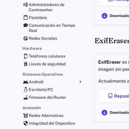
Administradores de
Contraseñas
Downloads
Pastebins
Comunicación en Tiempo
Real
Redes Sociales
ExifErase
Hardware
Teléfonos celulares
ExifEraser
es 
Llaves de seguridad
imagen sin pe
Sistemas Operativos
Actualmente a
Android
Distribuciones alternativas
Escritorio/PC
Reposi
Aplicaciones Generales
Firmware del Router
Obtener Aplicaciones
Avanzado
Downloads
Redes Alternativas
Integridad del Dispositivo