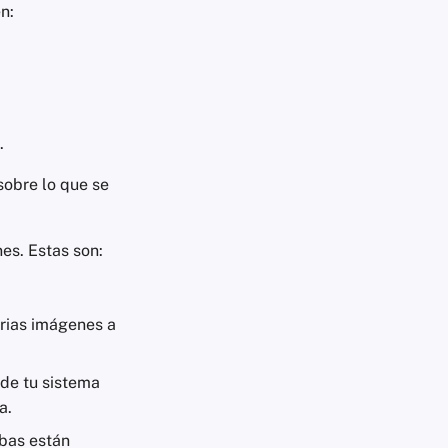
n:
.
sobre lo que se
es. Estas son:
arias imágenes a
 de tu sistema
a.
mbas están