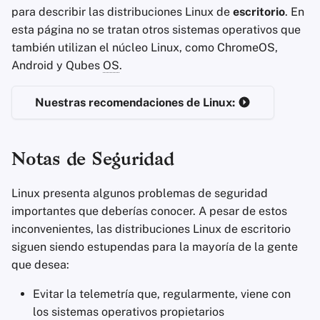
Clientes de Correo
Sistemas Operativos
d
para describir las distribuciones Linux de
escritorio
. En
Servicios Financieros
Electrónico
Stay Persistent
Distribuciones "enfocadas en
esta página no se tratan otros sistemas operativos que
o
Avanzado
la seguridad"
también utilizan el núcleo Linux, como ChromeOS,
Gestión de Fotografía
Software de Cifrado
Take Action!
b
Android y Qubes
OS
.
Distribuciones basadas en
ú
Motores de Búsqueda
Compartir y sincroniza
Arch Linux
Nuestras recomendaciones de Linux:
archivos
s
Servicios de VPN
Núcleo Linux-libre y
q
Interfaces de usuario
distribuciones "Libre"
Notas de Seguridad
u
Salud y Bienestar
Control de acceso obligatorio
e
Linux presenta algunos problemas de seguridad
importantes que deberías conocer. A pesar de estos
Herramientas
Recomendaciones Generales
d
inconvenientes, las distribuciones Linux de escritorio
Lingüísticas
a
siguen siendo estupendas para la mayoría de la gente
Cifrado de Unidad
que desea:
Mapas y Navegación
Swap
Evitar la telemetría que, regularmente, viene con
Autenticación
los sistemas operativos propietarios
Multifactor
Firmware de Propietario