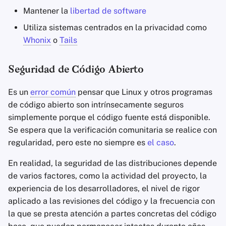
Mantener la
libertad de software
(Actualizaciones de
Agregadores de Notic
Microcódigo)
Utiliza sistemas centrados en la privacidad como
Whonix
o
Tails
Blocs de Notas
Actualizaciones
Seguridad de Código Abierto
Suites de ofimática
Controles de Permisos
Es un
error común
pensar que Linux y otros programas
Administradores de
Ajustes de privacidad
de código abierto son intrínsecamente seguros
Contraseñas
simplemente porque el código fuente está disponible.
Aleatorización de direcciones
Se espera que la verificación comunitaria se realice con
Pastebins
Mac
regularidad, pero este no siempre es
el caso
.
Comunicación en Tie
Otros identificadores
En realidad, la seguridad de las distribuciones depende
Real
de varios factores, como la actividad del proyecto, la
Contador de sistema
experiencia de los desarrolladores, el nivel de rigor
Redes Sociales
aplicado a las revisiones del código y la frecuencia con
la que se presta atención a partes concretas del código