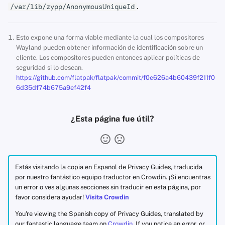
.
/var/lib/zypp/AnonymousUniqueId
Esto expone una forma viable mediante la cual los compositores
Wayland pueden obtener información de identificación sobre un
cliente. Los compositores pueden entonces aplicar políticas de
seguridad si lo desean.
https://github.com/flatpak/flatpak/commit/f0e626a4b60439f211f0
6d35df74b675a9ef42f4
¿Esta página fue útil?
Estás visitando la copia en Español de Privacy Guides, traducida
por nuestro fantástico equipo traductor en Crowdin. ¡Si encuentras
un error o ves algunas secciones sin traducir en esta página, por
favor considera ayudar!
Visita Crowdin
You're viewing the Spanish copy of Privacy Guides, translated by
our fantastic language team on
Crowdin
. If you notice an error, or