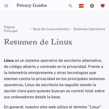
Privacy Guides
I
English
n
Español
Página
Base de Conocimientos
Sistemas Operativos
Principal
Configuración de las
Activist Toolbox
Sobre Privacy Guides
Introducción a las
Resumen DNS
Herramientas de
Check Your Laws
Data Protection Authoriti
Criterios Generales
Puestos de Trabajo
Guía de Redacción
Filtrado de DNS
Tor Browser
Almacenamiento en la
Chat IA
Teléfonos celulares
Android
Redes Alternativas
Notas de Seguridad
i
Français
Directivas de Grupo
Contraseñas
Privacidad
Nube
Resumen de Linux
c
עִברִית
Legal Resources
Donar
Resumen de Tor
Choose Your Tools
Política de Aceptación d
Colaboradores
Guías Técnicas
Servidores de Correo
Navegadores de
Sincronización del
Llaves de seguridad
Escritorio/PC
Integridad del
Seguridad de Código Abierto
Self-Hosting
Autenticación
Donaciones
Electrónico
Escritorio
Servicios de Eliminaci
Calendario
Dispositivo
i
Italiano
Multifactor
de Datos
Miembros del Equipo
Pagos Privados
Expand Your Perspective
Servicios en línea
Firmware del Router
Elementos de Seguridad
a
Linux
es un sistema operativo de escritorio alternativo,
Nederlands
Navegación por Internet
Política Ejecutiva
Gestión de Archivos
Navegadores Móviles
Criptomonedas
Ausentes
de código abierto y centrado en la privacidad. Frente a
Eligiendo Tu Hardware
Solucionadores DNS
Políticas
Tipos de redes de
Support The Community
Código de Conducta
l
中文 (繁體)
la telemetría omnipresente y otras tecnologías que
Proveedores
comunicación
Política de Privacidad
Extensiones de
Edición de Datos y
Elegir tu distribución
i
中文 (繁體，台灣)
atentan contra la privacidad en los principales sistemas
Seguridad del correo
Navegador
Alias de correo
Metadatos
Comunidad
Build Alliances
Estadísticas de tráfico
operativos, Linux de escritorio ha seguido siendo la
electrónico
electrónico
z
Software
Avisos y Descargos de
Ciclo de lanzamiento
Русский
opción clara para quienes buscan un control total sobre
Responsabilidad
Colaboración en
Contribuir
Make It Accessible
a
sus ordenadores desde la base.
Vista General de VPN
Servicios de Correo
Documentos
Hardware
Actualizaciones Tradicionales
n
Electrónico
Uphold Integrity
vs. Atómicas
En general, nuestro sitio web utiliza el término "Linux"