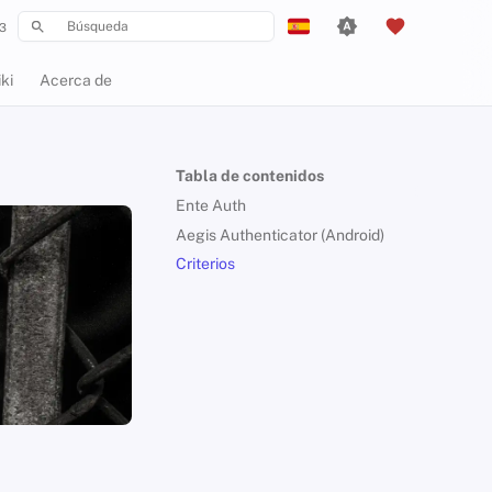
3
Inicializando búsqueda
English
ki
Acerca de
Español
Français
Tabla de contenidos
עִברִית
Ente Auth
Italiano
Aegis Authenticator (Android)
Criterios
Nederlands
中文 (繁體)
中文 (繁體，台灣)
Русский