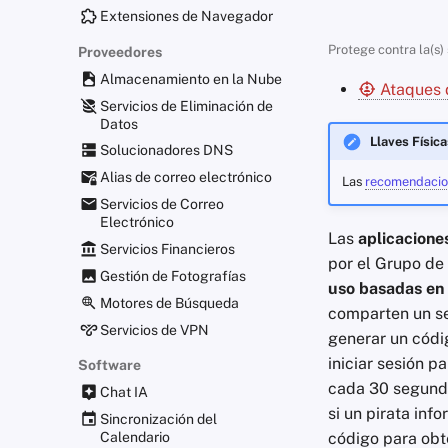
Extensiones de Navegador
Protege contra la(s)
Proveedores
Almacenamiento en la Nube
Ataques d
Servicios de Eliminación de
Datos
Llaves Física
Solucionadores DNS
Alias de correo electrónico
Las
recomendacion
Servicios de Correo
Electrónico
Las
aplicacione
Servicios Financieros
por el Grupo de
Gestión de Fotografías
uso basadas en 
Motores de Búsqueda
comparten un se
Servicios de VPN
generar un códig
iniciar sesión 
Software
cada 30 segundos
Chat IA
si un pirata inf
Sincronización del
código para obte
Calendario