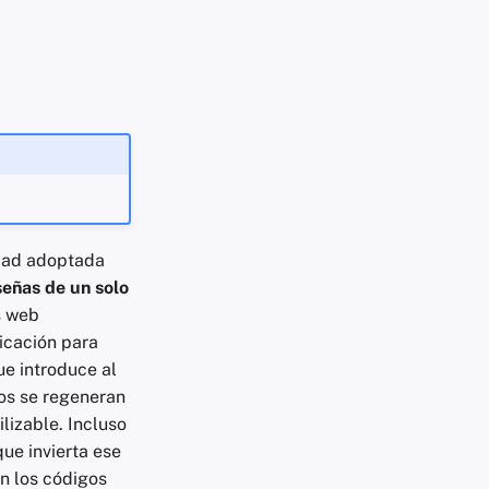
dad adoptada
eñas de un solo
s web
icación para
ue introduce al
gos se regeneran
lizable. Incluso
que invierta ese
án los códigos