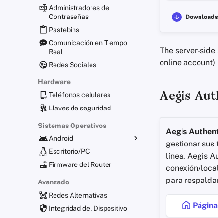
Administradores de
Contraseñas
Downloads
Pastebins
Comunicación en Tiempo
The server-side 
Real
online account)
Redes Sociales
Hardware
Aegis Aut
Teléfonos celulares
Llaves de seguridad
Sistemas Operativos
Aegis Authent
Android
gestionar sus 
Distribuciones alternativas
Escritorio/PC
línea. Aegis 
Aplicaciones Generales
Firmware del Router
conexión/loca
Obtener Aplicaciones
para respaldar
Avanzado
Redes Alternativas
Página 
Integridad del Dispositivo