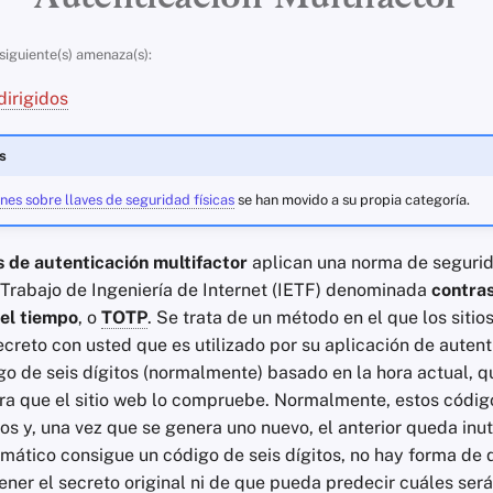
 siguiente(s) amenaza(s):
irigidos
s
es sobre llaves de seguridad físicas
se han movido a su propia categoría.
s de autenticación multifactor
aplican una norma de seguri
 Trabajo de Ingeniería de Internet (IETF) denominada
contras
el tiempo
, o
TOTP
. Se trata de un método en el que los sitio
creto con usted que es utilizado por su aplicación de autent
o de seis dígitos (normalmente) basado en la hora actual, q
para que el sitio web lo compruebe. Normalmente, estos códi
 y, una vez que se genera uno nuevo, el anterior queda inuti
ormático consigue un código de seis dígitos, no hay forma de 
ner el secreto original ni de que pueda predecir cuáles ser