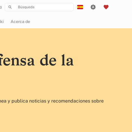
3
Inicializando búsqueda
English
ki
Acerca de
Español
Français
עִברִית
ensa de la
Italiano
Nederlands
中文 (繁體)
中文 (繁體，台灣)
ínea y publica noticias y recomendaciones sobre
Русский