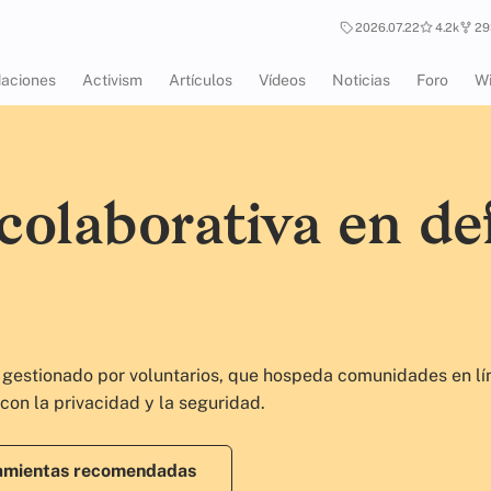
2026.07.22
4.2k
29
aciones
Activism
Artículos
Vídeos
Noticias
Foro
Wi
olaborativa en def
 y gestionado por voluntarios, que hospeda comunidades en l
con la privacidad y la seguridad.
amientas recomendadas