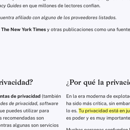
acy Guides
en que millones de lectores confían.
uentra afiliado con alguno de los proveedores listados.
,
The New York Times
y otras publicaciones como una fuente
rivacidad?
¿Por qué la privac
ntas de privacidad
(también
En la era moderna de explotac
ades de privacidad
,
software
ha sido más crítica, sin emb
ue puedes utilizar para
lo es.
Tu privacidad está en j
tas recomendadas son
es poder y es muy importante
ntras algunas son servicios
Muchas personas confunden l