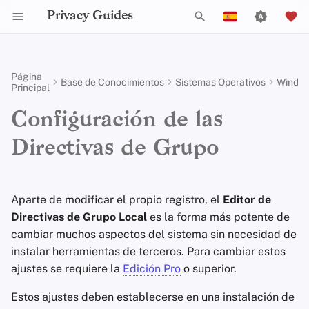
Privacy Guides
I
English
n
Español
Página
Base de Conocimientos
Sistemas Operativos
Windo
Principal
Activist Toolbox
Sobre Privacy Guides
Introducción a las
Resumen DNS
Herramientas de
Check Your Laws
Data Protection Authoriti
Criterios Generales
Puestos de Trabajo
Guía de Redacción
Filtrado de DNS
Tor Browser
Almacenamiento en la
Chat IA
Teléfonos celulares
Android
Redes Alternativas
Plantillas Administrativas
i
Français
Contraseñas
Privacidad
Nube
Configuración de las
c
עִברִית
Legal Resources
Donar
Resumen de Tor
Choose Your Tools
Política de Aceptación d
Colaboradores
Guías Técnicas
Servidores de Correo
Navegadores de
Sincronización del
Llaves de seguridad
Escritorio/PC
Integridad del
Sistema
Self-Hosting
Autenticación
Donaciones
Electrónico
Escritorio
Servicios de Eliminaci
Calendario
Dispositivo
Directivas de Grupo
i
Italiano
Multifactor
de Datos
Miembros del Equipo
Pagos Privados
Expand Your Perspective
Servicios en línea
Firmware del Router
Device Guard
a
Nederlands
Navegación por Internet
Política Ejecutiva
Gestión de Archivos
Navegadores Móviles
Criptomonedas
Eligiendo Tu Hardware
Solucionadores DNS
Políticas
Tipos de redes de
Support The Community
Código de Conducta
l
Administración de
中文 (繁體)
Aparte de modificar el propio registro, el
Editor de
Proveedores
comunicación
Política de Privacidad
Extensiones de
Edición de Datos y
Comunicaciones de Internet
Directivas de Grupo Local
es la forma más potente de
i
中文 (繁體，台灣)
Seguridad del correo
Navegador
Alias de correo
Metadatos
Comunidad
Build Alliances
Estadísticas de tráfico
cambiar muchos aspectos del sistema sin necesidad de
electrónico
electrónico
z
Software
Avisos y Descargos de
Directivas del Sistema
Русский
instalar herramientas de terceros. Para cambiar estos
Responsabilidad
Colaboración en
Contribuir
Make It Accessible
Operativo
ajustes se requiere la
Edición Pro
o superior.
a
Vista General de VPN
Servicios de Correo
Documentos
Hardware
n
Electrónico
Uphold Integrity
Estos ajustes deben establecerse en una instalación de
Perfiles de usuario