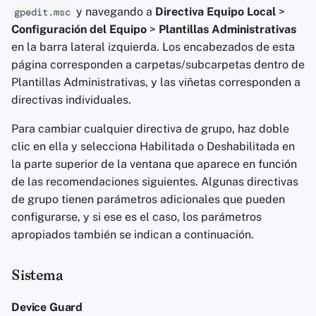
y navegando a
Directiva Equipo Local
>
gpedit.msc
Configuración del Equipo
>
Plantillas Administrativas
Agregadores de Notic
OneDrive
en la barra lateral izquierda. Los encabezados de esta
página corresponden a carpetas/subcarpetas dentro de
Blocs de Notas
Insertar para Instalar
Plantillas Administrativas, y las viñetas corresponden a
directivas individuales.
Suites de ofimática
Buscar
Para cambiar cualquier directiva de grupo, haz doble
Administradores de
Sincronizar la Configuración
clic en ella y selecciona Habilitada o Deshabilitada en
Contraseñas
la parte superior de la ventana que aparece en función
Entrada de Texto
de las recomendaciones siguientes. Algunas directivas
Pastebins
de grupo tienen parámetros adicionales que pueden
Informes de Errores de
configurarse, y si ese es el caso, los parámetros
Comunicación en Tie
Windows
apropiados también se indican a continuación.
Real
Redes Sociales
Sistema
Device Guard