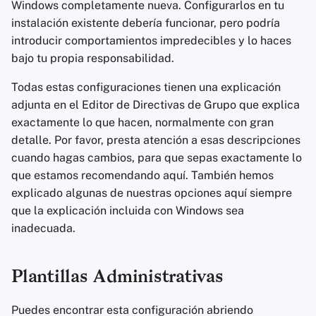
Clientes de Correo
Sistemas Operativos
Windows completamente nueva. Configurarlos en tu
d
Servicios Financieros
Electrónico
Stay Persistent
Componentes de Windows
instalación existente debería funcionar, pero podría
o
Avanzado
introducir comportamientos impredecibles y lo haces
Gestión de Fotografía
Software de Cifrado
Take Action!
Directivas de Reproducción
bajo tu propia responsabilidad.
b
Automática
ú
Todas estas configuraciones tienen una explicación
Motores de Búsqueda
Compartir y sincroniza
adjunta en el Editor de Directivas de Grupo que explica
archivos
Cifrado de Unidad BitLocker
s
exactamente lo que hacen, normalmente con gran
Servicios de VPN
q
detalle. Por favor, presta atención a esas descripciones
Interfaces de usuario
Contenido de la Nube
cuando hagas cambios, para que sepas exactamente lo
u
que estamos recomendando aquí. También hemos
Salud y Bienestar
Interfaz de Usuario de
e
explicado algunas de nuestras opciones aquí siempre
Credenciales
Herramientas
que la explicación incluida con Windows sea
d
Lingüísticas
inadecuada.
Recopilación de Datos y
a
Versiones Preliminares
Mapas y Navegación
Plantillas Administrativas
Explorador de Archivos
Autenticación
Puedes encontrar esta configuración abriendo
Multifactor
MDM