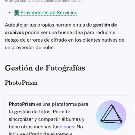
Protege contra la(s) siguiente(s) amenaza(s):
Eliminación de Cuenta
Clientes de Correo
d
Servicios Financieros
Electrónico
Stay Persistent
Proveedores de Servicios
o
Aspectos Tecnológicos
Esenciales
Gestión de Fotografías
Software de Cifrado
Take Action!
Autoalojar tus propias herramientas de
gestión de
b
archivos
podría ser una buena idea para reducir el
ú
Temas avanzados
Motores de Búsqueda
Compartir y sincronizar
riesgo de errores de cifrado en los clientes nativos de
archivos
un proveedor de nube.
s
Sistemas Operativos
Servicios de VPN
q
Interfaces de usuario
Gestión de Fotografías
u
Salud y Bienestar
e
PhotoPrism
Herramientas
d
Lingüísticas
a
PhotoPrism
es una plataforma para
la gestión de fotos. Permite
Mapas y Navegación
sincronizar y compartir álbumes y
Autenticación
tiene otras muchas
funciones
. No
Multifactor
incluye cifrado de extremo a