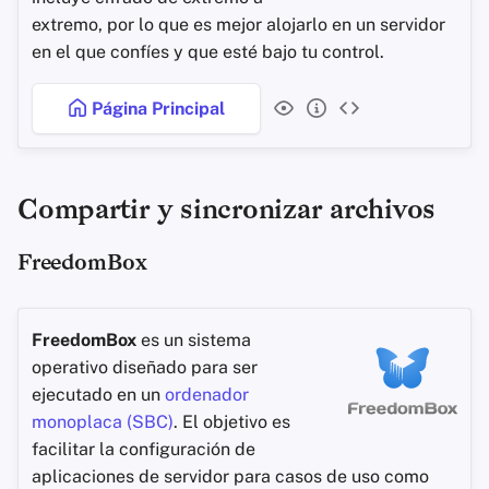
extremo, por lo que es mejor alojarlo en un servidor
Agregadores de Noticias
en el que confíes y que esté bajo tu control.
Blocs de Notas
Página Principal
Suites de ofimática
Compartir y sincronizar archivos
Administradores de
Contraseñas
FreedomBox
Pastebins
FreedomBox
es un sistema
Comunicación en Tiempo
operativo diseñado para ser
Real
ejecutado en un
ordenador
monoplaca (SBC)
Redes Sociales
. El objetivo es
facilitar la configuración de
aplicaciones de servidor para casos de uso como