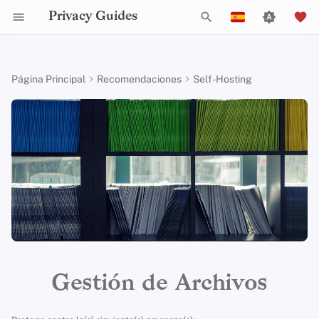
Privacy Guides
I
English
n
Español
Página Principal
Recomendaciones
Self-Hosting
Activist Toolbox
Sobre Privacy Guides
Por Qué es Importante la
Tor Browser
Almacenamiento en la
Chat IA
Teléfonos celulares
Android
Redes Alternativas
Distribuciones alternativa
Check Your Laws
Data Protection Authoriti
Criterios Generales
Puestos de Trabajo
Guía de Redacción
Introducción a las
Resumen DNS
Resumen de Android
Gestión de Fotografías
i
Français
Privacidad
Nube
Contraseñas
c
עִברִית
Legal Resources
Donar
Navegadores de
Sincronización del
Llaves de seguridad
Escritorio/PC
Integridad del
Aplicaciones Generales
Choose Your Tools
Política de Aceptación d
Colaboradores
Guías Técnicas
Resumen de Tor
Resumen de iOS
PhotoPrism
¿Qué son los modelos de
Escritorio
Servicios de Eliminación
Calendario
Dispositivo
Donaciones
Autenticación
i
Italiano
amenaza?
de Datos
Multifactor
Miembros del Equipo
Firmware del Router
Obtener Aplicaciones
Expand Your Perspective
Servicios en línea
Pagos Privados
Resumen de Linux
Compartir y sincronizar archivos
a
Nederlands
Navegadores Móviles
Criptomonedas
Política Ejecutiva
Amenazas comunes
Solucionadores DNS
Eligiendo Tu Hardwar
Políticas
Support The Community
Código de Conducta
Tipos de redes de
Resumen de macOS
l
FreedomBox
中文 (繁體)
Extensiones de
Edición de Datos y
Política de Privacidad
comunicación
i
中文 (繁體，台灣)
Conceptos Erróneos
Navegador
Alias de correo
Metadatos
Seguridad del correo
Comunidad
Build Alliances
Estadísticas de tráfico
Resumen de Qubes
Nextcloud
Comunes
electrónico
electrónico
z
Avisos y Descargos de
Русский
Colaboración en
Responsabilidad
Contribuir
Make It Accessible
Windows
a
Gestión de Archivos
Creación de Cuenta
Servicios de Correo
Documentos
Vista General de VPN
n
Electrónico
Uphold Integrity