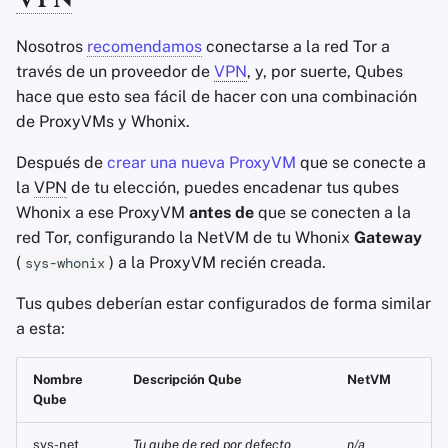
VPN
Nosotros
recomendamos
conectarse a la red Tor a
través de un proveedor de
VPN
, y, por suerte, Qubes
hace que esto sea fácil de hacer con una combinación
de ProxyVMs y Whonix.
Después de
crear una nueva ProxyVM
que se conecte a
la
VPN
de tu elección, puedes encadenar tus qubes
Whonix a ese ProxyVM
antes de
que se conecten a la
red Tor, configurando la NetVM de tu Whonix
Gateway
(
) a la ProxyVM recién creada.
sys-whonix
Tus qubes deberían estar configurados de forma similar
a esta:
Nombre
Descripción Qube
NetVM
Qube
sys-net
Tu qube de red por defecto
n/a