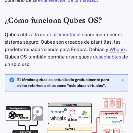
contrario de la
enumeración de la maldad
.
Clientes de Correo
Sistemas Operativos
Recursos Adicionales
d
Servicios Financieros
Electrónico
Stay Persistent
o
Avanzado
¿Cómo funciona Qubes
OS
?
Gestión de Fotografía
Software de Cifrado
Take Action!
b
Qubes utiliza la
compartimentación
para mantener el
ú
Motores de Búsqueda
Compartir y sincroniza
sistema seguro. Qubes son creados de plantillas, las
archivos
s
predeterminadas siendo para Fedora, Debian y
Whonix
.
Servicios de VPN
Qubes
OS
también permite crear
qubes
desechables
de
q
Interfaces de usuario
un solo uso.
u
Salud y Bienestar
e
El término
qubes
es actualizado gradualmente para
evitar referirse a ellas como "máquinas virtuales".
Herramientas
d
Lingüísticas
a
Mapas y Navegación
Autenticación
Multifactor