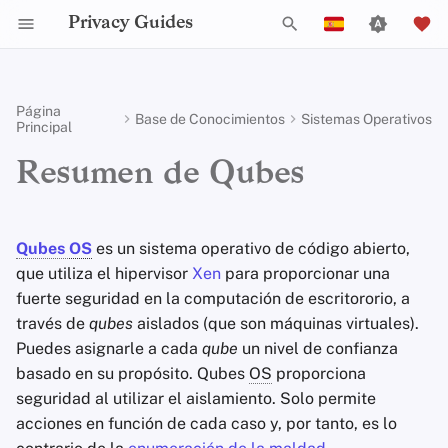
Privacy Guides
I
English
n
Español
Página
Base de Conocimientos
Sistemas Operativos
Principal
Configuración de las
Activist Toolbox
Sobre Privacy Guides
Introducción a las
Resumen DNS
Herramientas de
Check Your Laws
Data Protection Authoriti
Criterios Generales
Puestos de Trabajo
Guía de Redacción
Filtrado de DNS
Tor Browser
Almacenamiento en la
Chat IA
Teléfonos celulares
Android
Redes Alternativas
¿Cómo funciona Qubes
OS
?
i
Français
Directivas de Grupo
Contraseñas
Privacidad
Nube
Resumen de Qubes
c
עִברִית
Legal Resources
Donar
Resumen de Tor
Choose Your Tools
Política de Aceptación d
Colaboradores
Guías Técnicas
Servidores de Correo
Navegadores de
Sincronización del
Llaves de seguridad
Escritorio/PC
Integridad del
¿Por qué utilizar Qubes?
Self-Hosting
Autenticación
Donaciones
Electrónico
Escritorio
Servicios de Eliminaci
Calendario
Dispositivo
i
Italiano
Multifactor
de Datos
Miembros del Equipo
Pagos Privados
Expand Your Perspective
Servicios en línea
Firmware del Router
Copiando y pegando texto
a
Qubes
OS
es un sistema operativo de código abierto,
Nederlands
Navegación por Internet
Política Ejecutiva
Gestión de Archivos
Navegadores Móviles
Criptomonedas
que utiliza el hipervisor
Xen
para proporcionar una
Eligiendo Tu Hardware
Solucionadores DNS
Políticas
Tipos de redes de
Support The Community
Código de Conducta
l
Intercambio de archivos
中文 (繁體)
fuerte seguridad en la computación de escritororio, a
Proveedores
comunicación
Política de Privacidad
Extensiones de
Edición de Datos y
i
中文 (繁體，台灣)
través de
qubes
aislados (que son máquinas virtuales).
Seguridad del correo
Navegador
Alias de correo
Metadatos
Comunidad
Build Alliances
Estadísticas de tráfico
Interacciones inter-VM
Puedes asignarle a cada
qube
un nivel de confianza
electrónico
electrónico
z
Software
Avisos y Descargos de
Русский
basado en su propósito. Qubes
OS
proporciona
Responsabilidad
Colaboración en
Contribuir
Make It Accessible
Conectarse a Tor a través de una
a
seguridad al utilizar el aislamiento. Solo permite
Vista General de VPN
Servicios de Correo
Documentos
Hardware
VPN
acciones en función de cada caso y, por tanto, es lo
n
Electrónico
Uphold Integrity