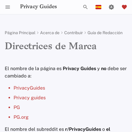
Privacy Guides
I
English
n
Español
Página Principal
Acerca de
Contribuir
Guía de Redacción
Activist Toolbox
Criterios Generales
Puestos de Trabajo
Subir Imágenes
Por Qué es Importante la
Herramientas de
Check Your Laws
Data Protection Authoriti
Introducción a las
Resumen DNS
Resumen de Android
Filtrado de DNS
Tor Browser
Almacenamiento en la
Chat IA
Teléfonos celulares
Android
Redes Alternativas
Marca registrada
i
Français
Directrices de Marca
Privacidad
Privacidad
Contraseñas
Nube
c
עִברִית
Legal Resources
Política de Aceptación de
Colaboradores
Recomendaciones de Git
Choose Your Tools
Resumen de Tor
Resumen de iOS
Servidores de Correo
Navegadores de
Sincronización del
Llaves de seguridad
Escritorio/PC
Integridad del
Self-Hosting
Donaciones
¿Qué son los modelos de
Autenticación
Electrónico
Escritorio
Servicios de Eliminaci
Calendario
Dispositivo
i
Italiano
El nombre de la página es
amenaza?
Privacy Guides
Multifactor
de Datos
y
no
debe ser
Servicios en línea
Mensajes de commit
Expand Your Perspective
Pagos Privados
Resumen de Linux
Firmware del Router
a
Nederlands
Navegación por Internet
Política Ejecutiva
cambiado a:
Gestión de Archivos
Navegadores Móviles
Criptomonedas
Amenazas comunes
Eligiendo Tu Hardwar
Solucionadores DNS
Código de Conducta
Comentar en los PR
Support The Community
Tipos de redes de
Resumen de macOS
l
中文 (繁體)
PrivacyGuides
Proveedores
Política de Privacidad
comunicación
Extensiones de
Edición de Datos y
i
中文 (繁體，台灣)
Conceptos Erróneos
Seguridad del correo
Navegador
Alias de correo
Metadatos
Estadísticas de tráfico
Privacy guides
Build Alliances
Resumen de Qubes
Comunes
electrónico
electrónico
z
Software
Avisos y Descargos de
Русский
PG
Responsabilidad
Colaboración en
Make It Accessible
Windows
a
PG.org
Creación de Cuenta
Vista General de VPN
Servicios de Correo
Documentos
Hardware
n
Electrónico
Uphold Integrity
El nombre del subreddit es
r/PrivacyGuides
o
el