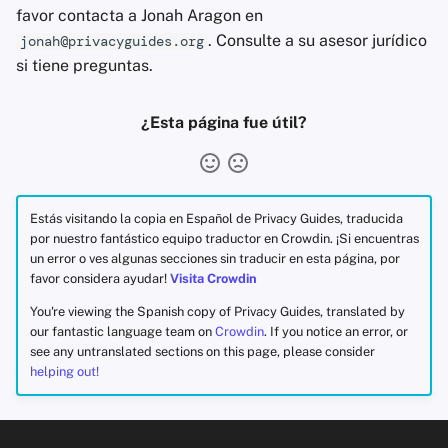
favor contacta a Jonah Aragon en
. Consulte a su asesor jurídico
jonah@privacyguides.org
Agregadores de Notic
si tiene preguntas.
Blocs de Notas
¿Esta página fue útil?
Suites de ofimática
Administradores de
Contraseñas
Estás visitando la copia en Español de Privacy Guides, traducida
por nuestro fantástico equipo traductor en Crowdin. ¡Si encuentras
un error o ves algunas secciones sin traducir en esta página, por
Pastebins
favor considera ayudar!
Visita Crowdin
Comunicación en Tie
You're viewing the Spanish copy of Privacy Guides, translated by
our fantastic language team on
Crowdin
. If you notice an error, or
Real
see any untranslated sections on this page, please consider
helping out!
Redes Sociales