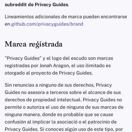
Eliminación de Cuenta
Clientes de Correo
Sistemas Operativos
d
subreddit de Privacy Guides
.
Servicios Financieros
Electrónico
Stay Persistent
o
Aspectos Tecnológicos
Avanzado
Lineamientos adicionales de marca pueden encontrarse
Esenciales
Gestión de Fotografía
Software de Cifrado
Take Action!
en
github.com/privacyguides/brand
b
ú
Temas avanzados
Motores de Búsqueda
Compartir y sincroniza
Marca registrada
archivos
s
Sistemas Operativos
Servicios de VPN
q
"Privacy Guides" y el logo del escudo son marcas
Interfaces de usuario
registradas por Jonah Aragon, el uso ilimitado es
u
otorgado al proyecto de Privacy Guides.
Salud y Bienestar
e
Sin renuncias a ninguno de sus derechos, Privacy
Herramientas
d
Guides no asesora a terceros sobre el alcance de sus
Lingüísticas
derechos de propiedad intelectual. Privacy Guides no
a
permite o autoriza el uso de ninguna de sus marcas de
Mapas y Navegación
ninguna manera, donde es probable que se cause
confusión al implicar la asociació o el patrocinio de
Autenticación
Privacy Guides. Si conoces algún uso de este tipo, por
Multifactor