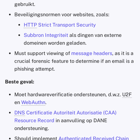
gebruikt.
Beveiligingsnormen voor websites, zoals:
HTTP
Strict Transport Security
Subbron Integriteit
als dingen van externe
domeinen worden geladen.
Must support viewing of
message headers
, as it is a
crucial forensic feature to determine if an email is a
phishing attempt.
Beste geval:
Moet hardwareverificatie ondersteunen, d.w.z.
U2F
en
WebAuthn
.
DNS
Certificatie Autoriteit Autorisatie (CAA)
Resource Record
in aanvulling op DANE
ondersteuning.
Should implement
Authenticated Received Chain