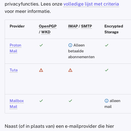
privacyfuncties. Lees onze
volledige lijst met criteria
voor meer informatie.
Office Suites
E-mail encryptie
Provider
OpenPGP
IMAP
/
SMTP
Encrypted
Wachtwoord managers
Beëindiging van account
/
WKD
Storage
Pastebins
Extra functionaliteit
Proton
Alleen
Mail
betaalde
Real-Time Communicatie
Meer providers
abonnementen
Tuta
Social Networks
Tuta
Aangepaste domeinen en
aliassen
Mailbox
alleen
Mail
Privé betaalmethodes
mail
Accountbeveiliging
Naast (of in plaats van) een e-mailprovider die hier