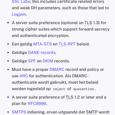
SSL Labs
; this includes certificate related errors
and weak DH parameters, such as those that led to
Logjam
.
A server suite preference (optional on
TLS
1.3) for
strong cipher suites which support forward secrecy
and authenticated encryption.
Een geldig
MTA-STS
en
TLS
-RPT
beleid.
Geldige
DANE-records
.
Geldige
SPF
en
DKIM
records.
Must have a proper
DMARC
record and policy or
use
ARC
for authentication. Als DMARC-
authenticatie wordt gebruikt, moet het beleid
worden ingesteld op
of
.
reject
quarantine
A server suite preference of
TLS
1.2 or later and a
plan for
RFC8996
.
SMTPS
indiening, ervan uitgaande dat
SMTP
wordt