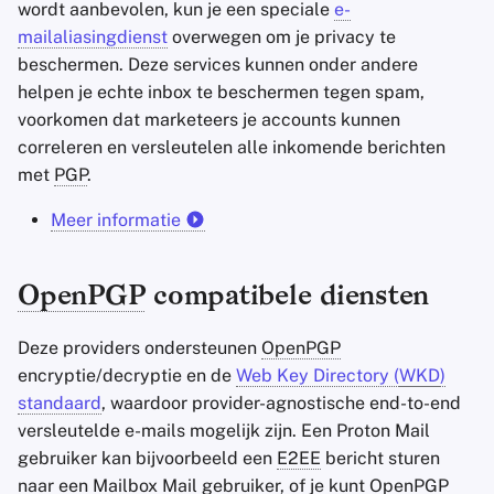
wordt aanbevolen, kun je een speciale
e-
Gegevensbeveiliging
mailaliasingdienst
overwegen om je privacy te
beschermen. Deze services kunnen onder andere
Email Encryptie
helpen je echte inbox te beschermen tegen spam,
voorkomen dat marketeers je accounts kunnen
Beëindiging van account
correleren en versleutelen alle inkomende berichten
met
PGP
.
Aanvullende
functionaliteit
Meer informatie
Criteria
OpenPGP
compatibele diensten
Technologie
Deze providers ondersteunen
OpenPGP
Privacy
encryptie/decryptie en de
Web Key Directory (
WKD
)
standaard
, waardoor provider-agnostische end-to-end
Veiligheid
versleutelde e-mails mogelijk zijn. Een Proton Mail
gebruiker kan bijvoorbeeld een
E2EE
bericht sturen
Vertrouwen
naar een Mailbox Mail gebruiker, of je kunt
OpenPGP