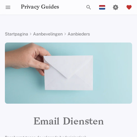
Privacy Guides
Z
English
o
Español
Startpagina
Aanbevelingen
Aanbieders
Activist Toolbox
Over Privacy Guides
Waarom privacy
DNS Filtering
Tor Browser
AI Chat
Mobiele telefoons
Android
Alternative Networks
Alternatieve Distributions
Check Your Laws
Data Protection Authoriti
General Criteria
Job Openings
Schrijfgids
Introduction to
Inleiding tot DNS
Android Overview
Aanbevolen Providers
e
Français
belangrijk is
Passwords
k
עִברִית
Legal Resources
Donate
Email Servers
Desktop Browsers
Agendasynchronisatie
Security Keys
Desktop/PC
Device Integrity
General Apps
Choose Your Tools
Donation Acceptance Pol
Contributors
Technische gids
Tor Overzicht
iOS Overzicht
OpenPGP
compatibele diensten
Dreigingsmodellering
Multifactor-authentica
e
Italiano
Teamleden
File Management
Mobiele browsers
Cryptocurrency
Router Firmware
Obtaining Applications
Expand Your Perspective
Executive Policy
Online diensten
Privé betalingen
Linux Overzicht
Proton Mail
n
Nederlands
Veel voorkomende
Choosing Your Hardwa
bedreigingen
Beleidstukken
Browserextensies
Data and Metadata
Support The Community
Privacy Policy
Gedragscode
Soorten
macOS Overview
i
Aangepaste domeinen en
中文 (繁體)
Redaction
E-mail Beveiliging
communicatienetwerk
aliassen
n
中文 (繁體，台灣)
Veel voorkomende
Gemeenschap
Build Alliances
Notices and Disclaimers
Webverkeersstatistieken
Qubes Overzicht
misvattingen
i
Document Collaboration
VPN-overzicht
Privé betaalmethoden
Русский
Bijdragen
Make It Accessible
Windows
t
Email Diensten
Account Creation
Email clients
Accountbeveiliging
i
Uphold Integrity