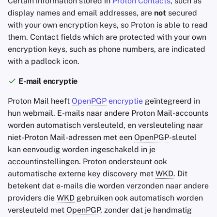
Certain information stored in
Proton Contacts
, such as
display names and email addresses, are
not
secured
with your own encryption keys, so Proton is able to read
them. Contact fields which are protected with your own
encryption keys, such as phone numbers, are indicated
with a padlock icon.
E-mail encryptie
Proton Mail heeft
OpenPGP
encryptie
geïntegreerd in
hun webmail. E-mails naar andere Proton Mail-accounts
worden automatisch versleuteld, en versleuteling naar
niet-Proton Mail-adressen met een
OpenPGP
-sleutel
kan eenvoudig worden ingeschakeld in je
accountinstellingen. Proton ondersteunt ook
automatische externe key discovery met
WKD
. Dit
betekent dat e-mails die worden verzonden naar andere
providers die
WKD
gebruiken ook automatisch worden
versleuteld met
OpenPGP
, zonder dat je handmatig