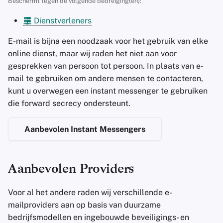
Beschermt tegen de volgende bedreiging(en):
Accountverwijdering
Encryptie Software
Gegevensbeveiliging
a
Stay Persistent
Dienstverleners
l
Technologie Essenties
Bestanden delen en
E-mail encryptie
synchroniseren
Take Action!
E-mail is bijna een noodzaak voor het gebruik van elke
i
Geavanceerde
Beëindiging van account
online dienst, maar wij raden het niet aan voor
s
Onderwerpen
Frontends
gesprekken van persoon tot persoon. In plaats van e-
Aanvullende
mail te gebruiken om andere mensen te contacteren,
e
Besturingssystemen
Health and Wellness
functionaliteit
kunt u overwegen een instant messenger te gebruiken
r
die forward secrecy ondersteunt.
Language Tools
Mailbox Mail
e
Aanbevolen Instant Messengers
n
Maps and Navigation
Aangepaste domeinen en
aliassen
Multifactor
Aanbevolen Providers
Authentication
Privé betaalmethoden
Voor al het andere raden wij verschillende e-
Nieuws Aggregators
Accountbeveiliging
mailproviders aan op basis van duurzame
bedrijfsmodellen en ingebouwde beveiligings- en
Notitieboekjes
Gegevensbeveiliging