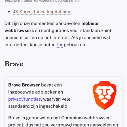
Beschermt tegen de volgende bedreiging(en):
Accountverwijdering
Encryptie Software
Brave Sync
a
Zoekmachines
Stay Persistent
Surveillance kapitalisme
l
Technologie Essenties
Bestanden delen en
Safari (iOS)
synchroniseren
VPN-diensten
Take Action!
Dit zijn onze momenteel aanbevolen
mobiele
i
Geavanceerde
Recommended Safari
webbrowsers
en configuraties voor standaard/niet-
s
Onderwerpen
Frontends
Configuration
anoniem surfen op het internet. Als je anoniem wilt
internetten, kun je beter
Tor
gebruiken.
e
Besturingssystemen
Health and Wellness
Allow Safari to Access
r
Brave
Language Tools
Zoeken
e
n
Maps and Navigation
Profiles
Brave Browser
bevat een
Multifactor
ingebouwde adblocker en
Privacy & beveiliging
Authentication
privacyfuncties
, waarvan vele
standaard zijn ingeschakeld.
Instellingen voor websites
Nieuws Aggregators
Brave is gebouwd op het Chromium webbrowser
Andere privacy-instellingen
project, dus het zou vertrouwd moeten aanvoelen en
Notitieboekjes