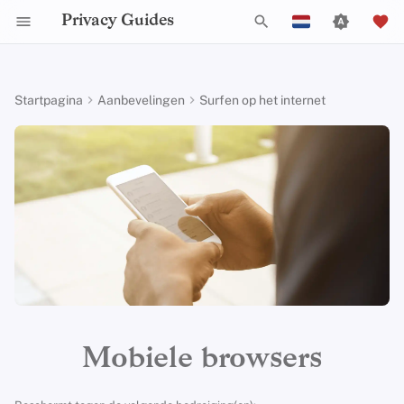
Privacy Guides
Z
English
o
Español
Startpagina
Aanbevelingen
Surfen op het internet
Activist Toolbox
Over Privacy Guides
Waarom privacy
DNS Filtering
Cloud opslag
AI Chat
Mobiele telefoons
Android
Alternative Networks
Alternatieve Distributions
Check Your Laws
Data Protection Authoriti
General Criteria
Job Openings
Schrijfgids
Introduction to
Inleiding tot DNS
Android Overview
Brave
e
Français
belangrijk is
Passwords
k
עִברִית
Legal Resources
Donate
Email Servers
Data Removal Services
Agendasynchronisatie
Security Keys
Desktop/PC
Device Integrity
General Apps
Choose Your Tools
Donation Acceptance Pol
Contributors
Technische gids
Tor Overzicht
iOS Overzicht
Aanbevolen Brave
Dreigingsmodellering
Multifactor-authentica
Configuratie
e
Italiano
Teamleden
File Management
DNS-resolvers
Cryptocurrency
Router Firmware
Obtaining Applications
Expand Your Perspective
Executive Policy
Online diensten
Privé betalingen
Linux Overzicht
n
Nederlands
Veel voorkomende
Choosing Your Hardwa
Brave shields global defaults
bedreigingen
Beleidstukken
Email Aliasing
Data and Metadata
Support The Community
Privacy Policy
Gedragscode
Soorten
macOS Overview
i
中文 (繁體)
Redaction
E-mail Beveiliging
communicatienetwerk
Andere privacy-instellingen
n
中文 (繁體，台灣)
Veel voorkomende
Gemeenschap
Email Diensten
Build Alliances
Notices and Disclaimers
Webverkeersstatistieken
Qubes Overzicht
misvattingen
i
Document Collaboration
VPN-overzicht
Leo AI
Русский
Bijdragen
Financiële diensten
Make It Accessible
Windows
t
Mobiele browsers
Account Creation
Email clients
Zoekmachines
i
Photo Management
Uphold Integrity