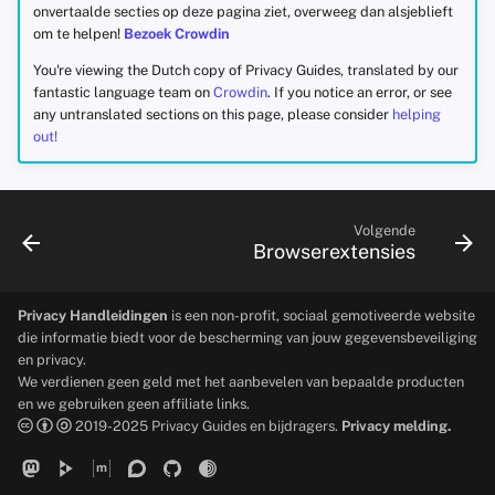
onvertaalde secties op deze pagina ziet, overweeg dan alsjeblieft
om te helpen!
Bezoek Crowdin
You're viewing the Dutch copy of Privacy Guides, translated by our
fantastic language team on
Crowdin
. If you notice an error, or see
any untranslated sections on this page, please consider
helping
out!
Volgende
Browserextensies
Privacy Handleidingen
is een non-profit, sociaal gemotiveerde website
die informatie biedt voor de bescherming van jouw gegevensbeveiliging
en privacy.
We verdienen geen geld met het aanbevelen van bepaalde producten
en we gebruiken geen affiliate links.
2019-2025 Privacy Guides en bijdragers.
Privacy melding.