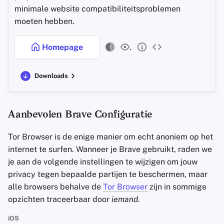
minimale website compatibiliteitsproblemen
Altijd privé browsen
moeten hebben.
Office Suites
iCloud Synchronisatie
Homepage
.
Wachtwoord managers
Criteria
Pastebins
Downloads
Minimale vereisten
Real-Time Communicatie
Aanbevolen Brave Configuratie
Social Networks
Tor Browser is de enige manier om echt anoniem op het
internet te surfen. Wanneer je Brave gebruikt, raden we
je aan de volgende instellingen te wijzigen om jouw
privacy tegen bepaalde partijen te beschermen, maar
alle browsers behalve de
Tor Browser
zijn in sommige
opzichten traceerbaar door
iemand
.
iOS