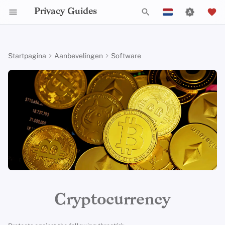
Privacy Guides
Z
English
o
Español
Startpagina
Aanbevelingen
Software
Activist Toolbox
Over Privacy Guides
Waarom privacy
DNS Filtering
Tor Browser
Cloud opslag
Mobiele telefoons
Android
Alternative Networks
Alternatieve Distributions
Check Your Laws
Data Protection Authoriti
General Criteria
Job Openings
Schrijfgids
Introduction to
Inleiding tot DNS
Android Overview
Monero
e
Français
belangrijk is
Passwords
k
עִברִית
Legal Resources
Donate
Email Servers
Desktop Browsers
Data Removal Services
Security Keys
Desktop/PC
Device Integrity
General Apps
Choose Your Tools
Donation Acceptance Pol
Contributors
Technische gids
Tor Overzicht
iOS Overzicht
Monero wallets
Dreigingsmodellering
Multifactor-authentica
e
Italiano
Teamleden
File Management
Mobiele browsers
DNS-resolvers
Router Firmware
Obtaining Applications
Expand Your Perspective
Executive Policy
Online diensten
Privé betalingen
Linux Overzicht
Monero nodes
n
Nederlands
Veel voorkomende
Choosing Your Hardwa
bedreigingen
Beleidstukken
Browserextensies
Email Aliasing
Support The Community
Privacy Policy
Gedragscode
Soorten
macOS Overview
i
Buying Monero
中文 (繁體)
E-mail Beveiliging
communicatienetwerk
n
中文 (繁體，台灣)
Veel voorkomende
Gemeenschap
Email Diensten
Build Alliances
Notices and Disclaimers
Webverkeersstatistieken
Qubes Overzicht
Criteria
misvattingen
i
VPN-overzicht
Русский
Bijdragen
Financiële diensten
Make It Accessible
Windows
t
Cryptocurrency
Account Creation
i
Photo Management
Uphold Integrity