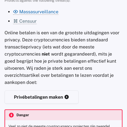
Protects against the following threat(s):
Accountverwijdering
a
Zoekmachines
Stay Persistent
Massasurveillance
l
Technologie Essenties
Censuur
VPN-diensten
Take Action!
i
Geavanceerde
Online betalen is een van de grootste uitdagingen voor
s
Onderwerpen
privacy. Deze cryptocurrencies bieden standaard
e
transactieprivacy (iets wat door de meeste
Besturingssystemen
cryptocurrencies
niet
wordt gegarandeerd), mits je
r
goed begrijpt hoe je private betalingen effectief kunt
e
uitvoeren. Wij raden je sterk aan eerst ons
overzichtsartikel over betalingen te lezen voordat je
n
aankopen doet:
Privébetalingen maken
Danger
Veel zo niet de meeste cryptocurrency projecten zijn zwendel.