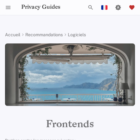
Privacy Guides
I
English
n
Español
Accueil
Recommandations
Logiciels
Activist Toolbox
À propos de Privacy Guides
Pourquoi la vie privée est
Filtrage DNS
Navigateur Tor
Stockage cloud
Smartphones
Android
Réseaux alternatifs
Distributions alternatives
Check Your Laws
Autorités de protection d
Critères généraux
Offres d'emploi
Guide de rédaction
Introduction aux mots
Introduction aux DNS
Sur Android
Reddit
i
Français
importante
données
passe
t
עִברִית
Legal Resources
Faire un don
Serveurs de messagerie
Navigateurs de Bureau
Services de suppression
Clés de sécurité
Bureau/PC
Intégrité de l'appareil
Applications générales
Choose Your Tools
Politique d'acceptation d
Contributeurs
Guides techniques
Introduction à Tor
iOS
Redlib
Modélisation des
de données
dons
Authentification Multi-
i
Italiano
menaces
Facteurs
Membres de l'équipe
Gestion des fichiers
Navigateurs mobiles
Micrologiciel de routeur
Obtenir des applications
Expand Your Perspective
Services en ligne
Paiements privés
Sur Linux
YouTube
a
Nederlands
Résolveurs DNS
Politique de direction
Menaces courantes
Choisissez Votre Matér
Politiques
Extensions de navigateur
Support The Community
Code de conduite
Types de réseaux de
Sur macOS
l
Invidious
中文 (繁體)
(Hardware)
Alias de courrier
Politique de Confidentiali
communication
i
中文 (繁體，台灣)
Idées reçues
électronique
Communauté
Build Alliances
Statistiques du trafic
Sur Qubes
Piped
Sécurité des e-mails
s
Avis et clauses de non-
Русский
Création de compte
Services d'e-mail
responsabilité
Contribuer
Make It Accessible
Windows
FreeTube
a
Frontends
Introduction aux VPNs
t
Suppression de compte
Services financiers
Uphold Integrity
LibreTube (Android)