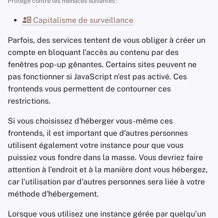
Protège contre les menaces suivantes :
i
Les essentiels de la
Gestion des photos
Stay Persistent
NewPipe (Android)
Capitalisme de surveillance
o
technologie
Moteurs de recherche
Take Action!
Critères
Parfois, des services tentent de vous obliger à créer un
n
Sujets avancés
compte en bloquant l'accès au contenu par des
d
Services VPN
fenêtres pop-up gênantes. Certains sites peuvent ne
Systèmes d'exploitation
pas fonctionner si JavaScript n'est pas activé. Ces
e
frontends vous permettent de contourner ces
l
restrictions.
a
Si vous choisissez d'héberger vous-même ces
r
frontends, il est important que d'autres personnes
utilisent également votre instance pour que vous
e
puissiez vous fondre dans la masse. Vous devriez faire
c
attention à l'endroit et à la manière dont vous hébergez,
car l'utilisation par d'autres personnes sera liée à votre
h
méthode d'hébergement.
e
Lorsque vous utilisez une instance gérée par quelqu'un
r