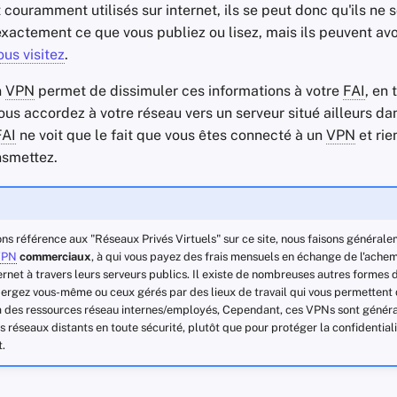
 couramment utilisés sur internet, ils se peut donc qu'ils ne 
xactement ce que vous publiez ou lisez, mais ils peuvent av
us visitez
.
n
VPN
permet de dissimuler ces informations à votre
FAI
, en 
us accordez à votre réseau vers un serveur situé ailleurs da
FAI
ne voit que le fait que vous êtes connecté à un
VPN
et rien
nsmettez.
ns référence aux "Réseaux Privés Virtuels" sur ce site, nous faisons général
VPN
commerciaux
, à qui vous payez des frais mensuels en échange de l'ache
ternet à travers leurs serveurs publics. Il existe de nombreuses autres formes
ergez vous-même ou ceux gérés par des lieux de travail qui vous permettent
 à des ressources réseau internes/employés, Cependant, ces VPNs sont géné
 réseaux distants en toute sécurité, plutôt que pour protéger la confidentiali
.