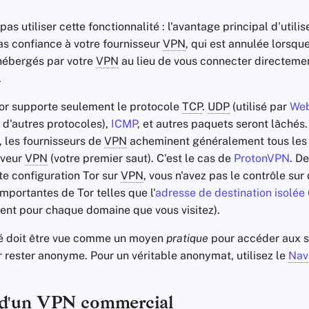
as utiliser cette fonctionnalité : l'avantage principal d'utilis
as confiance à votre fournisseur
VPN
, qui est annulée lorsque
hébergés par votre
VPN
au lieu de vous connecter directemen
.
or supporte seulement le protocole
TCP
.
UDP
(utilisé par
We
t d'autres protocoles),
ICMP
, et autres paquets seront lâchés.
 les fournisseurs de
VPN
acheminent généralement tous les
rveur
VPN
(votre premier saut). C'est le cas de
ProtonVPN
. D
tte configuration Tor sur
VPN
, vous n'avez pas le contrôle sur
importantes de Tor telles que l'
adresse de destination isolée
érent pour chaque domaine que vous visitez).
té doit être vue comme un moyen
pratique
pour accéder aux s
r rester anonyme. Pour un véritable anonymat, utilisez le
Nav
 d'un
VPN
commercial