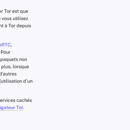
er Tor est que
 vous utilisez
t à Tor depuis
bRTC
,
 Pour
 paquets non
e plus, lorsque
 d'autres
(utilisation d'un
ervices cachés
igateur Tor
.