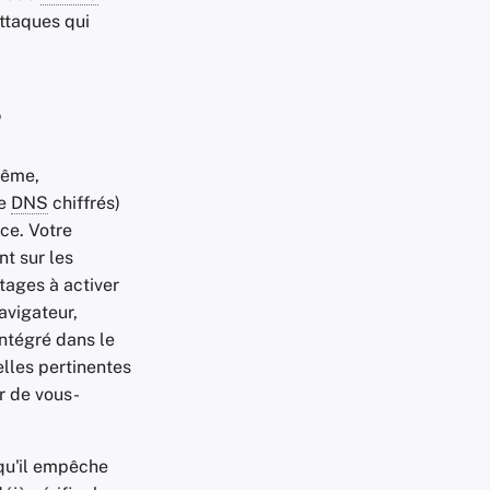
attaques qui
?
même,
de
DNS
chiffrés)
nce. Votre
nt sur les
ntages à activer
avigateur,
intégré dans le
lles pertinentes
r de vous-
qu'il empêche