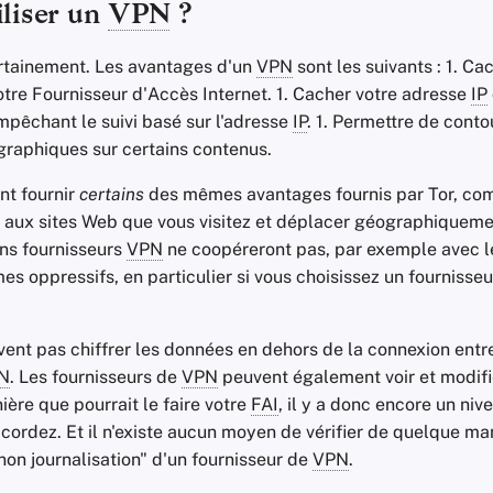
iliser un
VPN
?
rtainement. Les avantages d'un
VPN
sont les suivants : 1. Cac
tre Fournisseur d'Accès Internet. 1. Cacher votre adresse
IP
empêchant le suivi basé sur l'adresse
IP
. 1. Permettre de conto
graphiques sur certains contenus.
t fournir
certains
des mêmes avantages fournis par Tor, c
aux sites Web que vous visitez et déplacer géographiquemen
ons fournisseurs
VPN
ne coopéreront pas, par exemple avec le
es oppressifs, en particulier si vous choisissez un fournisse
ent pas chiffrer les données en dehors de la connexion entre
N
. Les fournisseurs de
VPN
peuvent également voir et modifie
ère que pourrait le faire votre
FAI
, il y a donc encore un ni
cordez. Et il n'existe aucun moyen de vérifier de quelque ma
"non journalisation" d'un fournisseur de
VPN
.