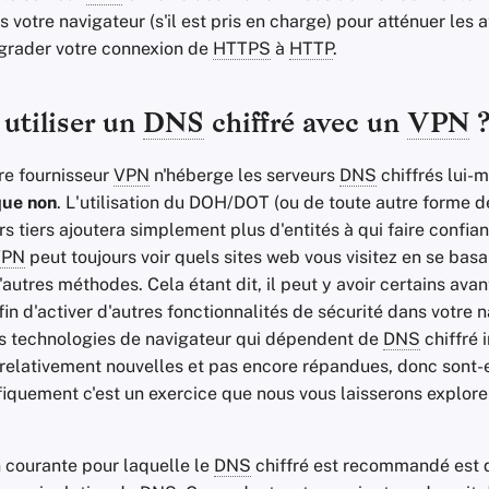
votre navigateur (s'il est pris en charge) pour atténuer les 
ograder votre connexion de
HTTPS
à
HTTP
.
 utiliser un
DNS
chiffré avec un
VPN
re fournisseur
VPN
n'héberge les serveurs
DNS
chiffrés lui-
que non
. L'utilisation du DOH/DOT (ou de toute autre forme 
s tiers ajoutera simplement plus d'entités à qui faire confia
VPN
peut toujours voir quels sites web vous visitez en se basa
'autres méthodes. Cela étant dit, il peut y avoir certains ava
fin d'activer d'autres fonctionnalités de sécurité dans votre n
 technologies de navigateur qui dépendent de
DNS
chiffré 
 relativement nouvelles et pas encore répandues, donc sont-e
fiquement c'est un exercice que nous vous laisserons explore
n courante pour laquelle le
DNS
chiffré est recommandé est 