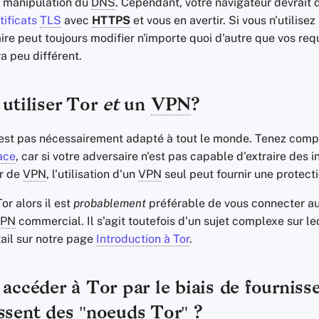
r manipulation du
DNS
. Cependant, votre navigateur devrait dé
tificats
TLS
avec
HTTPS
et vous en avertir. Si vous n'utilise
ire peut toujours modifier n'importe quoi d'autre que vos re
ra peu différent.
 utiliser Tor
et
un
VPN
?
n'est pas nécessairement adapté à tout le monde. Tenez comp
ace
, car si votre adversaire n'est pas capable d'extraire des 
ur de
VPN
, l'utilisation d'un
VPN
seul peut fournir une protecti
Tor alors il est
probablement
préférable de vous connecter au
PN
commercial. Il s'agit toutefois d'un sujet complexe sur l
tail sur notre page
Introduction à Tor
.
 accéder à Tor par le biais de fournis
ssent des "noeuds Tor" ?