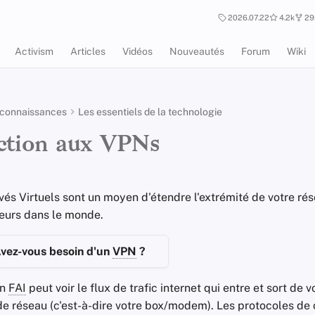
2026.07.22
4.2k
29
Activism
Articles
Vidéos
Nouveautés
Forum
Wiki
 connaissances
Les essentiels de la technologie
ction aux VPNs
vés Virtuels sont un moyen d'étendre l'extrémité de votre ré
lleurs dans le monde.
Avez-vous besoin d'un
VPN
?
un
FAI
peut voir le flux de trafic internet qui entre et sort de v
de réseau (c'est-à-dire votre box/modem). Les protocoles de 