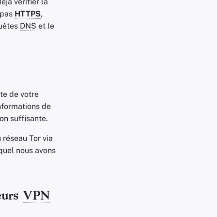
jà vérifier la
z pas
HTTPS
,
quêtes
DNS
et le
te de votre
informations de
on suffisante.
 réseau Tor via
equel nous avons
seurs
VPN