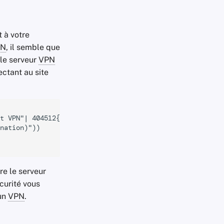
t à votre
PN
, il semble que
 le serveur
VPN
ctant au site
t VPN"| 404512{"serveur VPN"}

nation)"))

re le serveur
curité vous
 un
VPN
.