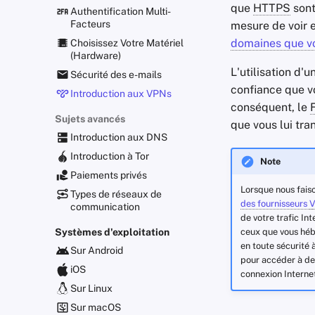
que
HTTPS
sont
Authentification Multi-
Facteurs
mesure de voir e
domaines que vo
Choisissez Votre Matériel
(Hardware)
L'utilisation d'u
Sécurité des e-mails
confiance que vo
Introduction aux VPNs
conséquent, le
Sujets avancés
que vous lui tra
Introduction aux DNS
Introduction à Tor
Note
Paiements privés
Lorsque nous faiso
Types de réseaux de
des fournisseurs
communication
de votre trafic In
Systèmes d'exploitation
ceux que vous héb
en toute sécurité
Sur Android
pour accéder à des
iOS
connexion Internet
Sur Linux
Sur macOS