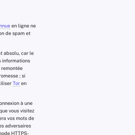
onnue
en ligne ne
on de spam et
 absolu, car le
s informations
re remontée
romesse ; si
iliser
Tor
en
connexion à une
que vous visitez
era vos mots de
es adversaires
 mode
HTTPS
-