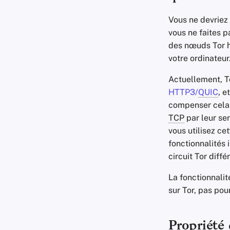
Vous ne devriez p
vous ne faites p
des nœuds Tor 
votre ordinateur
Actuellement, T
HTTP3/
QUIC
, e
compenser cela,
TCP
par leur se
vous utilisez ce
fonctionnalités 
circuit Tor diff
La fonctionnali
sur Tor, pas pou
Propriété