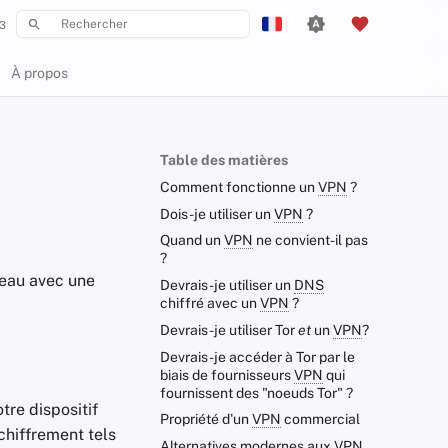
3
Initialisation de la recherche
English
À propos
Español
Français
Table des matières
עִברִית
Comment fonctionne un
VPN
?
Italiano
Dois-je utiliser un
VPN
?
Quand un
VPN
ne convient-il pas
Nederlands
?
seau avec une
中文 (繁體)
Devrais-je utiliser un
DNS
chiffré avec un
VPN
?
中文 (繁體，台灣)
Devrais-je utiliser Tor
et
un
VPN
?
Русский
Devrais-je accéder à Tor par le
biais de fournisseurs
VPN
qui
fournissent des "noeuds Tor" ?
otre dispositif
Propriété d'un
VPN
commercial
chiffrement tels
Alternatives modernes aux
VPN