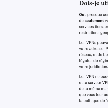
Dois-je ut
Oui
, presque ce
de
seulement
vo
services tiers, 
restrictions géo
Les VPNs peuven
votre adresse
IP
réseau, et de b
légales de régim
votre juridiction.
Les
VPN
ne peuv
et le serveur
VP
de la même mani
que vous leur ac
la politique de 