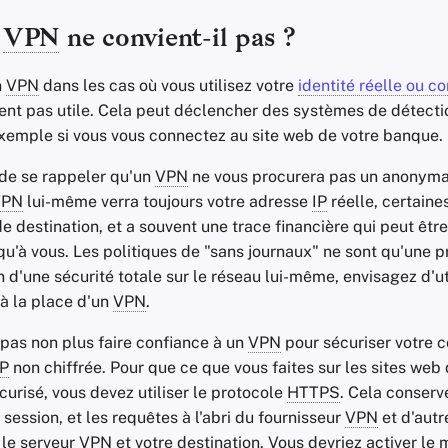
n
VPN
ne convient-il pas ?
n
VPN
dans les cas où vous utilisez votre
identité réelle ou c
nt pas utile. Cela peut déclencher des systèmes de détecti
exemple si vous vous connectez au site web de votre banque.
 de se rappeler qu'un
VPN
ne vous procurera pas un anonymat
VPN
lui-même verra toujours votre adresse
IP
réelle, certaine
de destination, et a souvent une trace financière qui peut êt
u'à vous. Les politiques de "sans journaux" ne sont qu'une p
 d'une sécurité totale sur le réseau lui-même, envisagez d'ut
à la place d'un
VPN
.
 pas non plus faire confiance à un
VPN
pour sécuriser votre 
P
non chiffrée. Pour que ce que vous faites sur les sites web 
écurisé, vous devez utiliser le protocole
HTTPS
. Cela conserv
 session, et les requêtes à l'abri du fournisseur
VPN
et d'autr
 le serveur
VPN
et votre destination. Vous devriez activer le