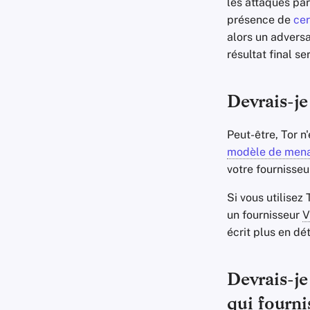
les attaques pa
présence de
cer
alors un adversa
résultat final se
Devrais-je
Peut-être, Tor 
modèle de men
votre fournisse
Si vous utilisez 
un fournisseur
V
écrit plus en dé
Devrais-je
qui fourni