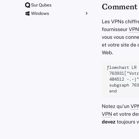
Sur Qubes
Comment 
Windows
Les VPNs chiffre
Paramètres de stratégie de
groupe
fournisseur
VPN
vous vous conne
et votre site de 
Web.
flowchart LR

 763931["Votr
 404512 -.-|"
 subgraph 763
 end
Notez qu'un
VP
VPN
et votre de
devez
toujours 