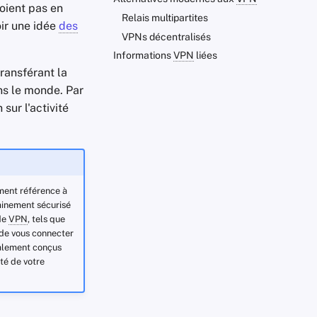
soient pas en
Relais multipartites
oir une idée
des
VPNs décentralisés
Informations
VPN
liées
transférant la
ns le monde. Par
 sur l'activité
ement référence à
minement sécurisé
 de
VPN
, tels que
 de vous connecter
ralement conçus
té de votre