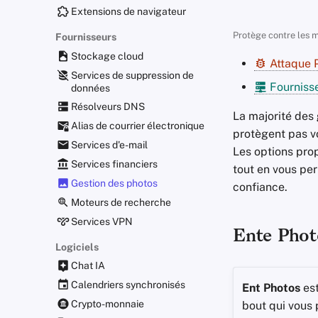
Extensions de navigateur
Protège contre les m
Fournisseurs
Stockage cloud
Attaque 
Services de suppression de
Fournisse
données
Résolveurs DNS
La majorité des
Alias de courrier électronique
protègent pas vo
Services d'e-mail
Les options pro
Services financiers
tout en vous per
Gestion des photos
confiance.
Moteurs de recherche
Services VPN
Ente Phot
Logiciels
Chat IA
Calendriers synchronisés
Ent Photos
est
Crypto-monnaie
bout qui vous