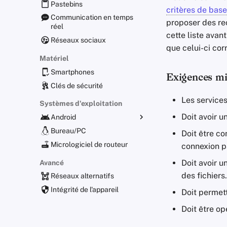
Pastebins
critères de base
Communication en temps
proposer des re
réel
cette liste avan
Réseaux sociaux
que celui-ci cor
Matériel
Smartphones
Exigences m
Clés de sécurité
Les services
Systèmes d'exploitation
Doit avoir u
Android
Distributions alternatives
Bureau/PC
Doit être co
Applications générales
Micrologiciel de routeur
connexion p
Obtenir des applications
Doit avoir u
Avancé
des fichiers.
Réseaux alternatifs
Intégrité de l'appareil
Doit permett
Doit être op