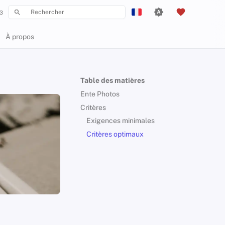
3
Initialisation de la recherche
English
À propos
Español
Français
Table des matières
עִברִית
Ente Photos
Italiano
Critères
Exigences minimales
Nederlands
Critères optimaux
中文 (繁體)
中文 (繁體，台灣)
Русский