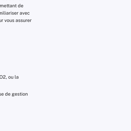
rmettant de
iliariser avec
ur vous assurer
O2, ou la
se de gestion