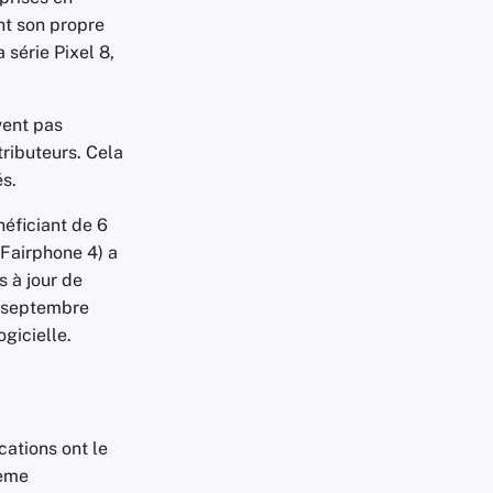
nt son propre
 série Pixel 8,
ent pas
tributeurs. Cela
és.
éficiant de 6
airphone 4) a
s à jour de
n septembre
gicielle.
cations ont le
tème