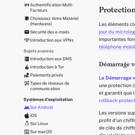
Authentification Multi-
Protection
Facteurs
Choisissez Votre Matériel
Les éléments cl
(Hardware)
jour du microlog
Sécurité des e-mails
importantes for
Introduction aux VPNs
téléphone mobi
Sujets avancés
Introduction aux DNS
Démarrage vé
Introduction à Tor
Paiements privés
Le
Démarrage vé
Types de réseaux de
une protection 
communication
et garantit que 
Systèmes d'exploitation
rollback protec
Sur Android
Les versions su
iOS
profit d'un chif
Sur Linux
de clés de chiff
Sur macOS