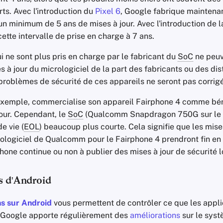
ts. Avec l'introduction du
Pixel 6
, Google fabrique maintena
un minimum de 5 ans de mises à jour. Avec l'introduction de la
ette intervalle de prise en charge à 7 ans.
i ne sont plus pris en charge par le fabricant du
SoC
ne peuv
s à jour du micrologiciel de la part des fabricants ou des dis
 problèmes de sécurité de ces appareils ne seront pas corrig
exemple, commercialise son appareil Fairphone 4 comme bén
jour. Cependant, le
SoC
(Qualcomm Snapdragon 750G sur le F
e vie (
EOL
) beaucoup plus courte. Cela signifie que les mise
rologiciel de Qualcomm pour le Fairphone 4 prendront fin e
one continue ou non à publier des mises à jour de sécurité lo
s d'Android
ns sur Android
vous permettent de contrôler ce que les appli
. Google apporte régulièrement des
améliorations
sur le sys