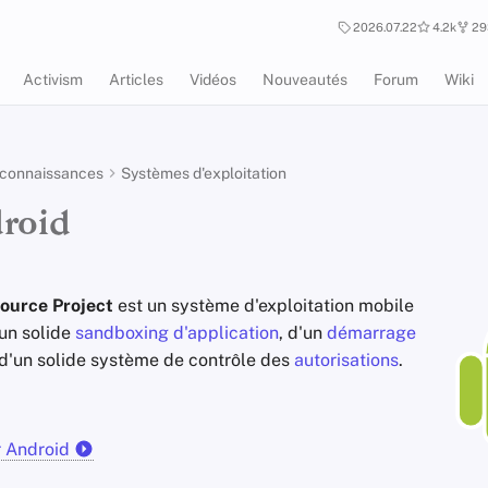
2026.07.22
4.2k
29
Activism
Articles
Vidéos
Nouveautés
Forum
Wiki
 connaissances
Systèmes d'exploitation
roid
ource Project
est un système d'exploitation mobile
'un solide
sandboxing d'application
, d'un
démarrage
t d'un solide système de contrôle des
autorisations
.
r Android