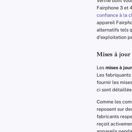
Vérifié dont vou
Fairphone 3 et 4
confiance à la c
appareil Fairph
alternatifs tels
d'exploitation p
Mises à jour 
Les
mises à jou
Les fabriquants
fournir les mis
ci sont détaillé
Comme les compo
reposent sur des
fabricants respe
reçoit activemen
appareils pendan