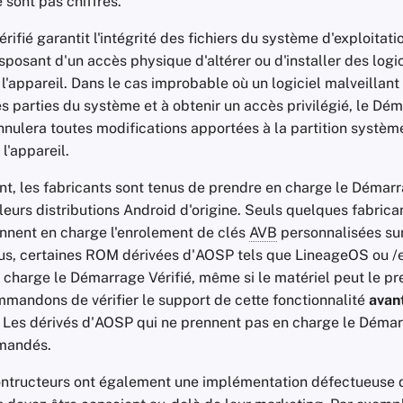
e sont pas chiffrés.
ifié garantit l'intégrité des fichiers du système d'exploitat
sposant d'un accès physique d'altérer ou d'installer des logic
 l'appareil. Dans le cas improbable où un logiciel malveillant
es parties du système et à obtenir un accès privilégié, le Dém
nulera toutes modifications apportées à la partition système
l'appareil.
, les fabricants sont tenus de prendre en charge le Démarr
eurs distributions Android d'origine. Seuls quelques fabric
nnent en charge l'enrolement de clés
AVB
personnalisées sur
lus, certaines ROM dérivées d'AOSP tels que LineageOS ou /
 charge le Démarrage Vérifié, même si le matériel peut le pr
mandons de vérifier le support de cette fonctionnalité
avan
. Les dérivés d'AOSP qui ne prennent pas en charge le Démar
andés.
ntructeurs ont également une implémentation défectueuse