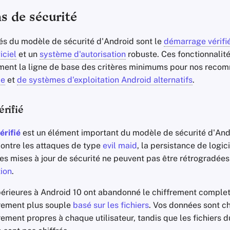
s de sécurité
és du modèle de sécurité d'Android sont le
démarrage vérifi
iciel
et un
système d'autorisation
robuste. Ces fonctionnalité
ment la ligne de base des critères minimums pour nos rec
le
et
de systèmes d'exploitation Android alternatifs
.
rifié
rifié
est un élément important du modèle de sécurité d'Andro
contre les attaques de type
evil maid
, la persistance de logic
les mises à jour de sécurité ne peuvent pas être rétrogradée
tion
.
périeures à Android 10 ont abandonné le chiffrement comple
frement plus souple
basé sur les fichiers
. Vos données sont chi
rement propres à chaque utilisateur, tandis que les fichiers 