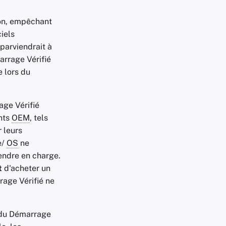
ion, empêchant
iels
 parviendrait à
arrage Vérifié
 lors du
age Vérifié
ants
OEM
, tels
 leurs
e/
OS
ne
endre en charge.
t
d'acheter un
rage Vérifié ne
 du Démarrage