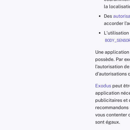
la localisati
Des
autoris
accorder l'
L'utilisatio
BODY_SENSO
Une application
possède. Par ex
l'autorisation d
d'autorisations q
Exodus
peut êtr
application néc
publicitaires et
recommandons d'e
vous contenter
sont égaux.