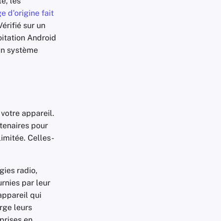
e, les
 d'origine fait
érifié sur un
oitation Android
'un système
 votre appareil.
tenaires pour
imitée. Celles-
ies radio,
rnies par leur
appareil qui
rge leurs
prises en