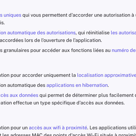
ns uniques
qui vous permettent d'accorder une autorisation à 
is.
tion automatique des autorisations
, qui réinitialise
les autoris
accordées lors de l'ouverture de l'application.
ns granulaires pour accéder aux fonctions liées au
numéro de
ation pour accorder uniquement la
localisation approximativ
ation automatique des
applications en hibernation
.
accès aux données
qui permet de déterminer plus facilement q
cation effectue un type spécifique d'accès aux données.
ation pour un
accès aux wifi à proximité
. Les applications util
 les adresses
MAC
des points d'accès Wi-Fi situés à proximi