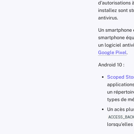
d'autorisations 
installez sont s
antivirus.
Un smartphone éq
smartphone équi
un logiciel ant
Google Pixel
.
Android 10 :
Scoped Sto
application
un répertoir
types de mé
Un acès plus
ACCESS_BAC
lorsqu'elles