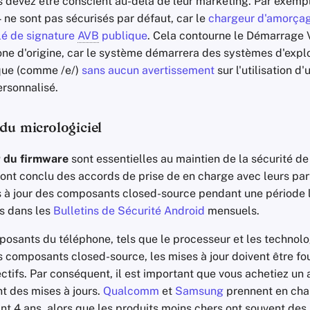
s devez être conscient au-delà de leur marketing. Par exempl
 ne sont pas sécurisés par défaut, car le
chargeur d'amorçage
lé de signature
AVB
publique
. Cela contourne le Démarrage V
one d'origine, car le système démarrera des systèmes d'expl
 que (comme /e/)
sans aucun avertissement
sur l'utilisation d
ersonnalisé.
du micrologiciel
r du firmware
sont essentielles au maintien de la sécurité de
 ont conclu des accords de prise de en charge avec leurs par
es à jour des composants closed-source pendant une période l
es dans les
Bulletins de Sécurité Android
mensuels.
sants du téléphone, tels que le processeur et les technolog
 composants closed-source, les mises à jour doivent être fou
ctifs. Par conséquent, il est important que vous achetiez un 
t des mises à jours.
Qualcomm
et
Samsung
prennent en cha
t 4 ans, alors que les produits moins chers ont souvent des 