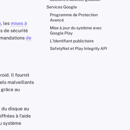
Services Google
Programme de Protection
Avancé
é
, les
mises à
Mise à jour du système avec
s de sécurité
Google Play
ommandations
de
L'Identifiant publicitaire
SafetyNet et Play Integrity API
id. Il fournit
iels malveillants
s grâce au
t du disque au
ffrées à l'aide
du système