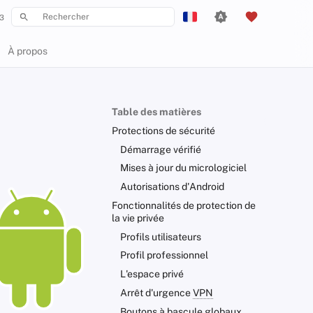
3
Initialisation de la recherche
English
À propos
Español
Français
Table des matières
עִברִית
Protections de sécurité
Italiano
Démarrage vérifié
Mises à jour du micrologiciel
Nederlands
Autorisations d'Android
中文 (繁體)
Fonctionnalités de protection de
la vie privée
中文 (繁體，台灣)
Profils utilisateurs
Русский
Profil professionnel
L'espace privé
Arrêt d'urgence
VPN
Boutons à bascule globaux