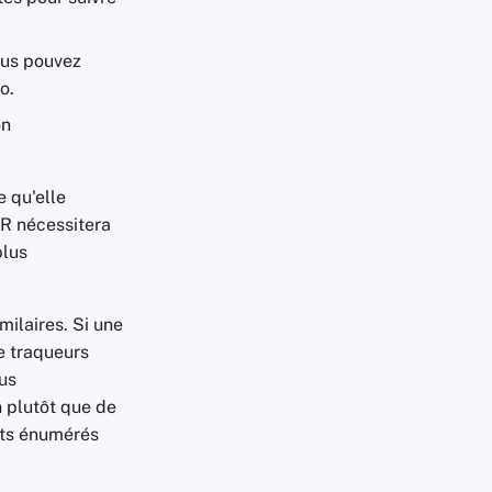
vous pouvez
o.
on
 qu'elle
R nécessitera
plus
milaires. Si une
e traqueurs
ous
n plutôt que de
nts énumérés