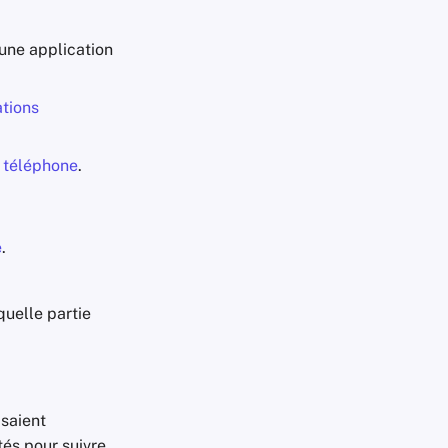
une application
ations
 téléphone
.
e
.
uelle partie
isaient
tés pour suivre