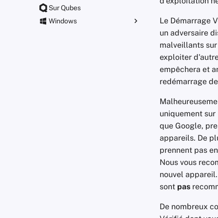
d'exploitation n
Sur Qubes
Le Démarrage Vér
Windows
un adversaire di
Paramètres de stratégie de
groupe
malveillants sur
exploiter d'autr
empêchera et an
redémarrage de 
Malheureusement
uniquement sur l
que Google, pre
appareils. De p
prennent pas en
Nous vous recom
nouvel appareil
sont
pas
recomm
De nombreux co