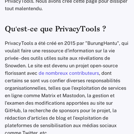
PrivacyTools. Nous avons créé cette page pour dissiper
Prise de notes
tout malentendu.
c
Suites bureautiques
h
Qu'est-ce que PrivacyTools ?
e
Gestionnaires de mots
de passe
PrivacyTools a été créé en 2015 par "BurungHantu", qui
voulait faire une ressource d'information sur la vie
Pastebins
privée - des outils utiles suite aux révélations de
Snowden. Le site est devenu un projet open-source
Communication en
florissant avec
de nombreux contributeurs
, dont
temps réel
certains se sont vus confier diverses responsabilités
organisationnelles, telles que l'exploitation de services
Réseaux sociaux
en ligne comme Matrix et Mastodon, la gestion et
l'examen des modifications apportées au site sur
GitHub, la recherche de sponsors pour le projet, la
rédaction d'articles de blog et l'exploitation de
plateformes de sensibilisation aux médias sociaux
comme Twitter, etc.