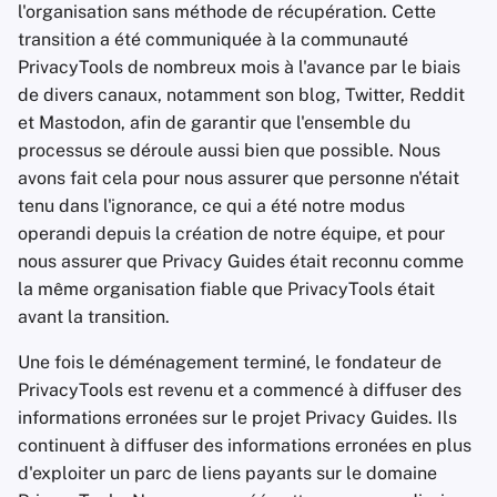
Systèmes d'exploitation
Logiciels de chiffreme
l'organisation sans méthode de récupération. Cette
i
Les essentiels de la
Gestion des photos
Stay Persistent
transition a été communiquée à la communauté
o
technologie
Avancé
Partage et
PrivacyTools de nombreux mois à l'avance par le biais
Moteurs de recherche
synchronisation de
Take Action!
de divers canaux, notamment son blog, Twitter, Reddit
n
Sujets avancés
fichiers
et Mastodon, afin de garantir que l'ensemble du
d
Services VPN
processus se déroule aussi bien que possible. Nous
Systèmes d'exploitation
Frontends
e
avons fait cela pour nous assurer que personne n'était
tenu dans l'ignorance, ce qui a été notre modus
l
Santé et Bien-être
operandi depuis la création de notre équipe, et pour
a
nous assurer que Privacy Guides était reconnu comme
Outils linguistiques
la même organisation fiable que PrivacyTools était
r
avant la transition.
Cartes et Navigation
e
Une fois le déménagement terminé, le fondateur de
c
L'authentification
PrivacyTools est revenu et a commencé à diffuser des
multifactorielle
h
informations erronées sur le projet Privacy Guides. Ils
continuent à diffuser des informations erronées en plus
e
Agrégateurs d'actuali
d'exploiter un parc de liens payants sur le domaine
r