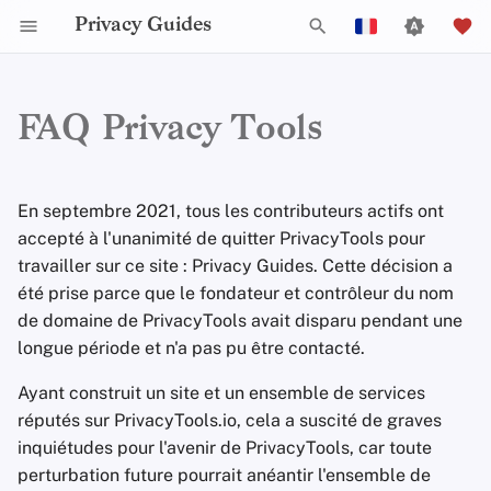
Privacy Guides
I
English
n
Español
FAQ Privacy Tools
Activist Toolbox
À propos de Privacy Guides
Pourquoi la vie privée est
Outils de protection de
Check Your Laws
Autorités de protection d
Critères généraux
Offres d'emploi
Guide de rédaction
Introduction aux mots
Introduction aux DNS
Sur Android
Filtrage DNS
Navigateur Tor
Stockage cloud
Chat IA
Smartphones
Android
Réseaux alternatifs
i
Français
importante
la vie privée
données
passe
t
עִברִית
Legal Resources
Faire un don
Choose Your Tools
Politique d'acceptation d
Contributeurs
Guides techniques
Introduction à Tor
iOS
Serveurs de messager
Navigateurs de Burea
Services de suppressi
Calendriers synchroni
Clés de sécurité
Bureau/PC
Intégrité de l'appareil
En septembre 2021, tous les contributeurs actifs ont
Self-Hosting
Modélisation des
dons
Authentification Multi-
de données
i
Italiano
accepté à l'unanimité de quitter PrivacyTools pour
menaces
Facteurs
Membres de l'équipe
Expand Your Perspective
Services en ligne
Paiements privés
Sur Linux
Gestion des fichiers
Navigateurs mobiles
Crypto-monnaie
Micrologiciel de route
travailler sur ce site : Privacy Guides. Cette décision a
a
Nederlands
Navigation internet
Politique de direction
Résolveurs DNS
été prise parce que le fondateur et contrôleur du nom
Menaces courantes
Choisissez Votre Matér
Politiques
Support The Community
Code de conduite
Types de réseaux de
Sur macOS
Extensions de navigat
Caviardage de donnée
l
中文 (繁體)
de domaine de PrivacyTools avait disparu pendant une
(Hardware)
Fournisseurs
Politique de Confidentiali
communication
Alias de courrier
et de métadonnées
longue période et n'a pas pu être contacté.
i
中文 (繁體，台灣)
Idées reçues
électronique
Communauté
Build Alliances
Statistiques du trafic
Sur Qubes
Sécurité des e-mails
s
Logiciels
Avis et clauses de non-
Documents Collaborat
Русский
Ayant construit un site et un ensemble de services
Création de compte
responsabilité
Services d'e-mail
Contribuer
Make It Accessible
Windows
réputés sur PrivacyTools.io, cela a suscité de graves
a
Introduction aux VPNs
Matériel
Clients e-mails
inquiétudes pour l'avenir de PrivacyTools, car toute
t
Suppression de compte
Services financiers
Uphold Integrity
perturbation future pourrait anéantir l'ensemble de