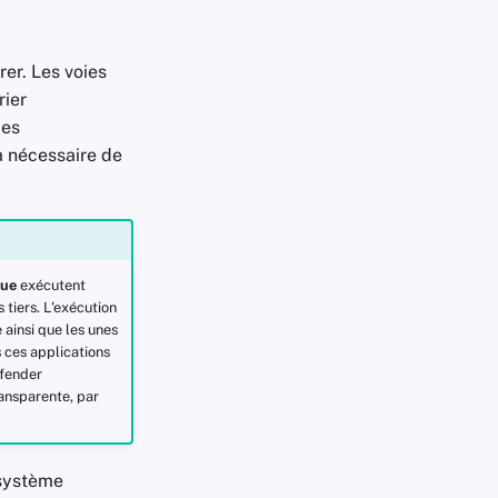
rer. Les voies
rier
mes
ra nécessaire de
que
exécutent
tiers. L'exécution
 ainsi que les unes
s ces applications
fender
ansparente, par
 système