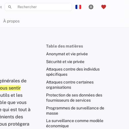
1
Initialisation de la recherche
English
À propos
Español
Français
Table des matières
עִברִית
Anonymat et vie privée
Italiano
Sécurité et vie privée
Attaques contre des individus
Nederlands
spécifiques
générales de
中文 (繁體)
Attaques contre certaines
organisations
ous sentir
中文 (繁體，台灣)
utils et les
Protection de ses données des
fournisseurs de services
ible que vous
Русский
Programmes de surveillance de
qui est tout à
masse
énients des
La surveillance comme modèle
vous protégera
économique