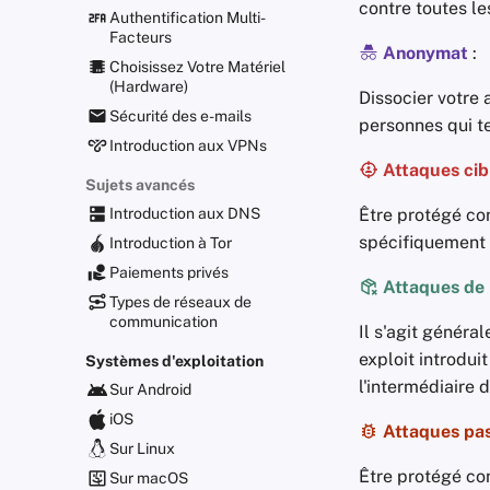
contre toutes l
Authentification Multi-
Facteurs
Anonymat
:
Choisissez Votre Matériel
(Hardware)
Dissocier votre 
Sécurité des e-mails
personnes qui t
Introduction aux VPNs
Attaques cib
Sujets avancés
Être protégé con
Introduction aux DNS
spécifiquement
Introduction à Tor
Paiements privés
Attaques de 
Types de réseaux de
communication
Il s'agit généra
exploit introduit
Systèmes d'exploitation
l'intermédiaire 
Sur Android
iOS
Attaques pas
Sur Linux
Être protégé con
Sur macOS