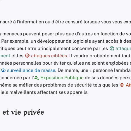
ensuré à l'information ou d'être censuré lorsque vous vous exp
s menaces peuvent peser plus que d'autres en fonction de v
 Par exemple, un développeur de logiciels ayant accès à de
ritiques peut être principalement concerné par les
attaque
ement
et les
attaques ciblées
. Il voudra probablement to
nnées personnelles pour éviter qu'elles ne soient englobées
e
surveillance de masse
. De même, une « personne lambda 
concernée par l'
Exposition Publique
de ses données perso
 même se méfier des problèmes de sécurité tels que les
At
els malveillants affectant ses appareils.
et vie privée