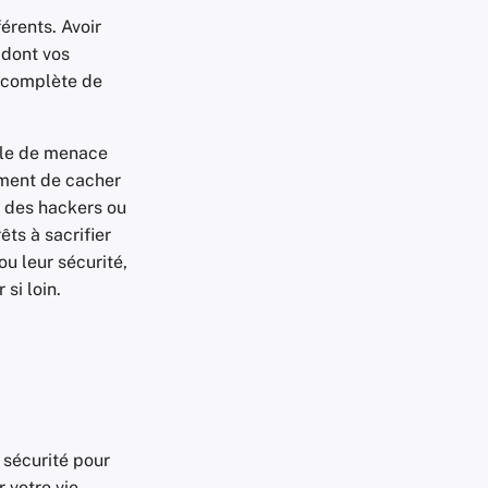
érents. Avoir
 dont vos
n complète de
dèle de menace
ement de cacher
ar des hackers ou
êts à sacrifier
ou leur sécurité,
si loin.
 sécurité pour
r votre vie