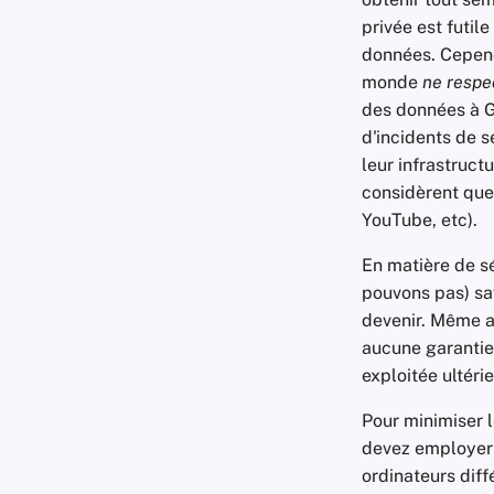
privée est futil
données. Cependa
monde
ne respe
des données à G
d'incidents de s
leur infrastruct
considèrent que 
YouTube, etc).
En matière de s
pouvons pas) savo
devenir. Même a
aucune garantie 
exploitée ultéri
Pour minimiser 
devez employer l
ordinateurs diff