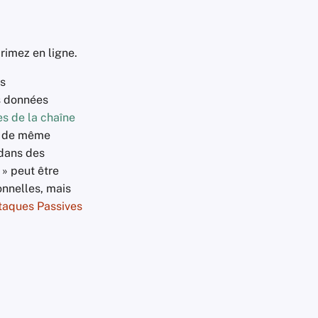
rimez en ligne.
os
s données
s de la chaîne
ut de même
 dans des
» peut être
nnelles, mais
taques Passives