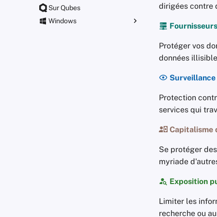
dirigées contre
Sur Qubes
Windows
Fournisseurs
Paramètres de stratégie de
groupe
Protéger vos do
données illisible
Surveillance
Protection contr
services qui tra
Capitalisme 
Se protéger des
myriade d'autres
Exposition p
Limiter les info
recherche ou au