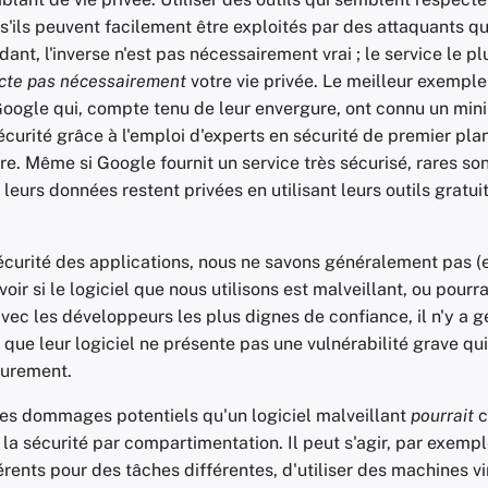
e s'ils peuvent facilement être exploités par des attaquants qu
nt, l'inverse n'est pas nécessairement vrai ; le service le pl
cte pas nécessairement
votre vie privée. Le meilleur exemple
oogle qui, compte tenu de leur envergure, ont connu un mi
écurité grâce à l'emploi d'experts en sécurité de premier pla
ure. Même si Google fournit un service très sécurisé, rares so
leurs données restent privées en utilisant leurs outils gratui
écurité des applications, nous ne savons généralement pas (e
ir si le logiciel que nous utilisons est malveillant, ou pourrai
vec les développeurs les plus dignes de confiance, il n'y a 
que leur logiciel ne présente pas une vulnérabilité grave qui
eurement.
les dommages potentiels qu'un logiciel malveillant
pourrait
c
a sécurité par compartimentation. Il peut s'agir, par exemple
érents pour des tâches différentes, d'utiliser des machines vi