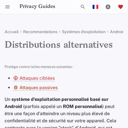
Privacy Guides
I
English
n
Español
Accueil
Recommandations
Systèmes d'exploitation
Android
Activist Toolbox
À propos de Privacy Guides
Pourquoi la vie privée est
Filtrage DNS
Navigateur Tor
Stockage cloud
Chat IA
Smartphones
Réseaux alternatifs
Check Your Laws
Autorités de protection d
Critères généraux
Offres d'emploi
Guide de rédaction
Introduction aux mots
Introduction aux DNS
Sur Android
GrapheneOS
i
Français
Distributions alternatives
importante
données
passe
t
עִברִית
Legal Resources
Faire un don
Serveurs de messagerie
Navigateurs de Bureau
Services de suppression
Calendriers synchronisés
Clés de sécurité
Intégrité de l'appareil
Choose Your Tools
Politique d'acceptation d
Contributeurs
Guides techniques
Introduction à Tor
iOS
Vérifications de connectivité
Modélisation des
de données
dons
Authentification Multi-
i
Italiano
menaces
Facteurs
Membres de l'équipe
Gestion des fichiers
Navigateurs mobiles
Crypto-monnaie
Expand Your Perspective
Services en ligne
Paiements privés
Sur Linux
Critères
Protège contre la/les menaces suivantes :
a
Nederlands
Résolveurs DNS
Politique de direction
Attaques ciblées
Menaces courantes
Choisissez Votre Matér
Politiques
Extensions de navigateur
Caviardage de données
Support The Community
Code de conduite
Types de réseaux de
Sur macOS
l
中文 (繁體)
(Hardware)
Alias de courrier
et de métadonnées
Attaques passives
Politique de Confidentiali
communication
i
中文 (繁體，台灣)
Idées reçues
électronique
Communauté
Build Alliances
Statistiques du trafic
Sur Qubes
Un
système d'exploitation personnalisé basé sur
Sécurité des e-mails
s
Documents Collaboratifs
Avis et clauses de non-
Русский
Android
(parfois appelé un
ROM personnalisé
) peut
Création de compte
Services d'e-mail
responsabilité
Contribuer
Make It Accessible
Windows
a
être une façon d'atteindre un niveau plus élevé de
Introduction aux VPNs
Clients e-mails
confidentialité et de sécurité sur votre appareil. Cela
t
Suppression de compte
Services financiers
Uphold Integrity
contraste avec la version "stock" d'Android, qui est