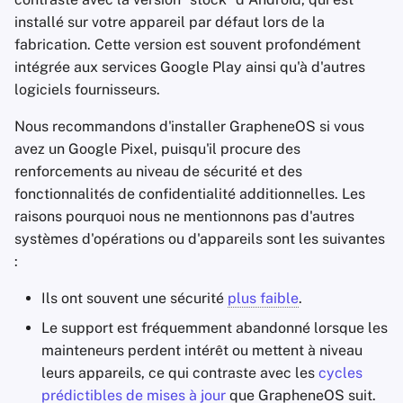
Logiciels de chiffrement
i
installé sur votre appareil par défaut lors de la
Les essentiels de la
Gestion des photos
Stay Persistent
fabrication. Cette version est souvent profondément
o
technologie
Partage et
intégrée aux services Google Play ainsi qu'à d'autres
Moteurs de recherche
synchronisation de
Take Action!
n
logiciels fournisseurs.
Sujets avancés
fichiers
d
Services VPN
Nous recommandons d'installer GrapheneOS si vous
Systèmes d'exploitation
Frontends
e
avez un Google Pixel, puisqu'il procure des
renforcements au niveau de sécurité et des
l
Santé et Bien-être
fonctionnalités de confidentialité additionnelles. Les
a
raisons pourquoi nous ne mentionnons pas d'autres
Outils linguistiques
systèmes d'opérations ou d'appareils sont les suivantes
r
:
Cartes et Navigation
e
Ils ont souvent une sécurité
plus faible
.
c
L'authentification
Le support est fréquemment abandonné lorsque les
multifactorielle
h
mainteneurs perdent intérêt ou mettent à niveau
e
leurs appareils, ce qui contraste avec les
cycles
Agrégateurs d'actualités
prédictibles de mises à jour
que GrapheneOS suit.
r