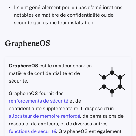
Prise de notes
Ils ont généralement peu ou pas d'améliorations
c
notables en matière de confidentialité ou de
Suites bureautiques
h
sécurité qui justifie leur installation.
e
Gestionnaires de mots
GrapheneOS
de passe
Pastebins
GrapheneOS
est le meilleur choix en
matière de confidentialité et de
Communication en
temps réel
sécurité.
GrapheneOS fournit des
Réseaux sociaux
renforcements de sécurité
et de
confidentialité supplémentaire. Il dispose d'un
allocateur de mémoire renforcé
, de permissions de
réseau et de capteurs, et de diverses autres
fonctions de sécurité
. GrapheneOS est également