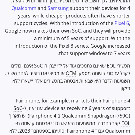
המתאימים. לכן, חשוב שתרכוש מכשיר בתוך מחזור תמיכה פעיל.
Qualcomm
and
Samsung
support their devices for 4
years, while cheaper products often have shorter
support cycles. With the introduction of the
Pixel 6
,
Google now makes their own
SoC
, and they will provide
a minimum of 5 years of support. With the
introduction of the Pixel 8 series, Google increased
that support window to 7 years.
מכשירי
EOL
שאינם נתמכים עוד על ידי יצרן ה-
SoC
אינם יכולים
לקבל עדכוני קושחה מספקי
OEM
או מפיצי אנדרואיד לאחר השוק.
משמעות הדבר היא שבעיות אבטחה במכשירים אלה יישארו ללא
תיקון.
Fairphone, for example, markets their Fairphone 4
device as receiving 6 years of support. עם זאת, ל-
SoC
(Qualcomm Snapdragon 750G ב-Fairphone 4) יש תאריך
EOL
קצר בהרבה. המשמעות היא שעדכוני אבטחת קושחה מ-
Qualcomm עבור Fairphone 4 יסתיימו בספטמבר 2023, ללא