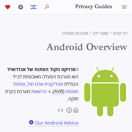
Privacy Guides
י
English
ש
Español
דף הבית
מאגר ידע
מערכות הפעלה
אודות Privacy Guides
כלי פרטיות
Activist Toolbox
סקירה כללית של DNS
Introduction to
Group Policy Settings
דפדפן Tor
AI Chat
מדריך כתיבה
Android
אחסון בענן
Job Openings
DNS Filtering
General Criteria
Check Your Laws
Mobile Phones
Alternative Networks
ta Protection Authorities
הגנות אבטחה
ל
Français
Android Overview
Passwords
ה
עִברִית
Donate
Self-Hosting
Legal Resources
סקירה כללית של Tor
Contributors
מדריכים טכניים
סנכרון לוח שנה
Security Keys
תקינות המכשיר
Email Servers
דפדפנים שולחניים
Choose Your Tools
שולחן עבודה/מחשב אישי
Data Removal Services
nation Acceptance Policy
אתחול מאומת
Multifactor
ק
Italiano
Authentication
חברי הצוות
גלישה באינטרנט
Private Payments
ספקי DNS
שירותים מקוונים
קושחת הנתב
Executive Policy
File Management
דפדפני אינטרנט לנייד
מטבעות קריפטוגרפיים
Expand Your Perspective
ה
פרויקט הקוד הפתוח של אנדרואיד
עדכוני קושחה
ל
Nederlands
הוא מערכת הפעלה מאובטחת לנייד
Choosing Your
ספקים
Policies
סוגי רשתות תקשורת
קוד התנהגות
Privacy Policy
Email Aliasing
Data and Metadata
Browser Extensions
Support The Community
י
הרשאות אנדרואיד
הכוללת
אפליקצית ארגז חול
,
אתחול
中文 (繁體)
Hardware
Redaction
מאומת
(
AVB
), ו-
הרשאות
מערכת בקרת
ד
中文 (繁體，台灣)
תוכנה
קהילה
שירותי אימייל
Build Alliances
Traffic Statistics
Notices and Disclaimers
תכונות פרטיות
חזקה.
אבטחת אימייל
כ
cument Collaboration
Русский
חומרה
תרומה
שירותים פיננסיים
Make It Accessible
פרופילי משתמשים
ד
VPN Overview
לקוחות אימייל
Our Android Advice
י
מערכות הפעלה
Uphold Integrity
Photo Management
פרופיל עבודה