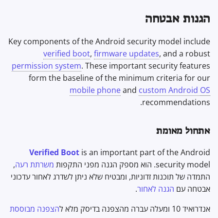
תוכנת הצפנה
ל
מתקדם
מנועי חיפוש
Stay Persistent
Private Space
הגנות אבטחה
ה
שיתוף וסנכרון קבצים
שירותי VPN
Take Action!
VPN
kill switch
Key components of the Android security model include
ת
חזיתות
verified boot
,
firmware updates
, and a robust
ח
בוררים גלובליים
permission system
. These important security features
Health and Wellness
י
form the baseline of the minimum criteria for our
שירותי גוגל
mobile phone
and
custom Android
OS
ל
Language Tools
recommendations.
תוכנית הגנה מתקדמת
ל
Maps and Navigation
ח
אתחול מאומת
עדכוני מערכת Google Play
Multifactor
פ
Verified Boot
is an important part of the Android
Authentication
מזהה פרסום
security model. הוא מספק הגנה מפני התקפות
משרתת רעה
,
ש
התמדה של תוכנות זדוניות, ומבטיח שלא ניתן לשדרג לאחור עדכוני
צוברי חדשות
SafetyNet ו-Play Integrity API
אבטחה עם
הגנה לאחור
.
פנקס רשימות
אנדרואיד 10 ומעלה עברה מהצפנה בדיסק מלא ל
הצפנה מבוססת