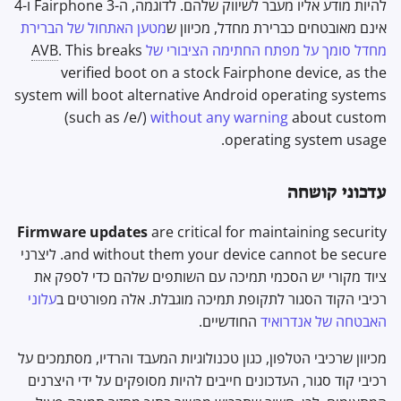
להיות מודע אליו מעבר לשיווק שלהם. לדוגמה, ה-Fairphone 3 ו-4
אינם מאובטחים כברירת מחדל, מכיוון ש
מטען האתחול של הברירת
מחדל סומך על מפתח החתימה הציבורי של
. This breaks
AVB
verified boot on a stock Fairphone device, as the
system will boot alternative Android operating systems
(such as /e/)
without any warning
about custom
operating system usage.
עדכוני קושחה
Firmware updates
are critical for maintaining security
and without them your device cannot be secure. ליצרני
ציוד מקורי יש הסכמי תמיכה עם השותפים שלהם כדי לספק את
רכיבי הקוד הסגור לתקופת תמיכה מוגבלת. אלה מפורטים ב
עלוני
האבטחה של אנדרואיד
החודשיים.
מכיוון שרכיבי הטלפון, כגון טכנולוגיות המעבד והרדיו, מסתמכים על
רכיבי קוד סגור, העדכונים חייבים להיות מסופקים על ידי היצרנים