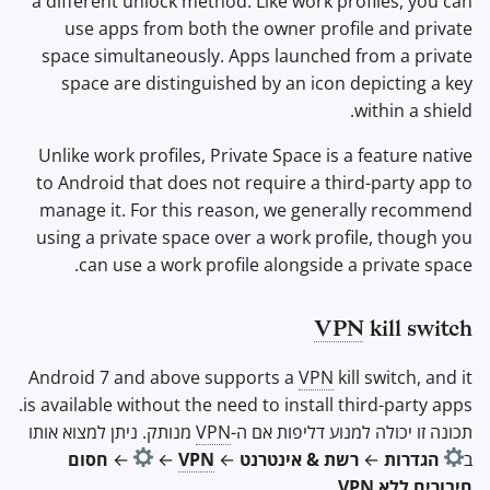
a different unlock method. Like work profiles, you can
use apps from both the owner profile and private
space simultaneously. Apps launched from a private
space are distinguished by an icon depicting a key
within a shield.
Unlike work profiles, Private Space is a feature native
to Android that does not require a third-party app to
manage it. For this reason, we generally recommend
using a private space over a work profile, though you
can use a work profile alongside a private space.
VPN
kill switch
Android 7 and above supports a
VPN
kill switch, and it
is available without the need to install third-party apps.
תכונה זו יכולה למנוע דליפות אם ה-
VPN
מנותק. ניתן למצוא אותו
ב
הגדרות
←
רשת & אינטרנט
←
VPN
←
←
חסום
חיבורים ללא
VPN
.