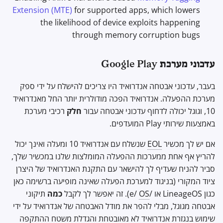
Extension (MTE)
for supported apps, which lowers
the likelihood of device exploits happening
through memory corruption bugs
עדכוני מערכת Google Play
בעבר, עדכוני אבטחה אנדרואיד היו צריכים להישלח על ידי ספק
מערכת ההפעלה. אנדרואיד הפכה מודולרית יותר החל מאנדרואיד
10, וגוגל יכולה לדחוף עדכוני אבטחה עבור
חלק
רכיבי מערכת
באמצעות שירותי Play המועדפים.
אם יש לך מכשיר
EOL
שנשלח עם אנדרואיד 10 ומעלה ואינך יכול
להריץ אף אחת ממערכות ההפעלה המומלצות שלנו במכשיר שלך,
סביר להניח שעדיף לך להישאר עם התקנת האנדרואיד של היצרן
ציוד המקורי (בניגוד למערכת הפעלה שאינה מופיעה ברשימה כאן
כגון LineageOS או /e/
OS
). זה יאפשר לך לקבל
כמה
תיקוני
אבטחה מגוגל, מבלי להפר את מודל האבטחה של אנדרואיד על ידי
שימוש בנגזרת אנדרואיד לא מאובטחת והגדלת משטח ההתקפה