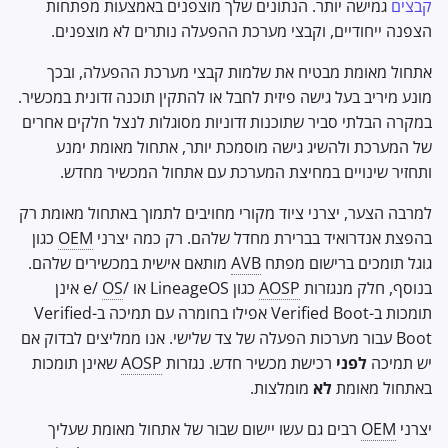
קבצים
גמישה יותר. הנתונים שלך מוצפנים באמצעות מפתחות
Office Suites
הצפנה ייחודיים, וקבצי מערכת ההפעלה נותרים לא מוצפנים.
מנהלי סיסמאות
אתחול מאומת מבטיח את שלמות קבצי מערכת ההפעלה, ובכך
מונע מיריב בעל גישה פיזית לחבל או להתקין תוכנה זדונית במכשיר.
Pastebins
במקרה הבלתי סביר שתוכנות זדוניות מסוגלות לנצל חלקים אחרים
של המערכת ולהשיג גישה מוסמכת יותר, אתחול מאומת ימנע
תקשורת בזמן אמת
ותחזיר שינויים במחיצת המערכת עם אתחול המכשיר מחדש.
למרבה הצער, יצרני ציוד מקורי מחויבים לתמוך באתחול מאומת רק
Social Networks
בהפצת אנדרואיד בברירת מחדל שלהם. רק כמה יצרני
OEM
כגון
גוגל תומכים ברישום מפתח
AVB
מותאם אישית במכשירים שלהם.
בנוסף, חלק מנגזרות
AOSP
כגון LineageOS או /e/
OS
אינן
תומכות ב-Verified Boot אפילו בחומרה עם תמיכה ב-Verified
Boot עבור מערכות הפעלה של צד שלישי. אנו ממליצים לבדוק אם
יש תמיכה
לפני
רכישת מכשיר חדש. נגזרות
AOSP
שאינן תומכות
באתחול מאומת
לא
מומלצות.
יצרני
OEM
רבים גם עשו יישום שבור של אתחול מאומת שעליך