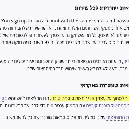
ת ייחודיות לכל שירות
: You sign up for an account with the same e-mail and pass
online servic. אם אחד מספקי השירותים האלה הוא זדוני, או שהשירות שלהם חווה
רמט לא מוצפן, כל מה ששחקן גרוע יצטרך לעשות הוא לנסות את שילוב
ותים פופולריים עד שהם מקבלים מכה. זה לא משנה כמה חזקה אותה ס
רים
, וזו אחת הדרכים הנפוצות ביותר שבהן החשבונות שלך יכולים להיפגע
ע מכך, ודא שלעולם לא תעשה שימוש חוזר בסיסמאות שלך.
ת שנוצרות באקראי
ך לסמוך על עצמך כדי למצוא סיסמה טובה.
אנו ממליצים להשתמש ב
סיס
סיסמה של תוכנת קובייה
עם מספיק אנטרופיה כדי להגן על החשבונות וה
ת המומלצים
שלנו כוללים מחולל סיסמאות מובנה שתוכל להשתמש בו.