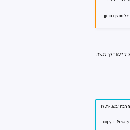
יד במקרה שיריב
יכל מוצפן בהתקן
ול לעזור לך לגשת
רטיות, שתורגם על ידי צוות השפה הפנטסטי שלנו ב- Crowdin. אם אתה מבחין בשגיאה, או