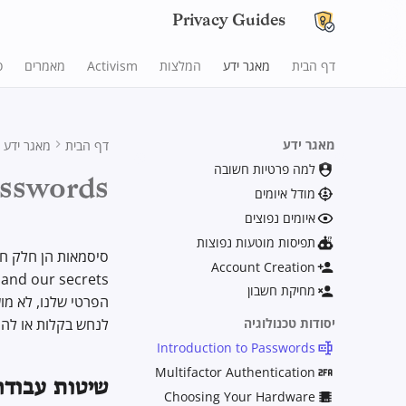
Privacy Guides
דף הבית
מאגר ידע
המלצות
Activism
מאמרים
ס
מאגר ידע
דף הבית
מאגר ידע
למה פרטיות חשובה
asswords
מודל איומים
איומים נפוצים
תפיסות מוטעות נפוצות
Account Creation
מחיקת חשבון
הפרטי שלנו, לא מ
לנחש בקלות או להכ
יסודות טכנולוגיה
Introduction to Passwords
Multifactor Authentication
שיטות עבודה
Choosing Your Hardware