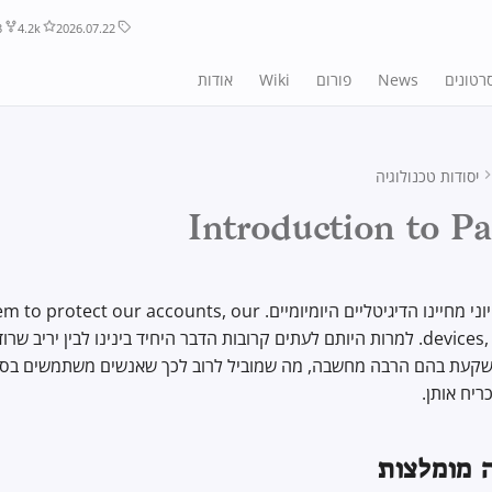
3
4.2k
2026.07.22
רטונים
News
פורום
Wiki
אודות
יסודות טכנולוגיה
Introduction to P
סיסמאות הן חלק חיוני מחיינו הדיגיטליים היומיומיים. our accounts, our
devices, and our secrets. למרות היותם לעתים קרובות הדבר היחיד בינינו לבין ירי
ושקעת בהם הרבה מחשבה, מה שמוביל לרוב לכך שאנשים משתמשים בסי
ריח אותן.
 מומלצות