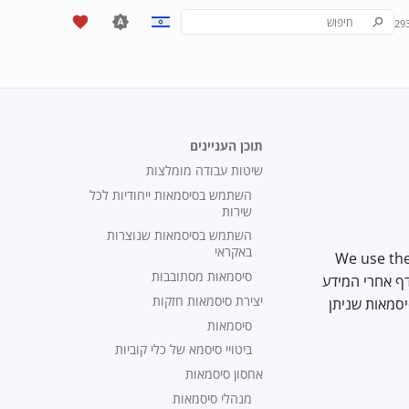
29
יש להקליד כדי להתחיל לחפש
English
Español
Français
תוכן העניינים
עִברִית
שיטות עבודה מומלצות
Italiano
השתמש בסיסמאות ייחודיות לכל
שירות
Nederlands
השתמש בסיסמאות שנוצרות
באקראי
We use them to protect 
中文 (繁體)
סיסמאות מסתובבות
ב שרודף אחרי המידע
中文 (繁體，台灣)
יצירת סיסמאות חזקות
סמאות שניתן
סיסמאות
Русский
ביטויי סיסמא של כלי קוביות
אחסון סיסמאות
מנהלי סיסמאות