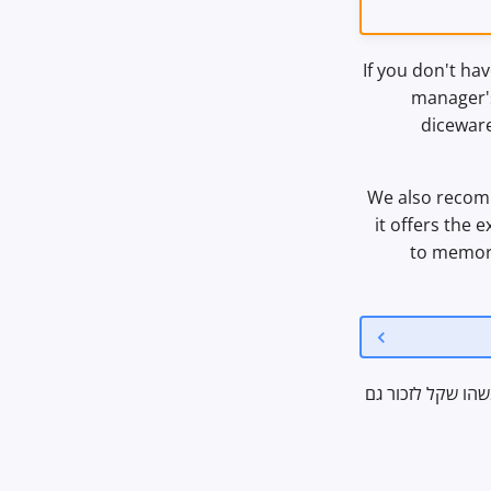
If you don't ha
manager's
diceware
We also reco
it offers the 
to memori
הו שקל לזכור גם