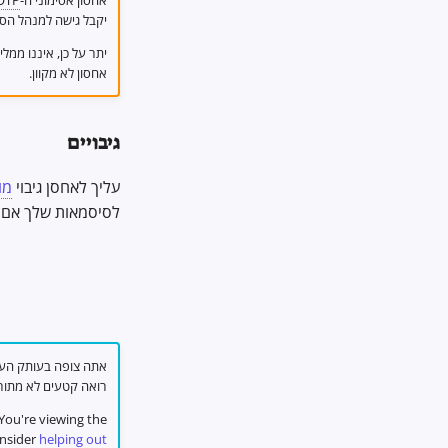
אחסון אסימוני ה-
OTP
יקבל גישה למנהל הס
יתר על כן, איננו ממל
אחסון לא מקוון.
גיבויים
עליך לאחסן גיבוי
מו
לסיסמאות שלך אם 
רואה קטעים לא מתורג
You're viewing the עברית py of Privacy Guides, translated by our fantastic language team on
onsider
helping out!