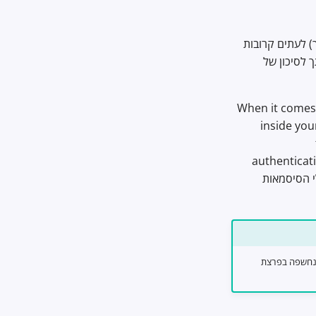
) לעתים קרובות
 לסיכון של
When it comes
inside you
authenticat
been compromised in a da. רוב מנהלי הסיסמאות
 נחשפה בפרצת