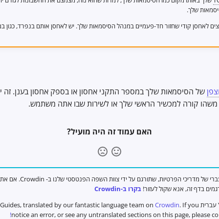
T
שלך באותו מקום כמו הסיסמאות שלך, למרות שהוא נוח, מצמצם את החשבונות לגורם יח
יסמאות שלך.
יצים לאחסן קודי שחזור חד-פעמיים במנהל הסיסמאות שלך. יש לאחסן אותם בנפרד, כגון במ
צפן
של הסיסמאות שלך במספר התקני אחסון או בספק אחסון בענן. זה יכ
משהו קורה למכשיר הראשי שלך או לשירות שבו אתה משתמש.
האם עמוד זה היה מועיל?
אתה צופה בעותק העברי של מדריכי הפ
מים בדף זה, אנא שקול לעזור!
בקרו ב-Crowdin
co
. If you
Crowdin
notice an error, or see any untranslated sections on this page, please c