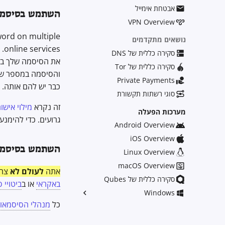
אבטחת אימייל
השתמש בסיסמאו
VPN Overview
word on multiple
נושאים מתקדמים
es
סקירה כללית של DNS
את הסיסמה שלך בפו
סקירה כללית של Tor
והסיסמה במספר שיר
Private Payments
כבר יש להם אותה.
סוגי רשתות תקשורת
זה נקרא
מילוי אישו
מערכות הפעלה
גרועים. כדי להימנ
Android Overview
iOS Overview
השתמש בסיסמאו
Linux Overview
macOS Overview
אתה
לעולם לא
צרי
סקירה כללית של Qubes
באקראי
או ב
ביטויי 
Windows
כל
מנהלי הסיסמאו
Group Policy Settings