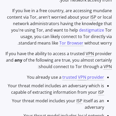
your network activity from.
Office Suites
If you live in a free country, are accessing mundane
content via Tor, aren't worried about your
ISP
or local
מנהלי סיסמאות
network administrators having the knowledge that
you're using Tor, and want to help
destigmatize
Tor
Pastebins
usage, you can likely connect to Tor directly via
standard means like
Tor Browser
without worry.
תקשורת בזמן אמת
If you have the ability to access a trusted
VPN
provider
Social Networks
and
any
of the following are true, you almost certainly
:
should connect to Tor through a
VPN
You already use a
trusted
VPN
provider
Your threat model includes an adversary which is
capable of extracting information from your
ISP
Your threat model includes your
ISP
itself as an
adversary
Your threat model includes local network