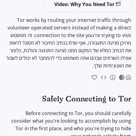
תוכנת הצפנה
Video: Why You Need Tor
ל
מתקדם
מנועי חיפוש
Stay Persistent
צומת הכניסה
ה
שיתוף וסנכרון קבצים
Tor works by routing your internet traffic through
שירותי VPN
Take Action!
הצומת האמצעי
ת
volunteer-operated servers instead of making a direct
חזיתות
connection to the site you're trying to visit. זה מטשטש
ח
צומת היציאה
מהיכן מגיעה התעבורה, ואף שרת בנתיב החיבור לא מסוגל לראות
Health and Wellness
י
את הנתיב המלא של המקום ממנו מגיעה התנועה והולכת, כלומר
בניית נתיב לשירותי Clearnet
אפילו השרתים שבהם אתה משתמש כדי להתחבר לא יכולים לשבור
ל
Language Tools
את האנונימיות שלך.
הצפנה
ל
Maps and Navigation
ח
הסתייגויות
Multifactor
פ
Authentication
Safely Connecting to Tor
Protections provided by
ש
bridges
צוברי חדשות
Before connecting to Tor, you should carefully
consider what you're looking to accomplish by using
מקורות נוספים
פנקס רשימות
Tor in the first place, and who you're trying to hide