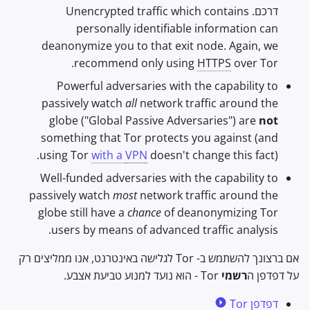
דרכם. Unencrypted traffic which contains
personally identifiable information can
deanonymize you to that exit node. Again, we
recommend only using
HTTPS
over Tor.
Powerful adversaries with the capability to
passively watch
all
network traffic around the
globe ("Global Passive Adversaries") are
not
something that Tor protects you against (and
using Tor
with a
VPN
doesn't change this fact).
Well-funded adversaries with the capability to
passively watch
most
network traffic around the
globe still have a
chance
of deanonymizing Tor
users by means of advanced traffic analysis.
אם ברצונך להשתמש ב- Tor לגלישה באינטרנט, אנו ממליצים רק
על דפדפן ה
רשמי
Tor - הוא נועד למנוע טביעת אצבע.
דפדפן Tor