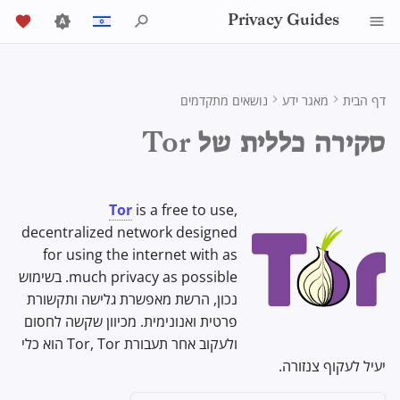
Privacy Guides
י
English
ש
Español
דף הבית
מאגר ידע
נושאים מתקדמים
אודות Privacy Guides
כלי פרטיות
Activist Toolbox
Introduction to
Android Overview
דפדפן Tor
AI Chat
מדריך כתיבה
Android
אחסון בענן
Job Openings
DNS Filtering
General Criteria
Check Your Laws
Mobile Phones
Group Policy Settings
Alternative Networks
ta Protection Authorities
Safely Connecting to Tor
ל
Français
סקירה כללית של Tor
Passwords
ה
עִברִית
Donate
Self-Hosting
iOS Overview
Legal Resources
Contributors
מדריכים טכניים
סנכרון לוח שנה
Security Keys
תקינות המכשיר
Email Servers
דפדפנים שולחניים
Choose Your Tools
שולחן עבודה/מחשב אישי
Data Removal Services
nation Acceptance Policy
What Tor is Not
Multifactor
ק
Italiano
Authentication
חברי הצוות
גלישה באינטרנט
Linux Overview
ספקי DNS
שירותים מקוונים
קושחת הנתב
Executive Policy
File Management
דפדפני אינטרנט לנייד
מטבעות קריפטוגרפיים
Expand Your Perspective
Tor
is a free to use,
Tor is not a free
VPN
ל
Nederlands
decentralized network designed
Choosing Your
ספקים
Policies
macOS Overview
קוד התנהגות
Privacy Policy
Email Aliasing
Data and Metadata
Browser Extensions
Support The Community
י
for using the internet with as
Tor usage is not
中文 (繁體)
Hardware
Redaction
undetectable
much privacy as possible. בשימוש
ד
中文 (繁體，台灣)
תוכנה
קהילה
סקירה כללית של Qubes
שירותי אימייל
Build Alliances
Traffic Statistics
Notices and Disclaimers
נכון, הרשת מאפשרת גלישה ותקשורת
אבטחת אימייל
כ
cument Collaboration
Русский
Tor Browser is not the most
פרטית ואנונימית. מכיוון שקשה לחסום
חומרה
תרומה
Windows
שירותים פיננסיים
Make It Accessible
secure
browser
ולעקוב אחר תעבורת Tor, Tor הוא כלי
ד
VPN Overview
לקוחות אימייל
יעיל לעקוף צנזורה.
י
מערכות הפעלה
Uphold Integrity
Photo Management
בניית נתיב לשירותי Clearnet