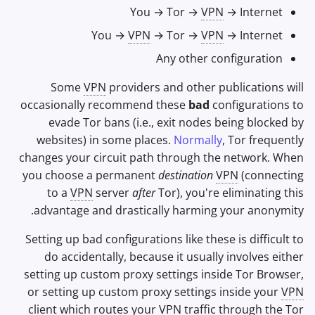
You → Tor →
VPN
→ Internet
You →
VPN
→ Tor →
VPN
→ Internet
Any other configuration
Some
VPN
providers and other publications will
occasionally recommend these
bad
configurations to
evade Tor bans (i.e., exit nodes being blocked by
websites) in some places.
Normally
, Tor frequently
changes your circuit path through the network. When
you choose a permanent
destination
VPN
(connecting
to a
VPN
server
after
Tor), you're eliminating this
advantage and drastically harming your anonymity.
Setting up bad configurations like these is difficult to
do accidentally, because it usually involves either
setting up custom proxy settings inside Tor Browser,
or setting up custom proxy settings inside your
VPN
client which routes your
VPN
traffic through the Tor