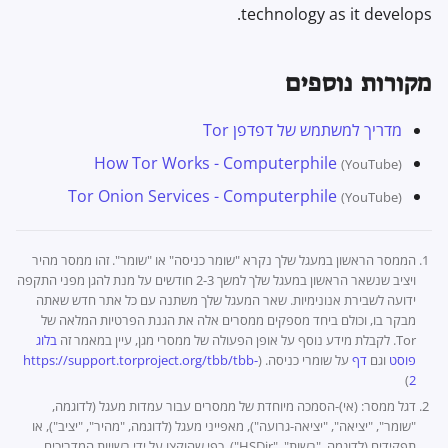
technology as it develops.
מקורות נוספים
מדריך למשתמש של דפדפן Tor
How Tor Works - Computerphile
(YouTube)
Tor Onion Services - Computerphile
(YouTube)
הממסר הראשון במעגל שלך נקרא "שומר כניסה" או "שומר". זהו ממסר מהיר
ויציב שנשאר הראשון במעגל שלך למשך 2-3 חודשים על מנת להגן מפני התקפה
ידועה לשבירת אנונימיות. שאר המעגל שלך משתנה עם כל אתר חדש שאתה
מבקר בו, וכולם ביחד מספקים ממסרים אלה את הגנת הפרטיות המלאה של
Tor. לקבלת מידע נוסף על אופן הפעולה של ממסרי מגן, עיין במאמר זה
בלוג
פוסט
וגם
דף
על שומרי כניסה. (
https://support.torproject.org/tbb/tbb-
)
2
דגל ממסר: (אי)-הסמכה מיוחדת של ממסרים עבור עמדות מעגל (לדוגמה,
"שומר", "יציאה", "יציאה-גרועה"), מאפייני מעגל (לדוגמה, "מהיר", "יציב"), או
תפקידים (לדוגמה, "רשות", "HSDir"), כפי שהוקצו על ידי רשויות המדריכים