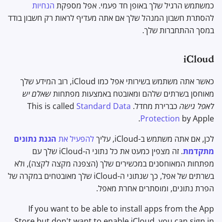
כמשתמש הרגיל שלך באופן חד פעמי. אפל מספקת
הנחיות
להסתרת חשבון המנהל שלך אם אתה מעדיף לראות רק חשבון בודד
במסך ההתחברות שלך.
iCloud
כאשר אתה משתמש בשירותי אפל כמו iCloud, רוב המידע שלך
מאוחסן בשרתים שלהם ומאובטח באמצעות מפתחות
שאלם יש
לאפל גישה
כברירת מחדל. This is called
Standard Data
Protection
by Apple.
לכן, אם אתה משתמש ב-iCloud, עליך
להפעיל את
הגנת נתונים
מתקדמת
. זה מצפין כמעט את כל נתוני ה-iCloud שלך עם
מפתחות המאוחסנים במכשירים שלך (הצפנה מקצה לקצה), ולא
בשרתים של אפל, כך שנתוני ה-iCloud שלך מאובטחים במקרה של
הפרת נתונים, ומוסתרים אחרת מאפל.
If you want to be able to install apps from the App
Store but don't want to enable iCloud, you can sign in