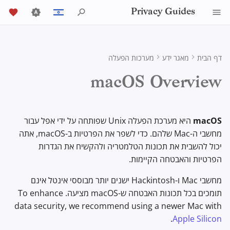
Privacy Guides
י
English
ש
Español
דף הבית
מאגר ידע
מערכות הפעלה
אודות Privacy Guides
כלי פרטיות
Activist Toolbox
סקירה כללית של DNS
Introduction to
Group Policy Settings
דפדפן Tor
AI Chat
מדריך כתיבה
Android
אחסון בענן
Job Openings
DNS Filtering
General Criteria
Check Your Laws
Mobile Phones
Alternative Networks
ta Protection Authorities
הערות פרטיות
ל
Français
macOS Overview
Passwords
ה
עִברִית
Donate
Self-Hosting
Legal Resources
סקירה כללית של Tor
Contributors
מדריכים טכניים
סנכרון לוח שנה
Security Keys
תקינות המכשיר
Email Servers
דפדפנים שולחניים
Choose Your Tools
שולחן עבודה/מחשב אישי
Data Removal Services
nation Acceptance Policy
נעילת הפעלה
Multifactor
ק
Italiano
Authentication
חברי הצוות
גלישה באינטרנט
Private Payments
ספקי DNS
שירותים מקוונים
קושחת הנתב
Executive Policy
File Management
דפדפני אינטרנט לנייד
מטבעות קריפטוגרפיים
Expand Your Perspective
macOS
היא מערכת הפעלה Unix שפותחה על ידי אפל עבור
בדיקות ביטול אפליקציה
ל
Nederlands
מחשבי ה-Mac שלהם. כדי לשפר את הפרטיות ב-macOS, אתה
Choosing Your
ספקים
Policies
סוגי רשתות תקשורת
קוד התנהגות
Privacy Policy
Email Aliasing
Data and Metadata
Browser Extensions
Support The Community
י
תצורה מומלצת
יכול להשבית את תכונות הטלמטריה ולהקשיח את הגדרות
中文 (繁體)
Hardware
Redaction
הפרטיות והאבטחה הקיימות.
ד
中文 (繁體，台灣)
תוכנה
קהילה
שירותי אימייל
Build Alliances
Traffic Statistics
Notices and Disclaimers
iCloud
מחשבי Mac ו-Hackintosh ישנים יותר מבוססי אינטל אינם
אבטחת אימייל
כ
cument Collaboration
Русский
תומכים בכל תכונות האבטחה ש-macOS מציעה. To enhance
חומרה
תרומה
שירותים פיננסיים
Make It Accessible
הגדרות מערכת
ד
data security, we recommend using a newer Mac with
VPN Overview
לקוחות אימייל
.
Apple Silicon
י
מערכות הפעלה
Uphold Integrity
Photo Management
Bluetooth