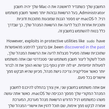
Terminal Secure Keyboard
החשבון שלך כשתגדיר לראשונה את ה-Mac שלך יהיה חשבון
Entry
Administrator, בעל הרשאות גבוהות יותר מאשר חשבון משתמש
רגיל. ל-macOS יש מספר הגנות שמונעות מתוכנות זדוניות
ותוכניות אחרות לנצל לרעה את הרשאות המנהל שלך, כך שבדרך
כלל בטוח להשתמש בחשבון זה.
However, exploits in protective utilities like
have
sudo
discovered in the past
been
. אם ברצונך להימנע מהאפשרות
שתוכניות שאתה מפעיל מנצלות לרעה את הרשאות המנהל שלך,
תוכל לשקול ליצור חשבון משתמש שני סטנדרטי שבו אתה משתמש
לפעולות יומיומיות. יש לזה יתרון נוסף בכך שהוא הופך את זה לברור
יותר כאשר אפליקציה צריכה גישת מנהל, מכיוון שהיא תבקש ממך
אישורים בכל פעם.
אם אתה משתמש בחשבון שני, אין צורך בהחלט להיכנס לחשבון
המנהל המקורי שלך ממסך הכניסה של macOS. כאשר אתה עושה
משהו כמשתמש רגיל הדורש הרשאות מנהל מערכת, המערכת
אמורה לבקש ממך אימות, שם תוכל להזין את אישורי המנהל שלך