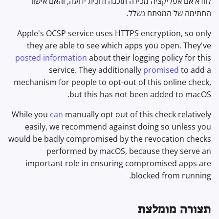
לוודא אם אפליקציה מכילה תוכנה זדונית ידועה, והאם אישור
Office Suites
אבטחת יישומים
החתימה של המפתח נשלל.
Apple's
OCSP
service uses
HTTPS
encryption, so only
מנהלי סיסמאות
אבטחת חומרה
they are able to see which apps you open. They've
posted information
about their logging policy for this
Pastebins
אתחול ROM
service. They additionally
promised
to add a
mechanism for people to opt-out of this online check,
תקשורת בזמן אמת
Secure Enclave
but this has not been added to macOS.
Social Networks
טביעת אצבע Touch ID
While you
can
manually opt out of this check relatively
easily, we recommend against doing so unless you
ניתוק מיקרופון של החומרה
would be badly compromised by the revocation checks
performed by macOS, because they serve an
Secure Camera Indicator
important role in ensuring compromised apps are
blocked from running.
אבטחת מעבד היקפי
הגנות גישה ישירה לזיכרון
תצורה מומלצת