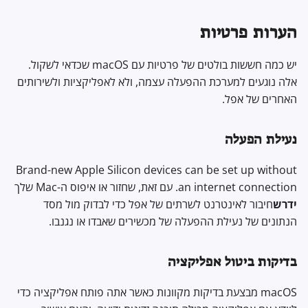
תוכנת הצפנה
ל
מתקדם
מנועי חיפוש
Stay Persistent
רשת
הערות פרטיות
ה
שיתוף וסנכרון קבצים
שירותי VPN
Take Action!
כללי
ת
יש כמה חששות בולטים של פרטיות עם macOS שכדאי לשקול.
חזיתות
אלה נוגעים למערכת ההפעלה עצמה, ולא לאפליקציות ולשירותים
ח
Apple Intelligence & Siri
האחרים של אפל.
Health and Wellness
י
פרטיות& אבטחה
ל
Language Tools
נעילת הפעלה
כתובת
MAC
אקראית
ל
Brand-new Apple Silicon devices can be set up without
Maps and Navigation
ח
an internet connection. עם זאת, שחזור או איפוס ה-Mac שלך
הגנות אבטחה
ידרש
חיבור לאינטרנט לשרתים של אפל כדי לבדוק מול מסד
Multifactor
פ
הנתונים של נעילת ההפעלה של מכשירים שאבדו או נגנבו.
Authentication
אבטחת תוכנה
ש
צוברי חדשות
נפח מערכת חתומה
בדיקות ביטול אפליקציה
פנקס רשימות
הגנת שלמות המערכת
macOS מבצעת בדיקות מקוונות כאשר אתה פותח אפליקציה כדי