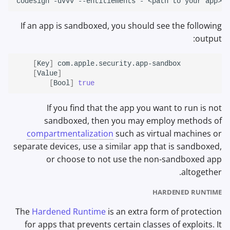
codesign
-dvvv
--entitlements
-
<path
to
your
If an app is sandboxed, you should see the following
output:
[
Key
]
[
Value
]
[
Bool
]
true
If you find that the app you want to run is not
sandboxed, then you may employ methods of
compartmentalization
such as virtual machines or
separate devices, use a similar app that is sandboxed,
or choose to not use the non-sandboxed app
altogether.
HARDENED RUNTIME
The
Hardened Runtime
is an extra form of protection
for apps that prevents certain classes of exploits. It