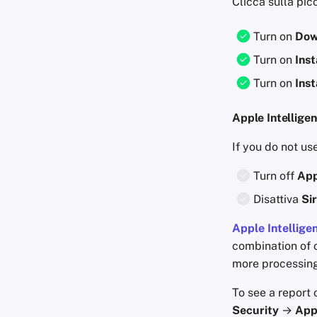
Clicca sulla pic
Turn on
Dow
Turn on
Ins
Turn on
Inst
Apple Intelligen
If you do not u
Turn off
App
Disattiva
Sir
Apple Intellige
combination of 
more processing
To see a report 
Security
→
App