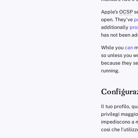
Apple's
OCSP
se
open. They've
p
additionally
pro
has not been a
While you
can
ma
so unless you 
because they se
running.
Configuraz
Il tuo profilo, 
privilegi maggi
impediscono a ma
così che l'utiliz