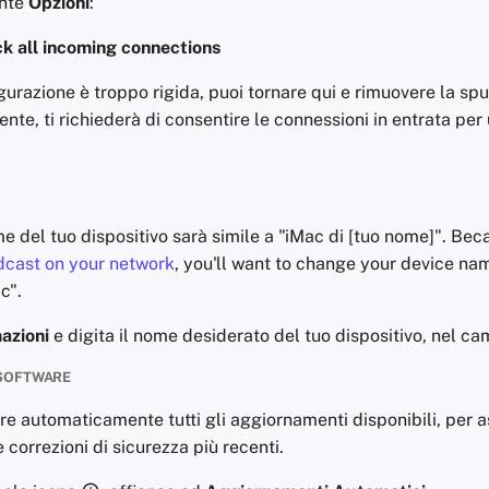
ante
Opzioni
:
ck all incoming connections
urazione è troppo rigida, puoi tornare qui e rimuovere la spu
te, ti richiederà di consentire le connessioni in entrata per 
ome del tuo dispositivo sarà simile a "iMac di [tuo nome]". Be
dcast on your network
, you'll want to change your device n
c".
azioni
e digita il nome desiderato del tuo dispositivo, nel c
SOFTWARE
are automaticamente tutti gli aggiornamenti disponibili, per as
 correzioni di sicurezza più recenti.