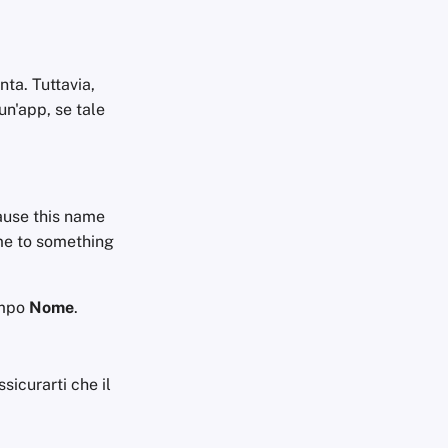
nta. Tuttavia,
un'app, se tale
cause this name
ame to something
ampo
Nome
.
sicurarti che il