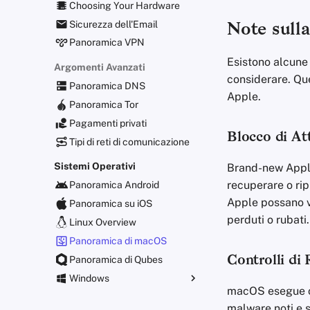
Choosing Your Hardware
Sicurezza dell'Email
Note sulla
Panoramica VPN
Esistono alcune
Argomenti Avanzati
considerare. Que
Panoramica DNS
Apple.
Panoramica Tor
Pagamenti privati
Blocco di At
Tipi di reti di comunicazione
Sistemi Operativi
Brand-new Apple 
recuperare o rip
Panoramica Android
Apple possano ve
Panoramica su iOS
perduti o rubati.
Linux Overview
Panoramica di macOS
Panoramica di Qubes
Controlli di
Windows
macOS esegue co
Impostazioni dei criteri di
malware noti e s
gruppo