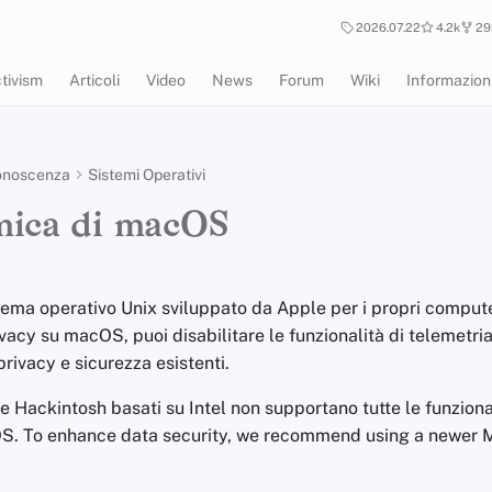
2026.07.22
4.2k
29
tivism
Articoli
Video
News
Forum
Wiki
Informazion
onoscenza
Sistemi Operativi
mica di macOS
tema operativo Unix sviluppato da Apple per i propri comput
ivacy su macOS, puoi disabilitare le funzionalità di telemetria
privacy e sicurezza esistenti.
 e Hackintosh basati su Intel non supportano tutte le funziona
S. To enhance data security, we recommend using a newer 