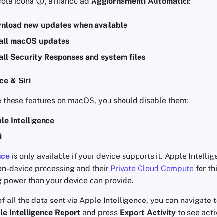
cola icona
, affianco ad
Aggiornamenti Automatici
:
nload new updates when available
tall macOS updates
all Security Responses and system files
ce & Siri
se these features on macOS, you should disable them:
le Intelligence
i
nce
is only available if your device supports it. Apple Intelli
on-device processing and their
Private Cloud Compute
for th
 power than your device can provide.
of all the data sent via Apple Intelligence, you can navigate 
le Intelligence Report
and press
Export Activity
to see acti