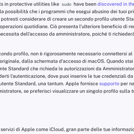
 in protective utilities like
have been
discovered in th
sudo
 la possibilità che i programmi che esegui abusino dei tuoi pri
 potresti considerare di creare un secondo profilo utente St
 operazioni quotidiane. Ciò presenta l'ulteriore beneficio di r
cessita dell'accesso da amministratore, poiché ti richiederà
econdo profilo, non è rigorosamente necessario connettersi al 
originale, dalla schermata d'accesso di macOS. Quando stai
te Standard che richieda le autorizzazioni da Amministratore
erti l'autenticazione, dove puoi inserire le tue credenziali d
utente Standard, una tantum. Apple fornisce
supporto
per na
istratore, se preferisci visualizzare un singolo profilo sulla
i servizi di Apple come iCloud, gran parte delle tue informazi