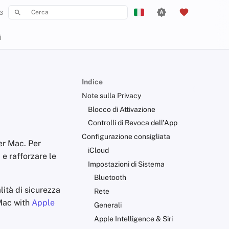
3
Inizializza la ricerca
English
i
Español
Français
Indice
עִברִית
Note sulla Privacy
Italiano
Blocco di Attivazione
Controlli di Revoca dell'App
Nederlands
Configurazione consigliata
er Mac. Per
中文 (繁體)
iCloud
 e rafforzare le
中文 (繁體，台灣)
Impostazioni di Sistema
Bluetooth
Русский
lità di sicurezza
Rete
Mac with
Apple
Generali
Apple Intelligence & Siri