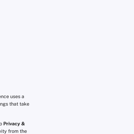
gence uses a
ings that take
to
Privacy &
vity from the