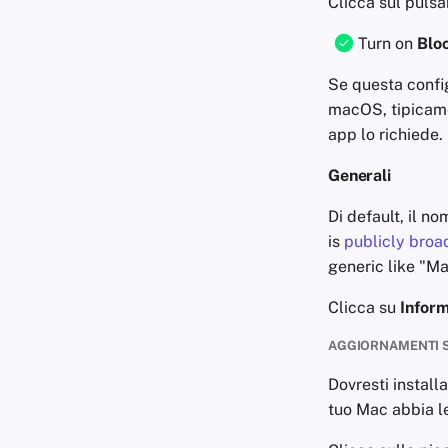
Clicca sul puls
Turn on
Blo
Se questa config
macOS, tipicamen
app lo richiede.
Generali
Di default, il n
is
publicly broa
generic like "Ma
Clicca su
Inform
AGGIORNAMENTI 
Dovresti install
tuo Mac abbia le