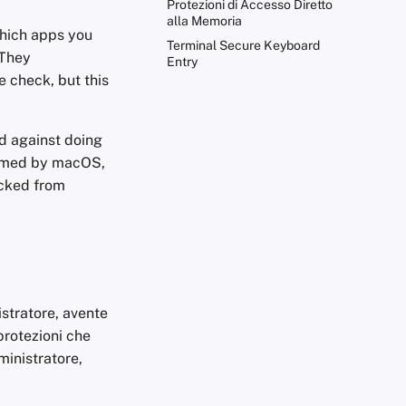
Protezioni di Accesso Diretto
alla Memoria
which apps you
Terminal Secure Keyboard
 They
Entry
e check, but this
d against doing
ormed by macOS,
ocked from
istratore, avente
protezioni che
ministratore,