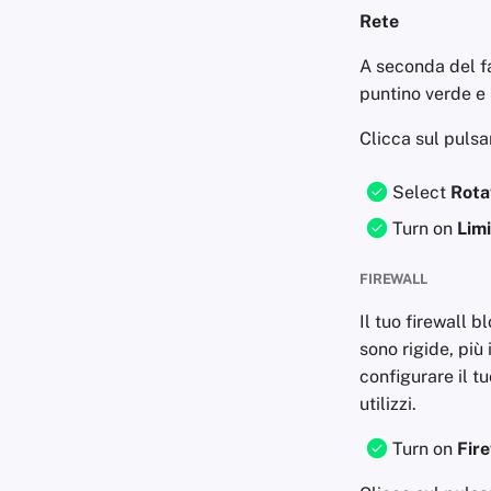
Rete
A seconda del fa
puntino verde e 
Clicca sul pulsa
Select
Rota
Turn on
Lim
FIREWALL
Il tuo firewall b
sono rigide, più 
configurare il tu
utilizzi.
Turn on
Fire