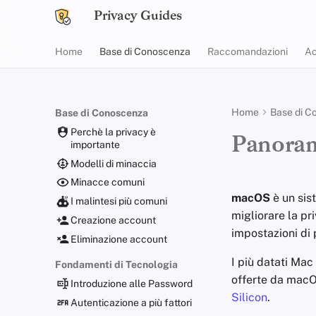
Privacy Guides
Home
Base di Conoscenza
Raccomandazioni
Ac
Home
Base di C
Base di Conoscenza
Perchè la privacy è
Panora
importante
Modelli di minaccia
Minacce comuni
macOS
è un sis
I malintesi più comuni
migliorare la pr
Creazione account
impostazioni di 
Eliminazione account
I più datati Mac
Fondamenti di Tecnologia
offerte da macO
Introduzione alle Password
Silicon
.
Autenticazione a più fattori