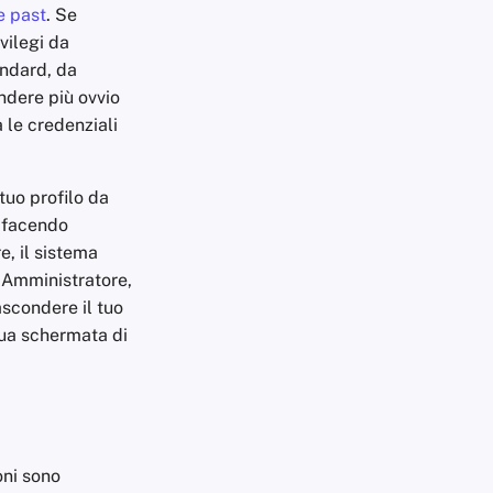
e past
. Se
vilegi da
andard, da
endere più ovvio
 le credenziali
tuo profilo da
 facendo
, il sistema
a Amministratore,
scondere il tuo
 tua schermata di
oni sono