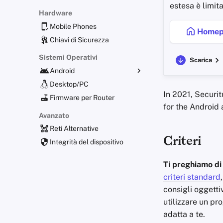
estesa è limit
Hardware
Mobile Phones
Homep
Chiavi di Sicurezza
Sistemi Operativi
Scarica
Android
Distribuzioni Alternative
Desktop/PC
In 2021, Securi
General Apps
Firmware per Router
for the Android 
Obtaining Applications
Avanzato
Reti Alternative
Criteri
Integrità del dispositivo
Ti preghiamo di 
criteri standard
consigli oggetti
utilizzare un pro
adatta a te.