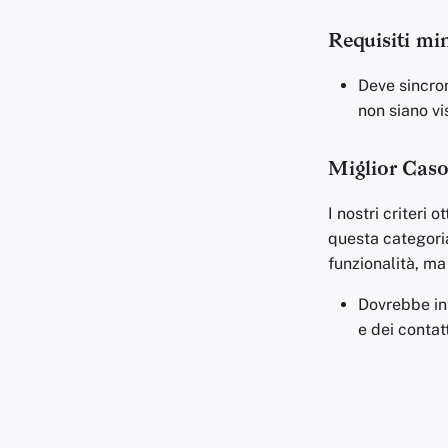
Requisiti mi
Deve sincron
non siano vis
Miglior Cas
I nostri criteri
questa categoria
funzionalità, ma
Dovrebbe int
e dei contatt