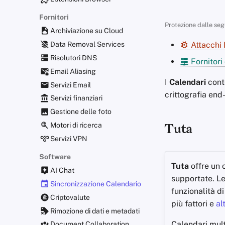
Fornitori
Protezione dalle seg
Archiviazione su Cloud
Data Removal Services
Attacchi 
Risolutori DNS
Fornitori 
Email Aliasing
I
Calendari
conte
Servizi Email
crittografia end-
Servizi finanziari
Gestione delle foto
Motori di ricerca
Tuta
Servizi VPN
Software
Tuta
offre un c
AI Chat
supportate. Le
Sincronizzazione Calendario
funzionalità d
Criptovalute
più fattori e
al
Rimozione di dati e metadati
Calendari multi
Document Collaboration