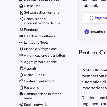
abbonati.
Client Email
Software di crittografia
Pagina 
Condivisione e
sincronizzazione dei file
Frontend
Download
Health and Wellness
Language Tools
Mappe e Navigazione
Proton Ca
Autenticazione a più fattori
Aggregatori di notizie
Appunti
Proton Calen
Office Suites
members via it
Gestori di password
automatica di t
Pastebins
importazione/
Comunicazione in tempo
Gli utenti con
reale
pagamento poss
Social network