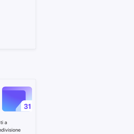
ti a
ndivisione