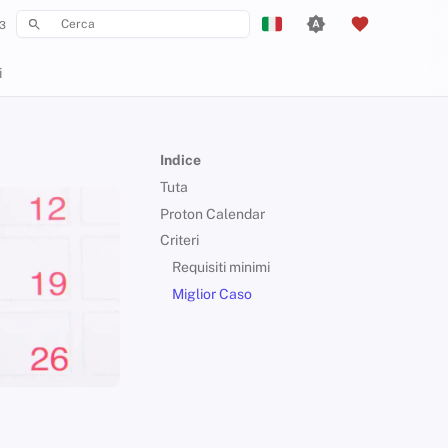
3
Inizializza la ricerca
English
i
Español
Français
Indice
עִברִית
Tuta
Italiano
Proton Calendar
Criteri
Nederlands
Requisiti minimi
中文 (繁體)
Miglior Caso
中文 (繁體，台灣)
Русский