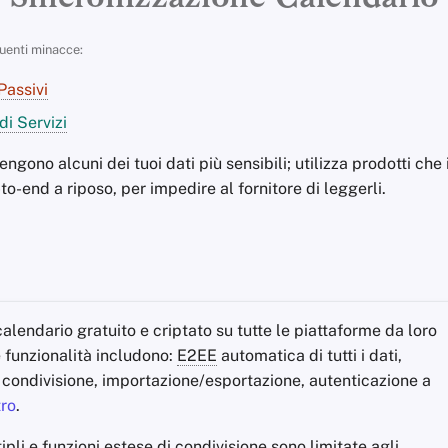
uenti minacce:
Passivi
di Servizi
ngono alcuni dei tuoi dati più sensibili; utilizza prodotti ch
to-end a riposo, per impedire al fornitore di leggerli.
alendario gratuito e criptato su tutte le piattaforme da loro
 funzionalità includono:
E2EE
automatica di tutti i dati,
i condivisione, importazione/esportazione, autenticazione a
tro
.
pli e funzioni estese di condivisione sono limitate agli