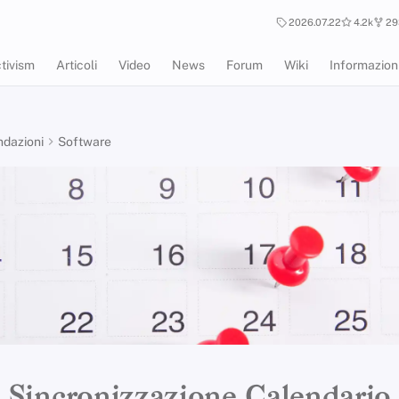
2026.07.22
4.2k
29
tivism
Articoli
Video
News
Forum
Wiki
Informazion
dazioni
Software
Sincronizzazione Calendario