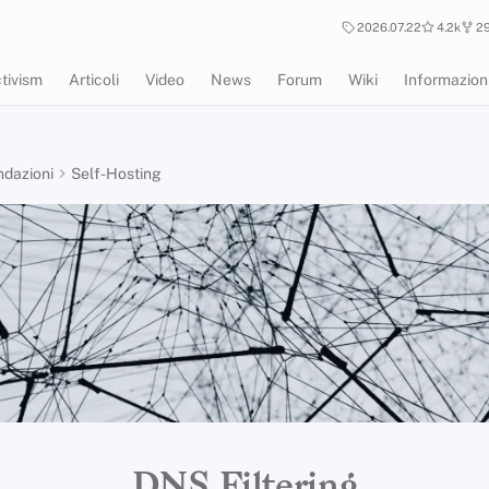
2026.07.22
4.2k
29
tivism
Articoli
Video
News
Forum
Wiki
Informazion
dazioni
Self-Hosting
DNS Filtering