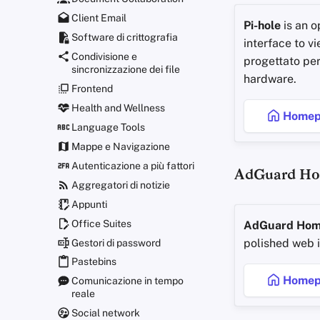
Client Email
Pi-hole
is an 
Software di crittografia
interface to v
Condivisione e
progettato per
sincronizzazione dei file
hardware.
Frontend
Health and Wellness
Homep
Language Tools
Mappe e Navigazione
Autenticazione a più fattori
AdGuard H
Aggregatori di notizie
Appunti
Office Suites
AdGuard Ho
polished web 
Gestori di password
Pastebins
Homep
Comunicazione in tempo
reale
Social network