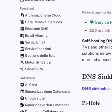
Fornitori
Protects against the 
Archiviazione su Cloud
Data Removal Services
Service P
Risolutori DNS
Surveilla
Email Aliasing
Self-hosting
D
Servizi Email
TVs and other Io
Servizi finanziari
solutions below 
Gestione delle foto
more advanced c
Motori di ricerca
Servizi VPN
DNS
Sink
Software
AI Chat
DNS
sinkholes
Sincronizzazione Calendario
Criptovalute
Pi-Hole
Rimozione di dati e metadati
Document Collaboration