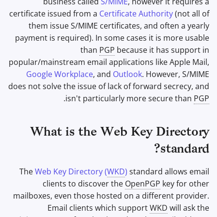
business called
S/MIME
, however it requires a
Office Suites
certificate issued from a
Certificate Authority
(not all of
them issue S/MIME certificates, and often a yearly
מנהלי סיסמאות
payment is required). In some cases it is more usable
than
PGP
because it has support in
Pastebins
popular/mainstream email applications like Apple Mail,
Google Workplace
, and
Outlook
. However, S/MIME
תקשורת בזמן אמת
does not solve the issue of lack of forward secrecy, and
.
isn't particularly more secure than
PGP
Social Networks
What is the Web Key Directory
standard?
The
Web Key Directory (
WKD
)
standard allows email
clients to discover the
OpenPGP
key for other
mailboxes, even those hosted on a different provider.
Email clients which support
WKD
will ask the