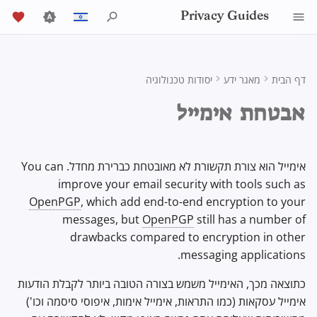
Privacy Guides
י
English
ש
Español
דף הבית
מאגר ידע
יסודות טכנולוגיה
אודות Privacy Guides
כלי פרטיות
Activist Toolbox
סקירה כללית של DNS
Android Overview
דפדפן Tor
AI Chat
מדריך כתיבה
Android
אחסון בענן
Job Openings
DNS Filtering
General Criteria
Check Your Laws
Mobile Phones
Group Policy Settings
Alternative Networks
ta Protection Authorities
סקירת הצפנת אימייל
ל
Français
אבטחת אימייל
ה
עִברִית
Donate
Self-Hosting
iOS Overview
Legal Resources
סקירה כללית של Tor
Contributors
מדריכים טכניים
סנכרון לוח שנה
Security Keys
תקינות המכשיר
Email Servers
דפדפנים שולחניים
Choose Your Tools
שולחן עבודה/מחשב אישי
Data Removal Services
nation Acceptance Policy
What is the Web Key Directory
standard?
ק
Italiano
חברי הצוות
גלישה באינטרנט
Linux Overview
Private Payments
ספקי DNS
שירותים מקוונים
קושחת הנתב
Executive Policy
File Management
דפדפני אינטרנט לנייד
מטבעות קריפטוגרפיים
Expand Your Perspective
אימייל הוא צורת תקשורת לא מאובטחת כברירת מחדל. You can
ל
Nederlands
אילו לקוחות אימייל תומכים ב -
improve your email security with tools such as
ספקים
Policies
macOS Overview
סוגי רשתות תקשורת
קוד התנהגות
Privacy Policy
Email Aliasing
Data and Metadata
Browser Extensions
Support The Community
י
E2EE
?
OpenPGP
, which add end-to-end encryption to your
中文 (繁體)
Redaction
messages, but
OpenPGP
still has a number of
ד
中文 (繁體，台灣)
תוכנה
קהילה
סקירה כללית של Qubes
שירותי אימייל
Build Alliances
Traffic Statistics
Notices and Disclaimers
כיצד אוכל להגן על המפתחות
drawbacks compared to encryption in other
כ
cument Collaboration
הפרטיים שלי?
Русский
messaging applications.
חומרה
תרומה
Windows
שירותים פיננסיים
Make It Accessible
ד
כתוצאה מכך, האימייל משמש בצורה הטובה ביותר לקבלת הודעות
לקוחות אימייל
סקירה כללית של מטא נתונים בדוא"ל
אימייל עסקאות (כמו התראות, אימייל אימות, איפוסי סיסמה וכו')
י
מערכות הפעלה
Uphold Integrity
Photo Management