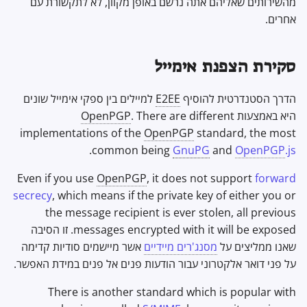
מהשירותים שאליהם אתה נרשם באופן מקוון, לא לתקשורת עם
תוכנת הצפנה
מי יכול לצפות במטא נתונים של
ל
אחרים.
מתקדם
דוא"ל?
מנועי חיפוש
Stay Persistent
ה
שיתוף וסנכרון קבצים
למה מטא נתונים לא יכולים להיות
שירותי VPN
Take Action!
ת
סקירת הצפנת אימייל
E2EE
?
חזיתות
ח
הדרך הסטנדרטית להוסיף
E2EE
למיילים בין ספקי אימייל שונים
Health and Wellness
י
היא באמצעות
. There are different
OpenPGP
implementations of the
OpenPGP
standard, the most
ל
Language Tools
.
common being
GnuPG
and
OpenPGP
.js
ל
Maps and Navigation
Even if you use
OpenPGP
, it does not support
forward
ח
secrecy
, which means if the private key of either you or
Multifactor
פ
the message recipient is ever stolen, all previous
Authentication
messages encrypted with it will be exposed. זו הסיבה
ש
שאנו ממליצים על
מסנג'רים מיידיים
אשר מיישמים סודיות קדימה
צוברי חדשות
על פני דואר אלקטרוני עבור הודעות פנים אל פנים במידת האפשר.
פנקס רשימות
There is another standard which is popular with