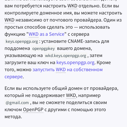
вам потребуется настроить
WKD
отдельно. Если вы
контролируете доменное имя, вы можете настроить
WKD
независимо от почтового провайдера. Один из
простых способов сделать это — использовать
функцию "
WKD
as a Service
" с сервера
: установите CNAME-запись для
keys.openpgp.org
поддомена
вашего домена,
openpgpkey
указывающую на
, затем
wkd.keys.openpgp.org
загрузите ваш ключ на
keys.openpgp.org
. Кроме
того, можно
запустить
WKD
на собственном
сервере
.
Если вы используете общий домен от провайдера,
который не поддерживает
WKD
, например
, вы не сможете поделиться своим
@gmail.com
ключом
OpenPGP
с другими с помощью этого
метода.