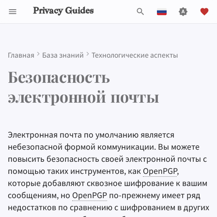
Privacy Guides
И
English
н
Español
Главная
База знаний
Технологические аспекты
Activist Toolbox
About Privacy Guides
Обзор DNS
Обзор Android
Инструменты для
Параметры групповой
Check Your Laws
Data Protection Authoriti
General Criteria
Job Openings
Руководство по
DNS Filtering
Tor Browser
Облачное хранилищ
AI Chat
Мобильные телефон
Android
Alternative Networks
Обзор шифрования
и
Français
Безопасность
конфиденциальности
политики
написанию
электронной почты
ц
עִברִית
Legal Resources
Пожертвовать
Обзор Tor
iOS Overview
Choose Your Tools
Donation Acceptance Pol
Участники
Email Servers
Браузеры для
Data Removal Service
Синхронизация
Security Keys
Персональный
Device Integrity
электронной почты
Self-Hosting
Технические
компьютеров
календаря
компьютер
и
Что такое стандарт Web Key
Italiano
руководства
Члены команды
Приватные платежи
Linux Overview
Expand Your Perspective
Executive Policy
Онлайн-сервисы
File Management
DNS-провайдеры
Directory?
а
Nederlands
Пользование
Мобильные браузер
Криптовалюта
Прошивки для роуте
Электронная почта по умолчанию является
Интернетом
Политика проекта
Типы
Обзор macOS
Support The Community
Privacy Policy
Кодекс поведения
Email Aliasing
л
Какие почтовые клиенты
中文 (繁體)
небезопасной формой коммуникации. Вы можете
коммуникационных
Browser Extensions
Data and Metadata
поддерживают
E2EE
?
и
中文 (繁體，台灣)
повысить безопасность своей электронной почты с
Провайдеры
сетей
Redaction
Сообщество
Обзор Qubes
Build Alliances
Notices and Disclaimers
Traffic Statistics
Электронная почта
помощью таких инструментов, как
OpenPGP
,
з
Как я могу защитить свои
Русский
которые добавляют сквозное шифрование к вашим
Программное
Document Collaborat
Сделать вклад
Windows
Make It Accessible
Финансовые услуги
приватные ключи?
а
сообщениям, но
OpenPGP
по-прежнему имеет ряд
обеспечение
недостатков по сравнению с шифрованием в других
ц
Почтовые клиенты
Uphold Integrity
Photo Management
Обзор метаданных