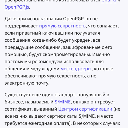
OpenPGP
.js
.
Заметки
Даже при использовании
OpenPGP
, он не
поддерживает
прямую секретность
, что означает,
Офисные пакеты
если приватный ключ ваш или получателя
сообщения когда-либо будет украден, все
Менеджеры паролей
предыдущие сообщения, зашифрованные с его
помощью, будут скомпрометированы. Именно
Pastebins
поэтому мы рекомендуем использовать для
общения между людьми
мессенджеры
, которые
Мессенджеры
обеспечивают прямую секретность, а не
электронную почту.
Social Networks
Существует ещё один стандарт, популярный в
бизнесе, называемый
S/MIME
, однако он требует
сертификат, выданный
Центром сертификации
(не
все из них выдают сертификаты S/MIME, и часто
требуется ежегодная оплата). В некоторых случаях