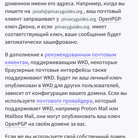
доменном имени его адреса. Например, когда вы
пишете на
, ваш почтовый
jonah@privacyguides.org
клиент запрашивает у
OpenPGP
-
privacyguides.org
ключ Джона, и если
имеет
privacyguides.org
соответствующий ключ, ваше сообщение будет
автоматически зашифровано.
В дополнение к
рекомендованным почтовым
клиентам
, поддерживающим
WKD
, некоторые
браузерные почтовые интерфейсы также
поддерживают
WKD
. Будет ли
ваш личный
ключ
опубликован в
WKD
для других пользователей,
зависит от конфигурации вашего домена. Если вы
используете
почтового провайдера
, который
поддерживает
WKD
, например Proton Mail или
Mailbox Mail, они могут опубликовать ваш ключ
OpenPGP
на своём домене за вас.
Если же вы используете свой собственный домен,