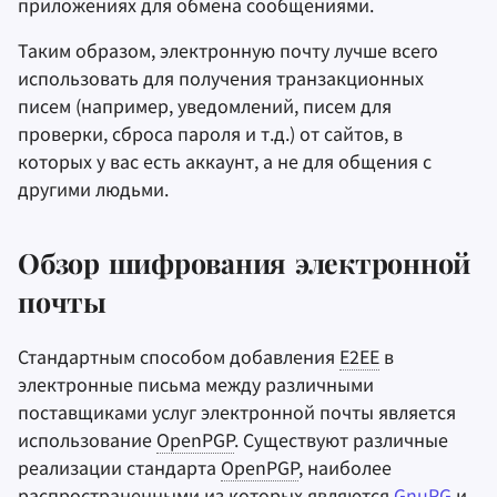
приложениях для обмена сообщениями.
Оборудование
электронной почты
и
Инструменты для
Stay Persistent
Поисковые системы
Таким образом, электронную почту лучше всего
я
Операционные
шифрования
Кто может просматривать
использовать для получения транзакционных
системы
метаданные электронной
Take Action!
VPN сервисы
п
писем (например, уведомлений, писем для
Синхронизация и
почты?
проверки, сброса пароля и т.д.) от сайтов, в
о
Дополнительно
обмен файлами
которых у вас есть аккаунт, а не для общения с
Почему метаданные не
и
другими людьми.
Фронтенды
могут быть
E2EE
?
с
Health and Wellness
к
Обзор шифрования электронной
а
Language Tools
почты
Стандартным способом добавления
E2EE
в
Maps and Navigation
электронные письма между различными
поставщиками услуг электронной почты является
Многофакторная
использование
OpenPGP
. Существуют различные
аутентификация
реализации стандарта
OpenPGP
, наиболее
Агрегаторы новосте
распространенными из которых являются
GnuPG
и