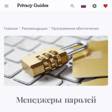
Privacy Guides
И
English
н
Español
Главная
Рекомендации
Программное обеспечение
Activist Toolbox
About Privacy Guides
Почему приватность
DNS Filtering
Tor Browser
Облачное хранилище
Мобильные телефоны
Android
Alternative Networks
Alternative Distributions
Check Your Laws
Data Protection Authoriti
General Criteria
Job Openings
Руководство по
Знакомство с парол
Обзор DNS
Обзор Android
Облачные сервисы
и
Français
имеет значение
написанию
ц
עִברִית
Legal Resources
Пожертвовать
Email Servers
Браузеры для
Data Removal Services
Security Keys
Персональный
Device Integrity
Базовые приложения
Choose Your Tools
Donation Acceptance Pol
Участники
Многофакторная
Обзор Tor
iOS Overview
Bitwarden
Моделирование угроз
компьютеров
компьютер
Технические
аутентификация
и
Italiano
руководства
Члены команды
File Management
DNS-провайдеры
Скачивание приложени
Expand Your Perspective
Executive Policy
Онлайн-сервисы
Приватные платежи
Linux Overview
Proton Pass
а
Nederlands
Распространённые
Мобильные браузеры
Прошивки для роутера
Выбор оборудовани
угрозы
Политика проекта
Email Aliasing
Support The Community
Privacy Policy
Кодекс поведения
Типы
Обзор macOS
л
1Password
中文 (繁體)
Browser Extensions
Безопасность
коммуникационных
и
中文 (繁體，台灣)
Распространенные
электронной почты
сетей
Сообщество
Электронная почта
Build Alliances
Notices and Disclaimers
Traffic Statistics
Обзор Qubes
Psono
заблуждения
з
Русский
Обзор VPN
Сделать вклад
Финансовые услуги
Make It Accessible
Windows
Критерии
а
Менеджеры паролей
Создание аккаунта
ц
Photo Management
Uphold Integrity
Минимальные требования