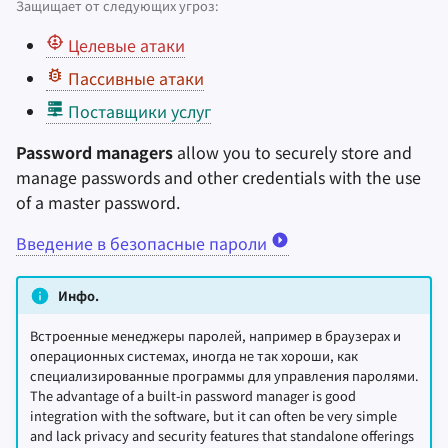
Удаление аккаунта
Защищает от следующих угроз:
к сервисам
и
Поисковые системы
Stay Persistent
Целевые атаки
я
Технологические
В лучшем случае
аспекты
Пассивные атаки
VPN сервисы
Take Action!
п
Локальные сервисы
Поставщики услуг
о
Продвинутые темы
Password managers
allow you to securely store and
KeePassXC
и
Операционные
manage passwords and other credentials with the use
с
системы
of a master password.
KeePassDX (Android)
к
Введение в безопасные пароли
KeePassium (iOS & macOS)
а
Инфо.
Gopass (
CLI
)
Встроенные менеджеры паролей, например в браузерах и
Критерии
операционных системах, иногда не так хороши, как
специализированные программы для управления паролями.
The advantage of a built-in password manager is good
integration with the software, but it can often be very simple
and lack privacy and security features that standalone offerings