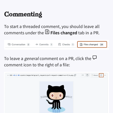
Заметки
Commenting
Офисные пакеты
To start a threaded comment, you should leave all
comments under the
Files changed
tab in a PR.
Менеджеры паролей
Pastebins
To leave a
general
comment on a PR, click the
Мессенджеры
comment icon to the right of a file:
Social Networks