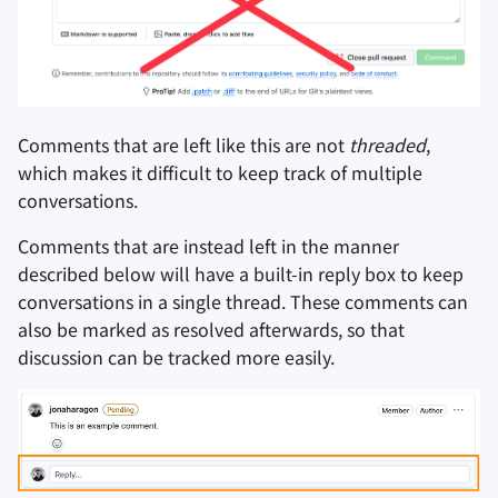
Оборудование
Удаление аккаунта
и
Инструменты для
Stay Persistent
Поисковые системы
я
Технологические
Операционные
шифрования
аспекты
системы
Take Action!
VPN сервисы
п
Синхронизация и
о
Продвинутые темы
Дополнительно
обмен файлами
Comments that are left like this are not
threaded
,
which makes it difficult to keep track of multiple
и
Операционные
Фронтенды
conversations.
с
системы
Comments that are instead left in the manner
Health and Wellness
к
described below will have a built-in reply box to keep
а
conversations in a single thread. These comments can
Language Tools
also be marked as resolved afterwards, so that
discussion can be tracked more easily.
Maps and Navigation
Многофакторная
аутентификация
Агрегаторы новосте