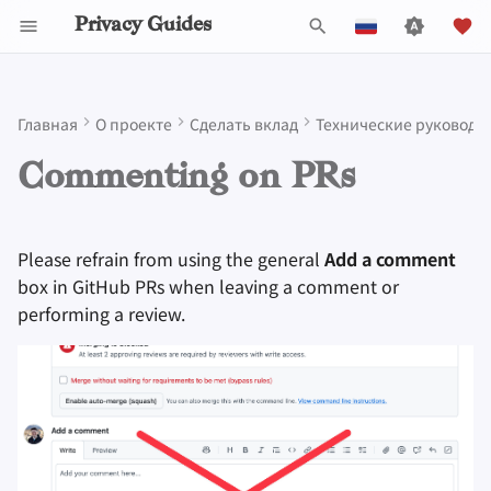
Privacy Guides
И
English
н
Español
Главная
О проекте
Сделать вклад
Технические руководс
Activist Toolbox
General Criteria
Job Openings
Writing Style
Почему приватность
Инструменты для
Check Your Laws
Data Protection Authoriti
Знакомство с парол
Обзор DNS
Обзор Android
DNS Filtering
Tor Browser
Облачное хранилищ
AI Chat
Мобильные телефон
Android
Alternative Networks
Commenting
и
Français
Commenting on PRs
имеет значение
конфиденциальности
ц
עִברִית
Legal Resources
Donation Acceptance Policy
Участники
Admonitions
Choose Your Tools
Многофакторная
Обзор Tor
iOS Overview
Email Servers
Браузеры для
Data Removal Service
Синхронизация
Security Keys
Персональный
Device Integrity
Reviewing
Self-Hosting
Моделирование угроз
аутентификация
компьютеров
календаря
компьютер
и
Italiano
Executive Policy
Онлайн-сервисы
Branding Guidelines
Expand Your Perspective
Приватные платежи
Linux Overview
File Management
DNS-провайдеры
Please refrain from using the general
Add a comment
а
Nederlands
Пользование
Распространённые
Выбор оборудовани
Мобильные браузер
Криптовалюта
Прошивки для роуте
box in GitHub PRs when leaving a comment or
Интернетом
угрозы
Privacy Policy
Кодекс поведения
Локализация
Support The Community
Типы
Обзор macOS
Email Aliasing
л
performing a review.
中文 (繁體)
Безопасность
коммуникационных
Browser Extensions
Data and Metadata
и
中文 (繁體，台灣)
Провайдеры
Распространенные
электронной почты
сетей
Redaction
Notices and Disclaimers
Traffic Statistics
Build Alliances
Обзор Qubes
Электронная почта
заблуждения
з
Русский
Программное
Обзор VPN
Document Collaborat
Make It Accessible
Windows
Финансовые услуги
а
обеспечение
Создание аккаунта
ц
Почтовые клиенты
Uphold Integrity
Photo Management