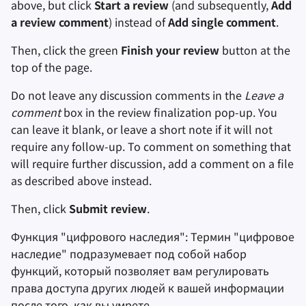
above, but click
Start a review
(and subsequently,
Add
a review comment
) instead of
Add single comment
.
Then, click the green
Finish your review
button at the
top of the page.
Do not leave any discussion comments in the
Leave a
comment
box in the review finalization pop-up. You
can leave it blank, or leave a short note if it will not
require any follow-up. To comment on something that
will require further discussion, add a comment on a file
as described above instead.
Then, click
Submit review
.
Функция "цифрового наследия": Термин "цифровое
наследие" подразумевает под собой набор
функций, который позволяет вам регулировать
права доступа других людей к вашей информации
после того, как вы умрете