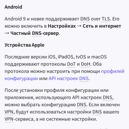
Android
Android 9 и новее поддерживает
DNS
over
TLS
. Его
можно включить в
Настройках
→
Сеть и интернет
→
Частный
DNS
-сервер
.
Устройства Apple
Последние версии iOS, iPadOS, tvOS и macOS
поддерживают протоколы
DoT
и
DoH
. Оба
протокола можно настроить при помощи
профилей
конфигурации
или
API настроек
DNS
.
После установки профиля конфигурации или
приложения, использующего API настроек
DNS
,
можно выбрать конфигурацию
DNS
. Если включен
VPN
, будут использоваться настройки
DNS
вашего
VPN
-сервиса, а не системные настройки.