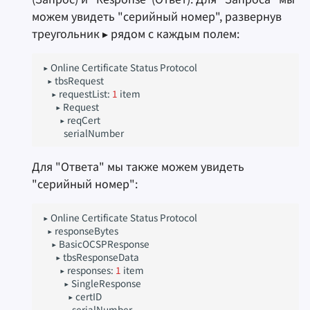
можем увидеть "серийный номер", развернув
треугольник ▸ рядом с каждым полем:
▸
Online
Certificate
Status
▸
▸
requestList:
1
▸
▸
Для "Ответа" мы также можем увидеть
"серийный номер":
▸
Online
Certificate
Status
▸
▸
▸
▸
responses:
1
▸
▸