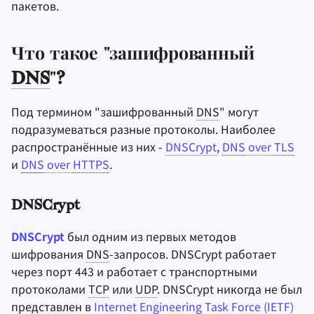
пакетов.
Что такое "зашифрованный
DNS
"?
Под термином "зашифрованный
DNS
" могут
подразумеваться разные протоколы. Наиболее
распространённые из них -
DNSCrypt
,
DNS
over
TLS
и
DNS
over
HTTPS
.
DNSCrypt
DNSCrypt
был одним из первых методов
шифрования
DNS
-запросов. DNSCrypt работает
через порт 443 и работает с транспортными
протоколами
TCP
или
UDP
. DNSCrypt никогда не был
представлен в
Internet Engineering Task Force (IETF)