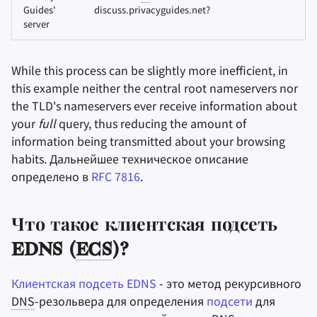
Guides'
discuss.privacyguides.net?
server
While this process can be slightly more inefficient, in
this example neither the central root nameservers nor
the TLD's nameservers ever receive information about
your
full
query, thus reducing the amount of
information being transmitted about your browsing
habits. Дальнейшее техническое описание
определено в
RFC 7816
.
Что такое клиентская подсеть
EDNS (
ECS
)?
Клиентская подсеть EDNS
- это метод рекурсивного
DNS
-резольвера для определения
подсети
для