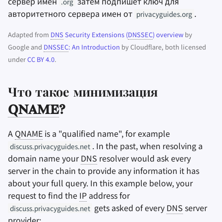
сервер имен
затем подпишет ключ для
.org
авторитетного сервера имен от
.
privacyguides.org
Adapted from
DNS
Security Extensions (
DNSSEC
) overview
by
Google and
DNSSEC
: An Introduction
by Cloudflare, both licensed
under
CC BY 4.0
.
Что такое минимизация
QNAME
?
A
QNAME
is a "qualified name", for example
. In the past, when resolving a
discuss.privacyguides.net
domain name your
DNS
resolver would ask every
server in the chain to provide any information it has
about your full query. In this example below, your
request to find the
IP
address for
gets asked of every
DNS
server
discuss.privacyguides.net
provider: