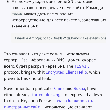
Мы можем увидеть значение
SNI
, которые
показывают посещаемые нами сайты. Команда
может дать вам значения
tshark
непосредственно для всех пакетов, содержащих
значение
SNI
:
tshark
-r
/tmp/pg.pcap
-Tfields
-Y
tls.handshake.extensions_
Это означает, что даже если мы используем
серверы "зашифрованных
DNS
", домен, скорее
всего, будет раскрыт через
SNI
. The
TLS
v1.3
protocol brings with it
Encrypted Client Hello
, which
prevents this kind of leak.
Governments, in particular
China
and
Russia
, have
either already
started blocking
it or expressed a desire
to do so. Недавно Россия
начала блокировать
иностранные сайты
, использующие стандарт