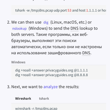
tshark
-w
/tmp/dns.pcap
udp
port
53
and
host
1
.1.1.1
or
host
We can then use
(Linux, macOS, etc.) or
dig
(Windows) to send the
DNS
lookup to
nslookup
both servers. Такие программы, как веб-
браузеры, выполняют эти поиски
автоматически, если только они не настроены
на использование зашифрованного
DNS
.
Windows
dig +noall +answer privacyguides.org @1.1.1.1

Next, we want to
analyze
the results:
Wireshark
tshark