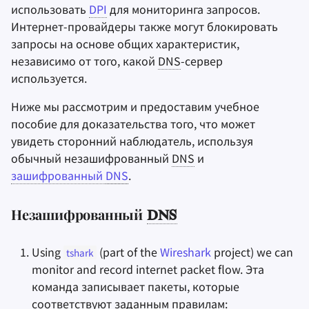
использовать
DPI
для мониторинга запросов.
(
SNI
)
Интернет-провайдеры также могут блокировать
Заметки
запросы на основе общих характеристик,
Протокол состояния
независимо от того, какой
DNS
-сервер
Офисные пакеты
сетевого сертификата
используется.
(
OCSP
)
Менеджеры паролей
Ниже мы рассмотрим и предоставим учебное
Следует ли мне использовать
пособие для доказательства того, что может
Pastebins
зашифрованный
DNS
?
увидеть сторонний наблюдатель, используя
обычный незашифрованный
DNS
и
Мессенджеры
Что такое
DNSSEC
?
зашифрованный
DNS
.
Social Networks
Что такое минимизация
QNAME
Незашифрованный
?
DNS
Что такое клиентская подсеть
Using
(part of the
Wireshark
project) we can
tshark
EDNS (
ECS
)?
monitor and record internet packet flow. Эта
команда записывает пакеты, которые
соответствуют заданным правилам: