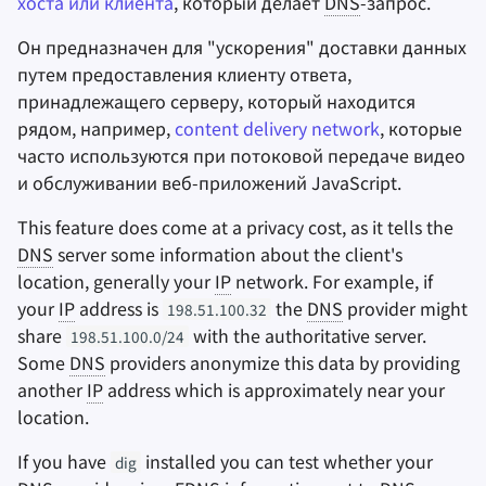
хоста или клиента
, который делает
DNS
-запрос.
Он предназначен для "ускорения" доставки данных
путем предоставления клиенту ответа,
принадлежащего серверу, который находится
рядом, например,
content delivery network
, которые
часто используются при потоковой передаче видео
и обслуживании веб-приложений JavaScript.
This feature does come at a privacy cost, as it tells the
DNS
server some information about the client's
location, generally your
IP
network. For example, if
your
IP
address is
the
DNS
provider might
198.51.100.32
share
with the authoritative server.
198.51.100.0/24
Some
DNS
providers anonymize this data by providing
another
IP
address which is approximately near your
location.
If you have
installed you can test whether your
dig