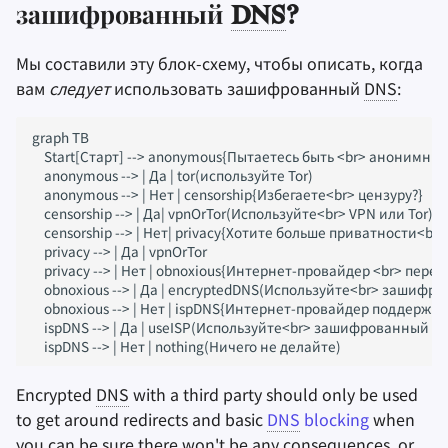
зашифрованный
DNS
?
Мы составили эту блок-схему, чтобы описать, когда
вам
следует
использовать зашифрованный
DNS
:
graph TB

    Start[Старт] --> anonymous{Пытаетесь быть <br> анонимны?}
    anonymous --> | Да | tor(используйте Tor)

    anonymous --> | Нет | censorship{Избегаете<br> цензуру?}

    censorship --> | Да| vpnOrTor(Используйте<br> VPN или Tor)

    censorship --> | Нет| privacy{Хотите больше приватности<br
    privacy --> | Да | vpnOrTor

    privacy --> | Нет | obnoxious{Интернет-провайдер <br> пере
    obnoxious --> | Да | encryptedDNS(Используйте<br> зашифр
    obnoxious --> | Нет | ispDNS{Интернет-провайдер поддерж
    ispDNS --> | Да | useISP(Используйте<br> зашифрованный 
    ispDNS --> | Нет | nothing(Ничего не делайте)
Encrypted
DNS
with a third party should only be used
to get around redirects and basic
DNS
blocking
when
you can be sure there won't be any consequences, or