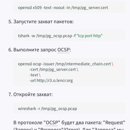
openssl
x509
-text
-noout
-in
Запустите захват пакетов:
tshark
-w
/tmp/pg_ocsp.pcap
-f
"tcp port http"
Выполните запрос
OCSP
:
openssl
ocsp
-issuer
/tmp/intermediate_chain.cert
\
-cert
/tmp/pg_server.cert
\
-text
\
-url
Откройте захват:
wireshark
-r
В протоколе "
OCSP
" будет два пакета: "Request"
(Запрос) и "Response"(Ответ). Для "Запроса" мы