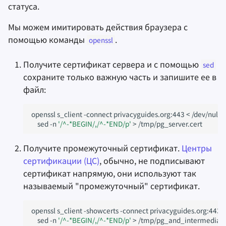
статуса.
Мы можем имитировать действия браузера с
помощью команды
.
openssl
Получите сертификат сервера и с помощью
sed
сохраните только важную часть и запишите ее в
файл:
openssl
s_client
-connect
privacyguides.org:443
<
/dev/null
2
sed
-n
'/^-*BEGIN/,/^-*END/p'
>
Получите промежуточный сертификат.
Центры
сертификации (ЦС)
, обычно, не подписывают
сертификат напрямую, они используют так
называемый "промежуточный" сертификат.
openssl
s_client
-showcerts
-connect
privacyguides.org:443
sed
-n
'/^-*BEGIN/,/^-*END/p'
>