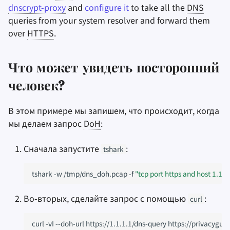
dnscrypt-proxy
and
configure it
to take all the
DNS
queries from your system resolver and forward them
over
HTTPS
.
Что может увидеть посторонний
человек?
В этом примере мы запишем, что происходит, когда
мы делаем запрос
DoH
:
Сначала запустите
:
tshark
tshark
-w
/tmp/dns_doh.pcap
-f
"tcp port https and host 1.1.1
Во-вторых, сделайте запрос с помощью
:
curl
curl
-vI
--doh-url
https://1.1.1.1/dns-query