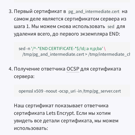
Первый сертификат в
на
pg_and_intermediate.cert
самом деле является сертификатом сервера из
шага 1. Мы можем снова использовать
для
sed
удаления всего, до первого экземпляра END:
sed
-n
'/^-*END CERTIFICATE-*$/!d;:a n;p;ba'
\
/tmp/pg_and_intermediate.cert
>
Получение ответчика
OCSP
для сертификата
сервера:
openssl
x509
-noout
-ocsp_uri
-in
Наш сертификат показывает ответчика
сертификата Lets Encrypt. Если мы хотим
увидеть все детали сертификата, мы можем
использовать: