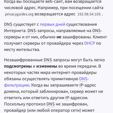
Когда вы посещаете веб-сайт, вам возвращается
Оборудование
Нативная поддержка в
и
числовой адрес. Например, при посещении сайта
Инструменты для
Stay Persistent
Поисковые системы
операционных системах
я
Операционные
возвращается адрес
шифрования
.
privacyguides.org
192.98.54.105
системы
Take Action!
VPN сервисы
Android
п
DNS
существует с
первых дней
существования
Синхронизация и
Интернета.
DNS
-запросы, направляемые на
DNS
-
о
Дополнительно
обмен файлами
Устройства Apple
серверы и от них, обычно
не
зашифрованы. Клиент
и
получает серверы от провайдера через
DHCP
по
Фронтенды
Linux
месту жительства.
с
Health and Wellness
Что может увидеть
к
Незашифрованные
DNS
запросы могут быть легко
посторонний человек?
подсмотрены
и
изменены
во время передачи. В
а
Language Tools
некоторых частях мира интернет-провайдеры
Почему мне
не следует
обязаны осуществлять примитивную
DNS
-
Maps and Navigation
использовать
фильтрацию
. Когда вы запрашиваете
IP
-адрес
зашифрованный
DNS
?
домена, который заблокирован, сервер может не
Многофакторная
ответить или ответить другим
IP
-адресом.
аутентификация
IP
-адрес
Поскольку протокол
DNS
не зашифрован,
провайдер (или любой оператор сети) может
Агрегаторы новосте
Индикация имени сервера