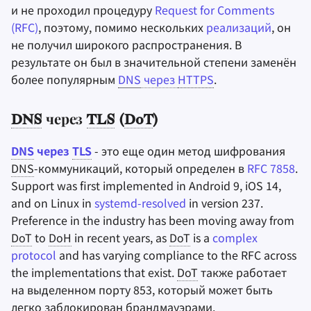
и не проходил процедуру
Request for Comments
(RFC)
, поэтому, помимо нескольких
реализаций
, он
не получил широкого распространения. В
результате он был в значительной степени заменён
более популярным
DNS
через
HTTPS
.
DNS
через
TLS
(
DoT
)
DNS
через
TLS
- это еще один метод шифрования
DNS
-коммуникаций, который определен в
RFC 7858
.
Support was first implemented in Android 9, iOS 14,
and on Linux in
systemd-resolved
in version 237.
Preference in the industry has been moving away from
DoT
to
DoH
in recent years, as
DoT
is a
complex
protocol
and has varying compliance to the RFC across
the implementations that exist.
DoT
также работает
на выделенном порту 853, который может быть
легко заблокирован брандмауэрами.