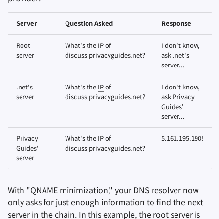
Server
Question Asked
Response
Root
What's the
IP
of
I don't know,
server
discuss.privacyguides.net?
ask .net's
server...
.net's
What's the
IP
of
I don't know,
server
discuss.privacyguides.net?
ask Privacy
Guides'
server...
Privacy
What's the
IP
of
5.161.195.190!
Guides'
discuss.privacyguides.net?
server
With "
QNAME
minimization," your
DNS
resolver now
only asks for just enough information to find the next
server in the chain. In this example, the root server is