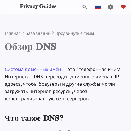
Privacy Guides
И
English
н
Español
Главная
База знаний
Продвинутые темы
Activist Toolbox
About Privacy Guides
Знакомство с паролями
Обзор Android
Инструменты для
Параметры групповой
Check Your Laws
Data Protection Authoriti
General Criteria
Job Openings
Руководство по
DNS Filtering
Tor Browser
Облачное хранилищ
AI Chat
Мобильные телефон
Android
Alternative Networks
Что такое
DNS
?
и
Français
Обзор DNS
конфиденциальности
политики
написанию
ц
עִברִית
Legal Resources
Пожертвовать
Многофакторная
iOS Overview
Choose Your Tools
Donation Acceptance Pol
Участники
Email Servers
Браузеры для
Data Removal Service
Синхронизация
Security Keys
Персональный
Device Integrity
Незашифрованный
DNS
Self-Hosting
аутентификация
Технические
компьютеров
календаря
компьютер
и
Italiano
руководства
Члены команды
Linux Overview
Expand Your Perspective
Executive Policy
Онлайн-сервисы
File Management
DNS-провайдеры
Система доменных имён
— это "телефонная книга
Что такое "зашифрованный
а
Nederlands
Пользование
Выбор оборудования
Мобильные браузер
Криптовалюта
Прошивки для роуте
DNS
Интернета".
"?
DNS
переводит доменные имена в
IP
Интернетом
Политика проекта
Обзор macOS
Support The Community
Privacy Policy
Кодекс поведения
Email Aliasing
л
адреса, чтобы браузеры и другие службы могли
中文 (繁體)
Безопасность
Browser Extensions
Data and Metadata
DNSCrypt
загружать интернет-ресурсы, через
и
中文 (繁體，台灣)
Провайдеры
электронной почты
Redaction
Сообщество
Обзор Qubes
Build Alliances
Notices and Disclaimers
Traffic Statistics
Электронная почта
децентрализованную сеть серверов.
з
Русский
DNS
через
TLS
(
DoT
)
Программное
Обзор VPN
Document Collaborat
Сделать вклад
Windows
Make It Accessible
Финансовые услуги
а
обеспечение
Что такое
DNS
?
DNS
через
HTTPS
(
DoH
)
ц
Почтовые клиенты
Uphold Integrity
Photo Management