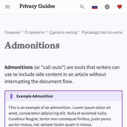
Privacy Guides
И
English
н
Español
Главная
О проекте
Сделать вклад
Руководство по напис
Activist Toolbox
General Criteria
Job Openings
Uploading Images
Почему приватность
Инструменты для
Check Your Laws
Data Protection Authoriti
Знакомство с парол
Обзор DNS
Обзор Android
DNS Filtering
Tor Browser
Облачное хранилищ
AI Chat
Мобильные телефон
Android
Alternative Networks
Formatting
и
Français
Admonitions
имеет значение
конфиденциальности
ц
עִברִית
Legal Resources
Donation Acceptance Policy
Участники
Рекомендации по
Choose Your Tools
Многофакторная
Обзор Tor
iOS Overview
Email Servers
Браузеры для
Data Removal Service
Синхронизация
Security Keys
Персональный
Device Integrity
Regular types
Self-Hosting
использованию Git
Моделирование угроз
аутентификация
компьютеров
календаря
компьютер
и
Italiano
Executive Policy
Онлайн-сервисы
Expand Your Perspective
Приватные платежи
Linux Overview
File Management
DNS-провайдеры
Admonitions
(or "call-outs") are tools that writers can
note
а
Nederlands
Пользование
Commit Messages
Распространённые
Выбор оборудовани
Мобильные браузер
Криптовалюта
Прошивки для роуте
use to include side content in an article without
Интернетом
угрозы
Privacy Policy
Кодекс поведения
Support The Community
Типы
Обзор macOS
Email Aliasing
л
interrupting the document flow.
中文 (繁體)
abstract
Commenting on PRs
Безопасность
коммуникационных
Browser Extensions
Data and Metadata
и
中文 (繁體，台灣)
Провайдеры
Распространенные
электронной почты
сетей
Redaction
Notices and Disclaimers
Traffic Statistics
Build Alliances
Обзор Qubes
Электронная почта
info
Example Admonition
заблуждения
з
Русский
Программное
Обзор VPN
Document Collaborat
Make It Accessible
Windows
Финансовые услуги
This is an example of an admonition. Lorem ipsum dolor sit
tip
а
amet, consectetur adipiscing elit. Nulla et euismod nulla.
обеспечение
Создание аккаунта
Curabitur feugiat, tortor non consequat finibus, justo purus
ц
Почтовые клиенты
Uphold Integrity
Photo Management
success
auctor massa, nec semper lorem quam in massa.