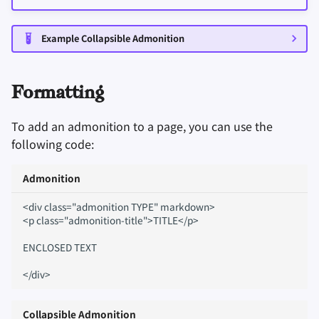
Оборудование
Удаление аккаунта
и
Инструменты для
Stay Persistent
Поисковые системы
question
я
Технологические
Операционные
шифрования
Example Collapsible Admonition
аспекты
системы
Take Action!
VPN сервисы
warning
п
Синхронизация и
о
Продвинутые темы
Дополнительно
обмен файлами
Formatting
failure
и
Операционные
Фронтенды
To add an admonition to a page, you can use the
danger
с
системы
following code:
Health and Wellness
к
bug
Admonition
а
Language Tools
example
<div class="admonition TYPE" markdown>

<p class="admonition-title">TITLE</p>

Maps and Navigation
quote
ENCLOSED TEXT

Многофакторная
Special Types
аутентификация
recommendation
Collapsible Admonition
Агрегаторы новосте