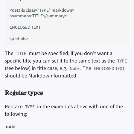
downloads
<details class="TYPE" markdown>

Заметки
<summary>TITLE</summary>

Old Format
ENCLOSED TEXT

Офисные пакеты
Менеджеры паролей
The
must be specified; if you don't want a
TITLE
Pastebins
specific title you can set it to the same text as the
TYPE
(see below) in title case, e.g.
. The
Note
ENCLOSED TEXT
Мессенджеры
should be Markdown formatted.
Social Networks
Regular types
Replace
in the examples above with one of the
TYPE
following:
note