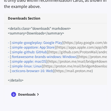
is only used within recommendation cards, as shown in
the example above.
Downloads Section
<details class="downloads" markdown>

<summary>Downloads</summary>

-
[
:simple-googleplay: Google Play
](
https://play.google.com/stor
-
[
:simple-appstore: App Store
](
https://apps.apple.com/app/id97
-
[
:simple-github: GitHub
](
https://github.com/ProtonMail/android
-
[
:fontawesome-brands-windows: Windows
](
https://proton.me/
-
[
:simple-apple: macOS
](
https://proton.me/mail/bridge#downlo
-
[
:simple-linux: Linux
](
https://proton.me/mail/bridge#download
-
[
:octicons-browser-16: Web
](
https://mail.proton.me
)

Downloads