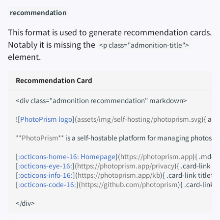
recommendation
This format is used to generate recommendation cards.
Notably it is missing the
<p class="admonition-title">
element.
Recommendation Card
<div class="admonition recommendation" markdown>

![
PhotoPrism logo
](
assets/img/self-hosting/photoprism.svg
){ alig
**PhotoPrism**
 is a self-hostable platform for managing photos. I
[
:octicons-home-16: Homepage
](
https://photoprism.app
){ .md-b
[
:octicons-eye-16:
](
https://photoprism.app/privacy
){ .card-link ti
[
:octicons-info-16:
](
https://photoprism.app/kb
){ .card-link title=
[
:octicons-code-16:
](
https://github.com/photoprism
){ .card-link 