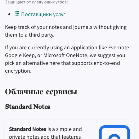
Удаление аккаунта
Защищает от следующих угроз:
и
Поисковые системы
Stay Persistent
Критерии
Поставщики услуг
я
Технологические
аспекты
VPN сервисы
Take Action!
Минимальные требования к
Keep track of your notes and journals without giving
п
сервисам
them to a third party.
о
Продвинутые темы
If you are currently using an application like Evernote,
В лучшем случае
и
Операционные
Google Keep, or Microsoft OneNote, we suggest you
с
системы
pick an alternative here that supports end-to-end
encryption.
к
а
Облачные сервисы
Standard Notes
Standard Notes
is a simple and
private notes app that features