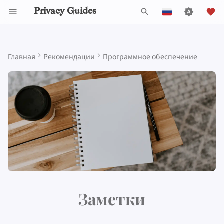
Privacy Guides
И
English
н
Español
Главная
Рекомендации
Программное обеспечение
Activist Toolbox
About Privacy Guides
Почему приватность
DNS Filtering
Tor Browser
Облачное хранилище
Мобильные телефоны
Android
Alternative Networks
Alternative Distributions
Check Your Laws
Data Protection Authoriti
General Criteria
Job Openings
Руководство по
Знакомство с парол
Обзор DNS
Обзор Android
Облачные сервисы
и
Français
имеет значение
написанию
ц
עִברִית
Legal Resources
Пожертвовать
Email Servers
Браузеры для
Data Removal Services
Security Keys
Персональный
Device Integrity
Базовые приложения
Choose Your Tools
Donation Acceptance Pol
Участники
Многофакторная
Обзор Tor
iOS Overview
Standard Notes
Моделирование угроз
компьютеров
компьютер
Технические
аутентификация
и
Italiano
руководства
Члены команды
File Management
DNS-провайдеры
Скачивание приложени
Expand Your Perspective
Executive Policy
Онлайн-сервисы
Приватные платежи
Linux Overview
Notesnook
а
Nederlands
Распространённые
Мобильные браузеры
Прошивки для роутера
Выбор оборудовани
угрозы
Политика проекта
Email Aliasing
Support The Community
Privacy Policy
Кодекс поведения
Типы
Обзор macOS
л
Joplin
中文 (繁體)
Browser Extensions
Безопасность
коммуникационных
и
中文 (繁體，台灣)
Распространенные
электронной почты
сетей
Сообщество
Электронная почта
Build Alliances
Notices and Disclaimers
Traffic Statistics
Обзор Qubes
Cryptee
заблуждения
з
Русский
Обзор VPN
Сделать вклад
Финансовые услуги
Make It Accessible
Windows
Локальные сервисы
а
Заметки
Создание аккаунта
ц
Photo Management
Uphold Integrity
Org-mode