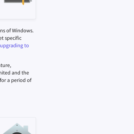
ons of Windows.
 specific
upgrading to
ture,
imited and the
for a period of