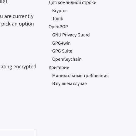
ия
Для командной строки
Kryptor
u are currently
Tomb
d pick an option
OpenPGP
GNU Privacy Guard
GPG4win
GPG
Suite
OpenKeychain
reating encrypted
Критерии
Минимальные требования
В лучшем случае