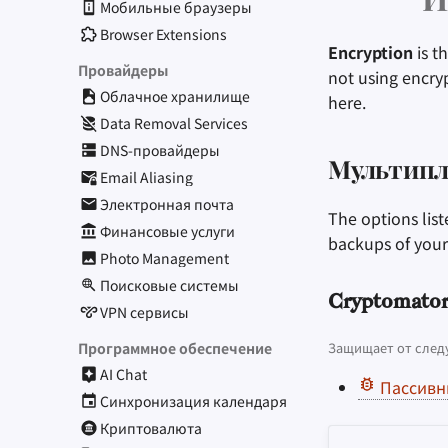
И
Мобильные браузеры
Browser Extensions
Encryption
is t
Провайдеры
not using encryp
Облачное хранилище
here.
Data Removal Services
DNS-провайдеры
Мультип
Email Aliasing
Электронная почта
The options list
Финансовые услуги
backups of your
Photo Management
Поисковые системы
Cryptomator
VPN сервисы
Программное обеспечение
Защищает от след
AI Chat
Пассивн
Синхронизация календаря
Криптовалюта