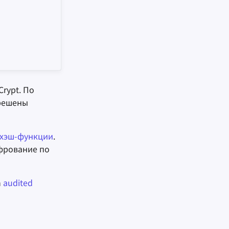
Crypt. По
 решены
хэш-функции
.
фрование по
n
audited