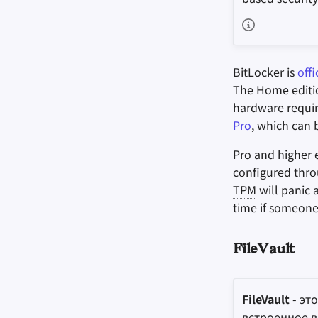
BitLocker is
off
The Home editi
hardware requi
Pro
, which can 
Pro and higher 
configured thr
TPM
will panic 
time if someone
FileVault
FileVault
- эт
встроенное в 