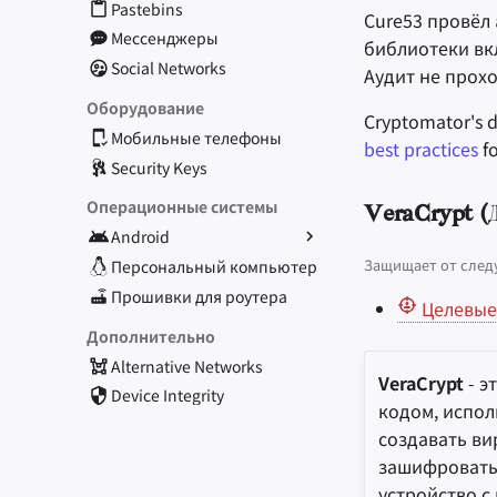
Pastebins
Cure53 провёл
Мессенджеры
библиотеки вк
Social Networks
Аудит не прох
Оборудование
Cryptomator's d
Мобильные телефоны
best practices
fo
Security Keys
Операционные системы
VeraCrypt (
Android
Защищает от след
Alternative Distributions
Персональный компьютер
Базовые приложения
Прошивки для роутера
Целевые
Скачивание приложений
Дополнительно
Alternative Networks
VeraCrypt
- э
Device Integrity
кодом, испол
создавать в
зашифровать 
устройство с