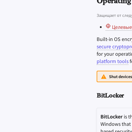
Operating
Защищает от след
Целевые
Built-in OS encr
secure cryptopr
for your operat
platform tools
f
Shut devices
BitLocker
BitLocker
is t
Windows that 
based security