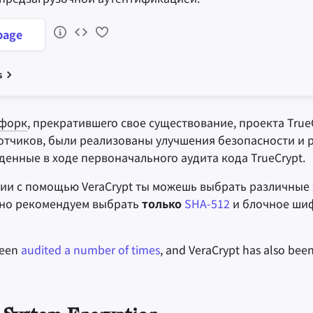
age
s
форк
, прекратившего свое существование, проекта True
отчиков, были реализованы улучшения безопасности и
енные в ходе первоначального аудита кода TrueCrypt.
и с помощью VeraCrypt ты можешь выбрать различные
но рекомендуем выбрать
только
SHA-512
и блочное ши
been
audited a number of times
, and VeraCrypt has also bee