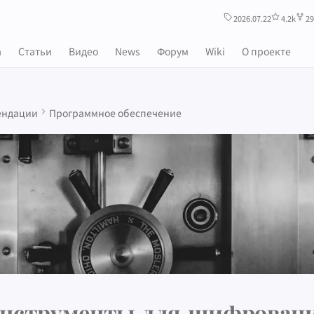
2026.07.22
4.2k
29
m
Статьи
Видео
News
Форум
Wiki
О проекте
ендации
Программное обеспечение