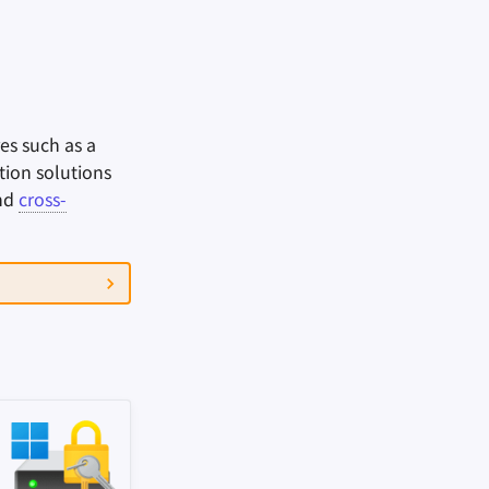
es such as a
tion solutions
end
cross-