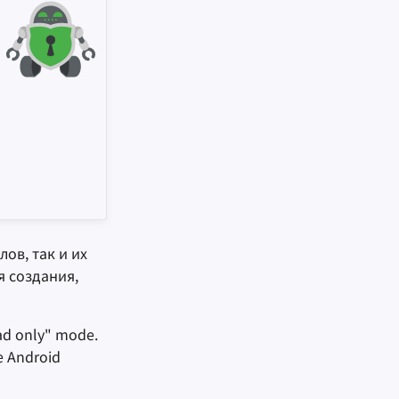
ов, так и их
я создания,
ead only" mode.
e Android