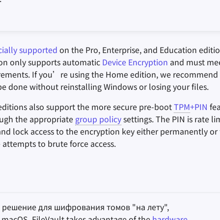
icially supported
on the Pro, Enterprise, and Education editi
on only supports automatic
Device Encryption
and must meet
rements. If you’re using the Home edition, we recommend
be done without reinstalling Windows or losing your files.
editions also support the more secure pre-boot
TPM
+PIN
fea
ough the appropriate
group policy
settings. The PIN is rate l
and lock access to the encryption key either permanently or 
 attempts to brute force access.
о решение для шифрования томов "на лету",
macOS. FileVault takes advantage of the
hardware