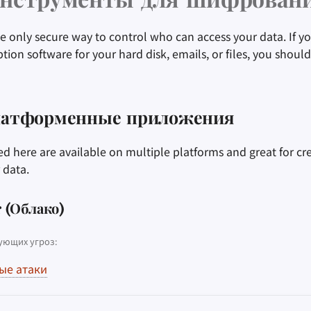
нструменты для шифрован
he only secure way to control who can access your data. If yo
tion software for your hard disk, emails, or files, you shoul
латформенные приложения
ed here are available on multiple platforms and great for c
 data.
 (Облако)
ующих угроз:
ые атаки