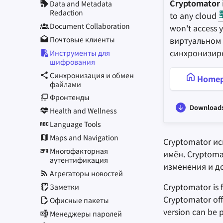
Cryptomator
Data and Metadata
Redaction
to any cloud
Document Collaboration
won't access 
Почтовые клиенты
виртуальном
синхронизир
Инструменты для
шифрования
Синхронизация и обмен
Homep
файлами
Фронтенды
Download
Health and Wellness
Language Tools
Maps and Navigation
Cryptomator и
Многофакторная
имён. Cryptoma
аутентификация
изменения и до
Агрегаторы новостей
Cryptomator is f
Заметки
Cryptomator of
Офисные пакеты
version can be
Менеджеры паролей