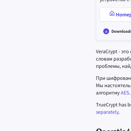
Homep
Download
VeraCrypt - это
словам разраб
проблемы, найд
При шифровани
Мы настоятель
алгоритму
AES
.
TrueCrypt has 
separately
.