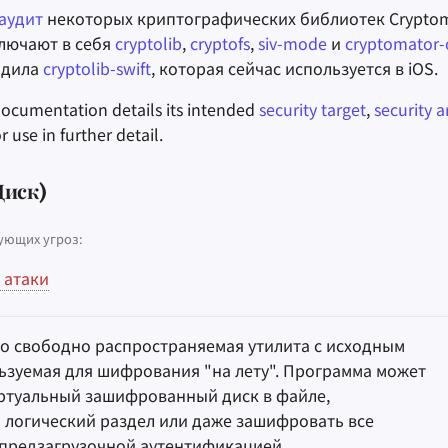
аудит
некоторых криптографических библиотек Cryptom
лючают в себя
cryptolib
,
cryptofs
,
siv-mode
и
cryptomator-
одила
cryptolib-swift
, которая сейчас используется в iOS.
ocumentation details its intended
security target
,
security a
r use in further detail.
Диск)
ующих угроз:
 атаки
то свободно распространяемая утилита с исходным
ьзуемая для шифрования "на лету". Программа может
иртуальный зашифрованный диск в файле,
логический раздел или даже зашифровать все
 предзагрузочной аутентификацией.