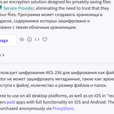
is an encryption solution designed for privately saving files
Service Provider
, eliminating the need to trust that they
your files. Программа может создавать хранилища в
 диске, содержимое которых зашифровано и
овано с твоим облачным хранилищем.
age
s
спользует шифрование AES-256 для шифрования как файл
tor не может зашифровать метаданные, такие как: врем
ступа к файлу, количество и размер файлов и папок.
ree to use on all desktop platforms, as well as on iOS in "r
fers
paid
apps with full functionality on iOS and Android. Th
 purchased anonymously via
ProxyStore
.