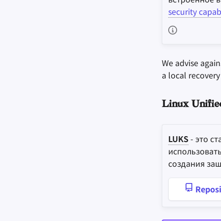
security capabi
We advise agains
a local recovery
Linux Unifie
LUKS
- это с
использовать
создания за
Reposi