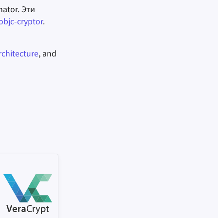
ator. Эти
objc-cryptor
.
rchitecture
, and