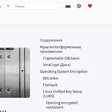
1
Инициализация поиска
English
Español
Français
Содержание
עִברִית
Мультиплатформенные
приложения
Italiano
Cryptomator (Облако)
Nederlands
VeraCrypt (Диск)
中文 (繁體)
Operating System Encryption
BitLocker
中文 (繁體，台灣)
FileVault
Русский
Linux Unified Key Setup
(
LUKS
)
Opening encrypted
containers