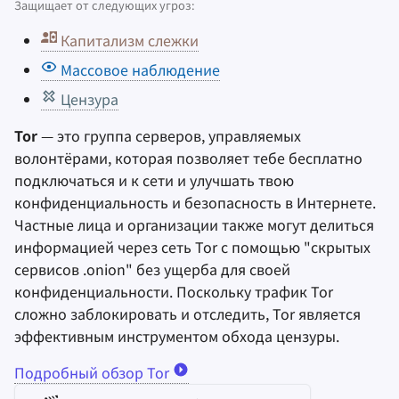
Удаление аккаунта
Защищает от следующих угроз:
и
Инструменты для
Поисковые системы
Stay Persistent
Капитализм слежки
я
Технологические
шифрования
аспекты
Массовое наблюдение
VPN сервисы
Take Action!
п
Синхронизация и
Цензура
о
Продвинутые темы
обмен файлами
Tor
— это группа серверов, управляемых
и
Операционные
Фронтенды
волонтёрами, которая позволяет тебе бесплатно
с
системы
подключаться и к сети и улучшать твою
Health and Wellness
конфиденциальность и безопасность в Интернете.
к
Частные лица и организации также могут делиться
а
Language Tools
информацией через сеть Tor с помощью "скрытых
сервисов .onion" без ущерба для своей
Maps and Navigation
конфиденциальности. Поскольку трафик Tor
сложно заблокировать и отследить, Tor является
Многофакторная
эффективным инструментом обхода цензуры.
аутентификация
Подробный обзор Tor
Агрегаторы новостей