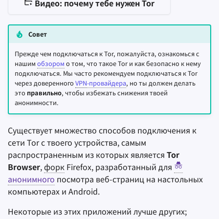
Видео: почему тебе нужен Tor
Заметки
Совет
Офисные пакеты
Прежде чем подключаться к Tor, пожалуйста, ознакомься с
нашим
обзором
о том, что такое Tor и как безопасно к нему
Менеджеры паролей
подключаться. Мы часто рекомендуем подключаться к Tor
через доверенного
VPN
-провайдера
, но ты должен делать
это
правильно
, чтобы избежать снижения твоей
Pastebins
анонимности.
Мессенджеры
Существует множество способов подключения к
сети Tor с твоего устройства, самым
Social Networks
распространенным из которых является
Tor
Browser
,
форк
Firefox, разработанный для
анонимного
посмотра веб-страниц на настольных
компьютерах и Android.
Некоторые из этих приложений лучше других;