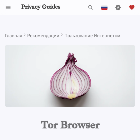
Privacy Guides
И
English
н
Español
Главная
Рекомендации
Пользование Интернетом
Activist Toolbox
About Privacy Guides
Почему приватность
DNS Filtering
Облачное хранилище
AI Chat
Мобильные телефоны
Android
Alternative Networks
Alternative Distributions
Check Your Laws
Data Protection Authoriti
General Criteria
Job Openings
Руководство по
Знакомство с парол
Обзор DNS
Обзор Android
Tor Browser
и
Français
имеет значение
написанию
ц
עִברִית
Legal Resources
Пожертвовать
Email Servers
Data Removal Services
Синхронизация
Security Keys
Персональный
Device Integrity
Базовые приложения
Choose Your Tools
Donation Acceptance Pol
Участники
Многофакторная
Обзор Tor
iOS Overview
Onion Browser (iOS)
Моделирование угроз
календаря
компьютер
Технические
аутентификация
и
Italiano
руководства
Члены команды
File Management
DNS-провайдеры
Скачивание приложени
Expand Your Perspective
Executive Policy
Онлайн-сервисы
Приватные платежи
Linux Overview
а
Nederlands
Распространённые
Криптовалюта
Прошивки для роутера
Выбор оборудовани
угрозы
Политика проекта
Email Aliasing
Support The Community
Privacy Policy
Кодекс поведения
Типы
Обзор macOS
л
中文 (繁體)
Data and Metadata
Безопасность
коммуникационных
и
中文 (繁體，台灣)
Распространенные
Redaction
электронной почты
сетей
Сообщество
Электронная почта
Build Alliances
Notices and Disclaimers
Traffic Statistics
Обзор Qubes
заблуждения
з
Русский
Document Collaboration
Обзор VPN
Сделать вклад
Финансовые услуги
Make It Accessible
Windows
а
Tor Browser
Создание аккаунта
ц
Почтовые клиенты
Photo Management
Uphold Integrity