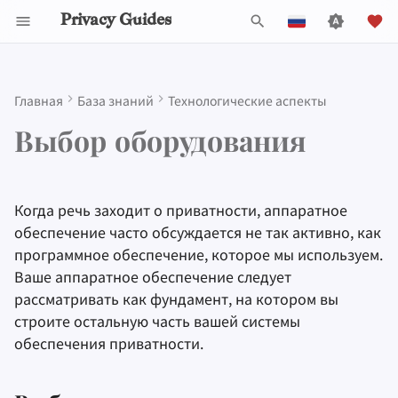
Privacy Guides
И
English
н
Español
Главная
База знаний
Технологические аспекты
Activist Toolbox
About Privacy Guides
Обзор DNS
Обзор Android
Инструменты для
Параметры групповой
Check Your Laws
Data Protection Authoriti
General Criteria
Job Openings
Руководство по
DNS Filtering
Tor Browser
Облачное хранилищ
AI Chat
Мобильные телефон
Android
Alternative Networks
Выбор компьютера
и
Français
Выбор оборудования
конфиденциальности
политики
написанию
ц
עִברִית
Legal Resources
Пожертвовать
Обзор Tor
iOS Overview
Choose Your Tools
Donation Acceptance Pol
Участники
Email Servers
Браузеры для
Data Removal Service
Синхронизация
Security Keys
Персональный
Device Integrity
Программы аппаратной
Self-Hosting
Технические
компьютеров
календаря
компьютер
и
безопасности
Italiano
руководства
Члены команды
Приватные платежи
Linux Overview
Expand Your Perspective
Executive Policy
Онлайн-сервисы
File Management
DNS-провайдеры
Когда речь заходит о приватности, аппаратное
а
Nederlands
Пользование
Мобильные браузер
Криптовалюта
Прошивки для роуте
обеспечение часто обсуждается не так активно, как
Предустановленная
ОС
Интернетом
Политика проекта
Типы
Обзор macOS
Support The Community
Privacy Policy
Кодекс поведения
Email Aliasing
л
программное обеспечение, которое мы используем.
中文 (繁體)
коммуникационных
Browser Extensions
Data and Metadata
Обновления прошивки
Ваше аппаратное обеспечение следует
и
中文 (繁體，台灣)
Провайдеры
сетей
Redaction
Сообщество
Обзор Qubes
Build Alliances
Notices and Disclaimers
Traffic Statistics
Электронная почта
рассматривать как фундамент, на котором вы
з
Русский
TPM
/Защищенный
строите остальную часть вашей системы
Программное
Document Collaborat
Сделать вклад
Windows
Make It Accessible
Финансовые услуги
криптопроцессор
обеспечения приватности.
а
обеспечение
ц
Почтовые клиенты
Uphold Integrity
Photo Management
Биометрия