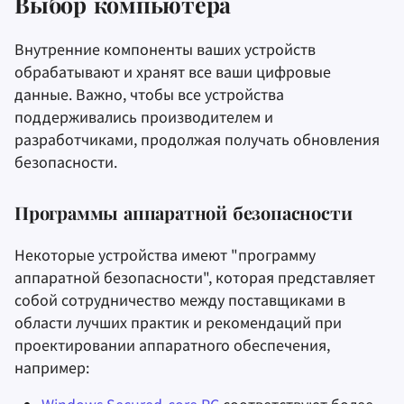
Оборудование
Выбор компьютера
и
Инструменты для
Stay Persistent
Поисковые системы
Шифрование устройства
я
Операционные
Внутренние компоненты ваших устройств
шифрования
системы
обрабатывают и хранят все ваши цифровые
Take Action!
VPN сервисы
Внешнее оборудование
п
Синхронизация и
данные. Важно, чтобы все устройства
о
Дополнительно
обмен файлами
поддерживались производителем и
Аппаратные ключи
разработчиками, продолжая получать обновления
безопасности
и
Фронтенды
безопасности.
с
Камера/микрофон
Health and Wellness
к
Программы аппаратной безопасности
Защитные экраны
а
Language Tools
приватности
Некоторые устройства имеют "программу
аппаратной безопасности", которая представляет
Maps and Navigation
Системы безопасности
собой сотрудничество между поставщиками в
"мёртвая рука"
области лучших практик и рекомендаций при
Многофакторная
проектировании аппаратного обеспечения,
аутентификация
Защита от перехвата/атаки
например:
"злой горничной"
Агрегаторы новосте