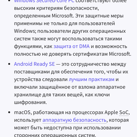
Windows Secured-core PC
соответствуют более
Замки Kensington
высоким критериям безопасности,
Заметки
определенным Microsoft. Эти защитные меры
Защитите свою сеть
применимы не только для пользователей
Офисные пакеты
Windows; пользователи других операционных
Компартментализация
систем также могут воспользоваться такими
Менеджеры паролей
функциями, как
защита от DMA
и возможность
Минимализм
полностью не доверять сертификатам Microsoft.
Pastebins
Android Ready SE
— это сотрудничество между
Маршрутизаторы
поставщиками для обеспечения того, чтобы их
Мессенджеры
устройства следовали
лучшим практикам
и
включали защищённое от взлома аппаратное
Social Networks
хранилище для таких вещей, как ключи
шифрования.
macOS, работающая на процессорах Apple
SoC
,
использует
аппаратную безопасность
, которая
может быть недоступна при использовании
сторонних операционных систем.