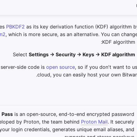
ses
PBKDF2
as its key derivation function (KDF) algorithm by
n2
, which is more secure, as an alternative. You can chang
KDF algorithm i
Select
Settings → Security → Keys → KDF algorithm
 server-side code is
open source
, so if you don't want to u
cloud, you can easily host your own Bitwar
 Pass
is an open-source, end-to-end encrypted password
loped by Proton, the team behind
Proton Mail
. It securely
your login credentials, generates unique email aliases, and
supports and stores passkeys.