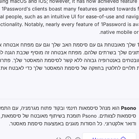
sing macOS and iOS; however, it has now achieved feature p
. 1Password's clients boast many features geared towards f
al people, such as an intuitive UI for ease-of-use and navig
tionality. Notably, nearly every feature of 1Password is ava
native mobile or
תונים שלך בשרתים שלהם. מפתח אבטחה זה מוסיף שכבת הגנה לנתו
ובטחים באנטרופיה גבוהה ללא קשר לסיסמת המאסטר שלך. פתרונ
תלויים לחלוטין בחוזקה של סיסמת המאסטר שלך כדי לאבטח את ה
Psono
הוא מנהל סיסמאות חינמי ובקוד פתוח מגרמניה, עם התמק
סיסמאות לצוותים. Psono תומכת בשיתוף מאובטח של סיסמ
ודואר אלקטרוני. כל הסודות מוגנים באמצעות סיסמת מאסטר.