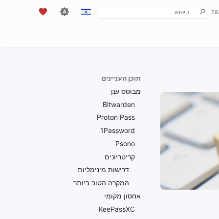
29
יש להקליד כדי להתחיל לחפש
English
Español
Français
תוכן העניינים
עִברִית
מבוסס ענן
Italiano
Bitwarden
Proton Pass
Nederlands
1Password
中文 (繁體)
Psono
קריטריונים
中文 (繁體，台灣)
דרישות מינימליות
Русский
המקרה הטוב ביותר
אחסון מקומי
KeePassXC