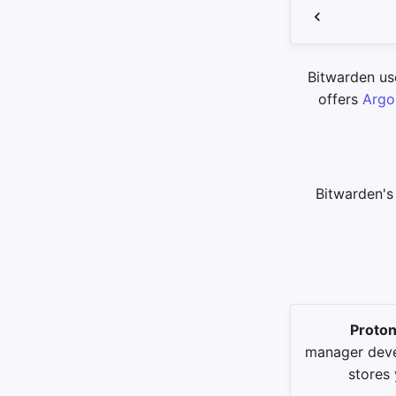
Bitwarden u
offers
Argo
Bitwarden's
Proton
manager deve
stores 