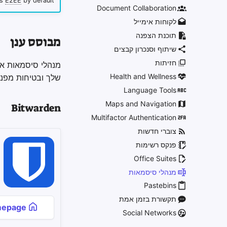
rs
E2EE
by default.
Document Collaboration
לקוחות אימייל
תוכנת הצפנה
מבוסס ענן
שיתוף וסנכרון קבצים
חזיתות
מנהלי סיסמאות אל
Health and Wellness
שלך ובטיחות מפני
Language Tools
Maps and Navigation
Bitwarden
Multifactor Authentication
צוברי חדשות
פנקס רשימות
Office Suites
מנהלי סיסמאות
Pastebins
תקשורת בזמן אמת
Homepage
Social Networks