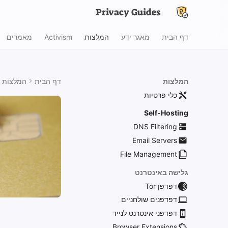
Privacy Guides
דף הבית
מאגר ידע
המלצות
Activism
מאמרים
המלצות
דף הבית
המלצות
כלי פרטיות
Self-Hosting
DNS Filtering
Email Servers
File Management
גלישה באינטרנט
דפדפן Tor
דפדפנים שולחניים
דפדפני אינטרנט לנייד
Browser Extensions