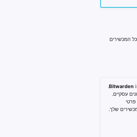
כל המכשירים
is a free and open-source password and passkey manager.
Bitwarden
נים עסקיים.
 פרטי
כשירים שלך.