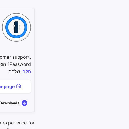
tomer support.
1Password הוא מקור סגור; עם זאת, האבטחה של המוצר מתועדת ביסודיות ב
הלבן
שלהם.
Homepage
Downloads
r experience for