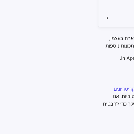
להם. לקוח האינטרנט של Psono יכול להתארח בעצמו;
ונות נוספות.
In Ap
ריטריונים
ביות. אנו
לך כדי להבטיח