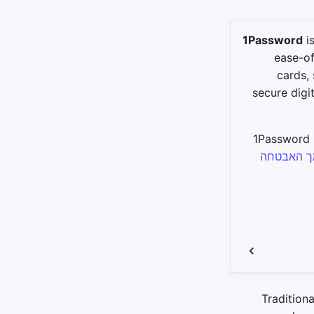
1Password
is
ease-of
cards, 
secure digi
1Password 
 האבטחה
Tradition