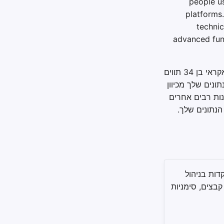
people u
platforms
technic
advanced func
כספת 1Password שלך מאובטחת גם עם סיסמת האב שלך וגם עם מפתח אבטחה אקראי בן 34 תווים
נים שלך מכיוון
ות רבים אחרים
נתונים שלך.
דות בניהול
אות, קבצים, סימניות