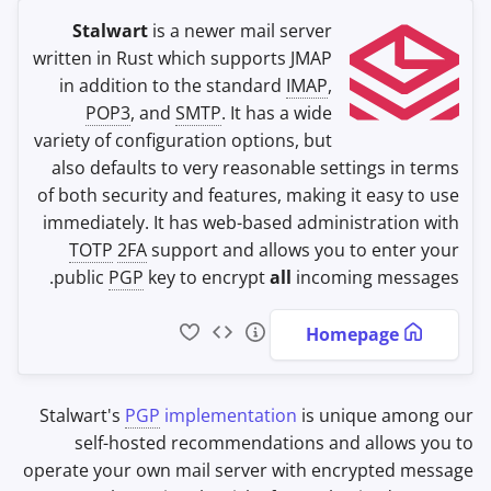
Office Suites
Stalwart
is a newer mail server
written in Rust which supports JMAP
מנהלי סיסמאות
in addition to the standard
IMAP
,
POP3
, and
SMTP
. It has a wide
Pastebins
variety of configuration options, but
also defaults to very reasonable settings in terms
תקשורת בזמן אמת
of both security and features, making it easy to use
immediately. It has web-based administration with
Social Networks
TOTP
2FA
support and allows you to enter your
public
PGP
key to encrypt
all
incoming messages.
Homepage
Stalwart's
PGP
implementation
is unique among our
self-hosted recommendations and allows you to
operate your own mail server with encrypted message