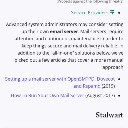
תוכנת הצפנה
Protects against the following threat(s):
ל
מנועי חיפוש
נושאים מתקדמים
Stay Persistent
Service Providers
ה
שיתוף וסנכרון קבצים
שירותי VPN
מערכות הפעלה
Take Action!
Advanced system administrators may consider setting
ת
חזיתות
up their own
email server
. Mail servers require
ח
attention and continuous maintenance in order to
Health and Wellness
י
keep things secure and mail delivery reliable. In
addition to the "all-in-one" solutions below, we've
ל
Language Tools
picked out a few articles that cover a more manual
ל
approach:
Maps and Navigation
ח
Setting up a mail server with OpenSMTPD, Dovecot
Multifactor
and Rspamd
(2019)
פ
Authentication
How To Run Your Own Mail Server
(August 2017)
ש
צוברי חדשות
Stalwart
פנקס רשימות