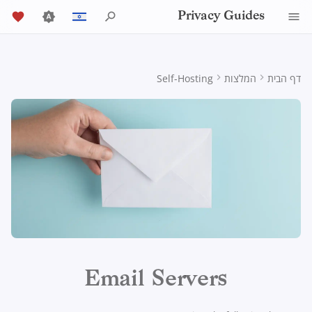
Privacy Guides
י
English
ש
Español
דף הבית
המלצות
Self-Hosting
אודות Privacy Guides
דפדפן Tor
AI Chat
Android
אחסון בענן
Activist Toolbox
Mobile Phones
למה פרטיות חשובה
Alternative Networks
מדריך כתיבה
Job Openings
General Criteria
Check Your Laws
הפצות אלטרנטיביות
סקירה כללית של DNS
Introduction to
Android Overview
ta Protection Authorities
Stalwart
ל
Français
Passwords
ה
עִברִית
Donate
מודל איומים
סנכרון לוח שנה
Security Keys
תקינות המכשיר
Legal Resources
דפדפנים שולחניים
שולחן עבודה/מחשב אישי
Data Removal Services
Contributors
מדריכים טכניים
General Apps
iOS Overview
סקירה כללית של Tor
Choose Your Tools
nation Acceptance Policy
Mailcow
Multifactor
ק
Italiano
Authentication
ספקי DNS
חברי הצוות
קושחת הנתב
איומים נפוצים
דפדפני אינטרנט לנייד
מטבעות קריפטוגרפיים
השגת יישומים
שירותים מקוונים
Executive Policy
Linux Overview
Private Payments
Expand Your Perspective
Mail-in-a-Box
ל
Nederlands
Choosing Your
Policies
Email Aliasing
Data and Metadata
תפיסות מוטעות נפוצות
Browser Extensions
קוד התנהגות
Privacy Policy
macOS Overview
סוגי רשתות תקשורת
Support The Community
י
中文 (繁體)
Hardware
Redaction
ד
中文 (繁體，台灣)
קהילה
שירותי אימייל
Account Creation
Build Alliances
Traffic Statistics
סקירה כללית של Qubes
Notices and Disclaimers
אבטחת אימייל
כ
Document Collaboration
Русский
תרומה
מחיקת חשבון
שירותים פיננסיים
Windows
Make It Accessible
ד
Email Servers
VPN Overview
לקוחות אימייל
י
יסודות טכנולוגיה
Photo Management
Uphold Integrity