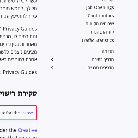
עשוי לכלול טעויות 
Job Openings
Contributors
עליך להתייעץ עם ה
שירותים מקוונים
es
קוד התנהגות
Traffic Statistics
תרומה
מציגים מצגים כלשה
אחרת לחומרים כאלה
מדריך כתיבה
מדריכים טכניים
Writing Style
Privacy Guides בנוסף אינם מתחייבים כי אתר זה יהיה זמין כל הזמן, או זמין בכלל.
אזהרות
Uploading Images
Git Recommendations
Branding Guidelines
Commit Messages
Translations
סקירת רישוי
Commenting on PRs
te for) the
license
nder the
Creative
ans that you can