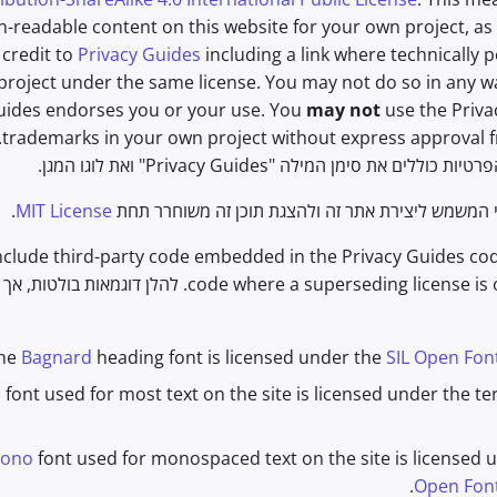
-readable content on this website for your own project, as 
 credit to
Privacy Guides
including a link where technically 
project under the same license. You may not do so in any w
uides endorses you or your use. You
may not
use the Priva
ct
ים את סימן המילה "Privacy Guides" ואת לוגו המגן.
המשמש ליצירת אתר זה ולהצגת תוכן זה משוחרר תחת
MIT License
.
nclude third-party code embedded in the Privacy Guides cod
code where a superseding license is otherwise noted. להלן 
he
Bagnard
heading font is licensed under the
SIL Open Font
s
font used for most text on the site is licensed under the t
ono
font used for monospaced text on the site is licensed 
.
Open Font