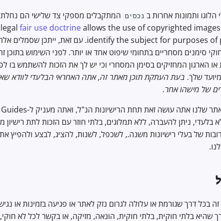
הלוגו ותמונות אחרות ב
המתקבלים מספקי צד שלישי הם נחלת ה
נכסים
fair use doctrine
allows the use of copyrighted images 
identify the subject for purposes of public comment. עם זא
לחוקי סימנים מסחריים בתחומי שיפוט אחד או יותר. לפני השימוש בתוכן זה
 או הארגון המחזיקים בסימן המסחרי וכי יש לך את הזכות להשתמש בו לפ
יועד שלך.
בעת העתקת תוכן מאתר זה, אתה האחראי הבלעדי לוודא שאינ
רים של מישהו אחר.
לא בלעדי, ניתן להעברה, ללא תמלוגים, בלתי חוזר עם הזכות לתת רישיון מ
בות של בעלי רישיונות משנה., לשכפל, לשנות, להציג, לבצע ולהפיץ א
נו.
 בכל דרך שגורמת או עלולה לגרום נזק לאתר או פגיעה בזמינות או נגיש
ך שהיא בלתי חוקית, בלתי חוקית, הונאה, מזיקה, או בקשר לכל לא חוקי,