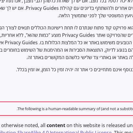
ולא יכול לטפל בכל מצב. אם יש לך שאלות כלשהן לגבי מצבך, אנו ממליצ
משלך, לחפש מומחים אחרים ולהשתתף בדיונים עם 
יועץ המשפטי שלך לפני שתמשיך הלאה.
Privacy Guid הוא פרויקט קוד פתוח שנתרם לו תחת רישיונות הכוללים תנאים לצורך
והתורמים לו, מבהירים שהפרויקט ואתר Privacy Guides מוצע "כמות שהוא", 
מאחריות בגין נ
ם בנוגע לדיוק, התוצאות הסבירות או המהימנות של השימוש בחומרים ב
 באתר או באתרי צד שלישי כלשהם המקושרים באתר זה.
.
The following is a human-readable summary of (and not a substitu
 otherwise noted, all
content
on this website is released u
ution-ShareAlike 4.0 International Public License
. This me