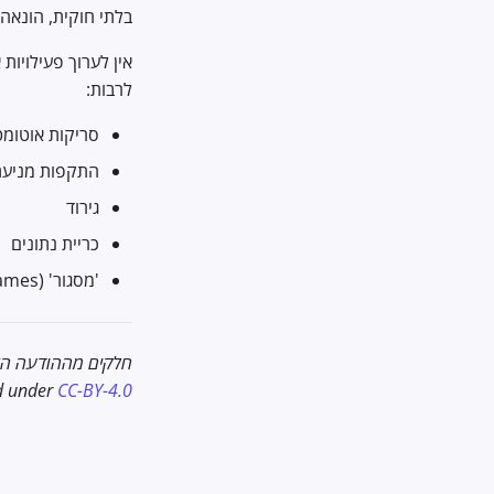
בלתי חוקית, הונאה 
אין לערוך פעילויות
לרבות:
סריקות אוטומט
התקפות מניעת
גירוד
כריית נתונים
'מסגור' (IFrames)
חלקים מההודעה הז
d under
CC-BY-4.0