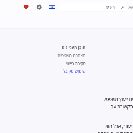
29
יש להקליד כדי להתחיל לחפש
English
Español
Français
תוכן העניינים
עִברִית
הצהרה משפטית
Italiano
סקירת רישוי
שימוש מקובל
Nederlands
中文 (繁體)
中文 (繁體，台灣)
Priv והתורמים אינם מספקים ייעוץ משפטי.
Русский
 תקשורת עם
עזור, אבל הוא