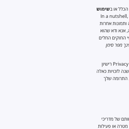
כלל או ב
שימוש
ת, ייתכן שסמלים אלה ותמונות אחרות
, אנא ודא שהוא
י החוקים החלים
ך מפר סימן
כאשר אתה תורם לאתר שלנו אתה עושה זאת תחת הרישיונות הנ"ל, ואתה מעניק ל-Privacy Guides רישיון
שנה לזכויות כאלה
ת התרומה שלך
ותם של מדריכי
 מטרה או פעילות