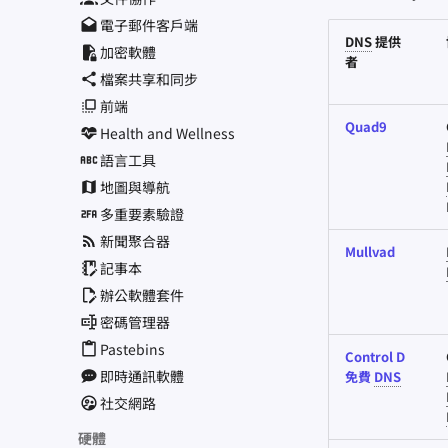
電子郵件客戶端
DNS
提供
加密軟體
者
檔案共享和同步
前端
Quad9
Health and Wellness
語言工具
地圖與導航
多重要素驗證
新聞聚合器
Mullvad
記事本
辦公軟體套件
密碼管理器
Pastebins
Control D
即時通訊軟體
免費
DNS
社交網路
硬體