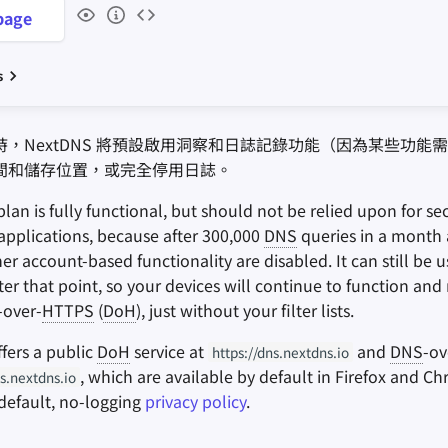
age
s
，NextDNS 將預設啟用洞察和日誌記錄功能（因為某些功能需
間和儲存位置，或完全停用日誌。
lan is fully functional, but should not be relied upon for sec
ng applications, because after 300,000
DNS
queries in a month al
er account-based functionality are disabled. It can still be u
ter that point, so your devices will continue to function an
-over-
HTTPS
(
DoH
), just without your filter lists.
fers a public
DoH
service at
and
DNS
-ov
https://dns.nextdns.io
, which are available by default in Firefox and 
s.nextdns.io
 default, no-logging
privacy policy
.