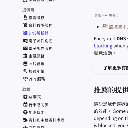
提供商
防護下列威脅：
雲端儲存
資料移除服務
監控資本
DNS解析器
Encrypted
DNS
電子郵件別名
blocking
when y
電子郵件服務
瀏覽活動。
金融服務
照片管理
了解更多有
搜尋引擎
VPN 服務
軟體
推薦的提
AI 聊天
這些是我們喜歡
行事曆同步
的效能。 Some of t
加密貨幣
depending on th
資料和中繼資料處理
is blocked, you
文件協作