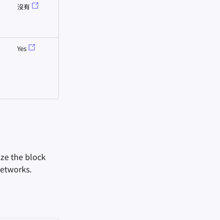
沒有
Yes
ize the block
networks.