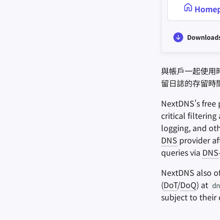
Homep
Download
與帳戶一起使用時
留日誌的存留時
NextDNS's free p
critical filteri
logging, and oth
DNS
provider af
queries via
DNS
NextDNS also of
(
DoT
/
DoQ
) at
dn
subject to their