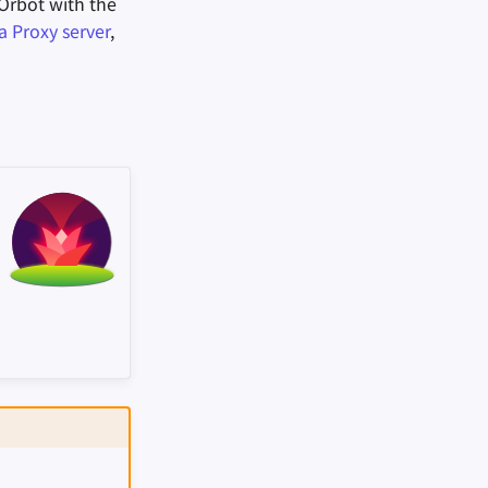
Orbot with the
a Proxy server
,