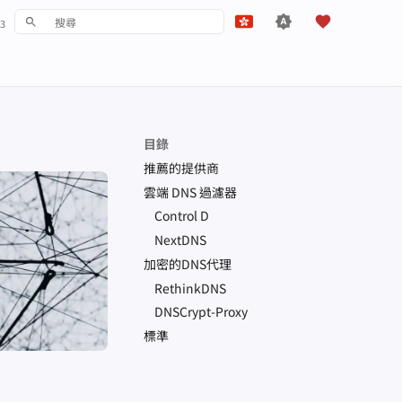
3
鍵入以開始檢索
English
Español
Français
目錄
עִברִית
推薦的提供商
Italiano
雲端
DNS
過濾器
Control D
Nederlands
NextDNS
中文 (繁體)
加密的DNS代理
中文 (繁體，台灣)
RethinkDNS
DNSCrypt-Proxy
Русский
標準