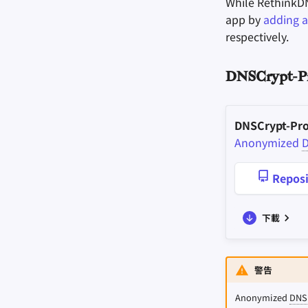
While RethinkD
app by
adding a
respectively.
DNSCrypt-P
DNSCrypt-Pr
Anonymized
Reposi
下載
警告
Anonymized
DNS