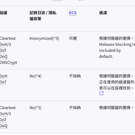
協議
記錄日誌 / 隱私
ECS
過濾
權政策
Cleartext
Anonymized[^5]
可選
根據伺服器的選擇。
DoH
/3
Malware blocking i
DoT
included by
DoQ
default.
DNSCrypt
DoH
No[^4]
不採納
根據伺服器的選擇。
DoT
正在使用的過濾器列
表可以在這裡找到。
Cleartext
No[^3]
不採納
根據伺服器的選擇。
DoH
/3
DoT
DoQ