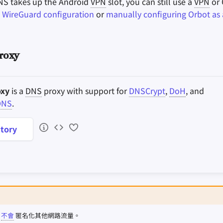
NS takes up the Android
VPN
slot, you can still use a
VPN
or 
 WireGuard configuration
or
manually configuring Orbot as 
roxy
oxy
is a
DNS
proxy with support for
DNSCrypt
,
DoH
, and
DNS
.
tory
不會
匿名化其他網路流量。