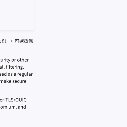
求）。 可選擇保
urity or other
l filtering,
sed as a regular
d make secure
er-
TLS
/
QUIC
Chromium, and