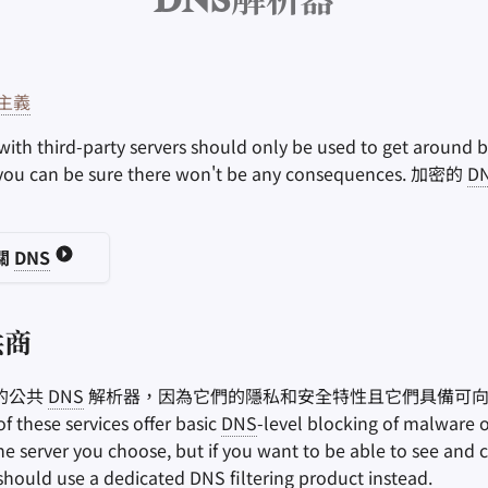
DNS解析器
主義
with third-party servers should only be used to get around 
ou can be sure there won't be any consequences. 加密的
D
關
DNS
供商
的公共
DNS
解析器，因為它們的隱私和安全特性且它們具備可
hese services offer basic
DNS
-level blocking of malware o
e server you choose, but if you want to be able to see and
 should use a dedicated
DNS
filtering product instead.