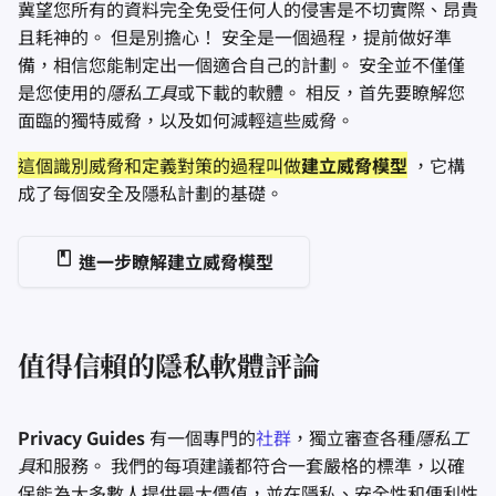
冀望您所有的資料完全免受任何人的侵害是不切實際、昂貴
密碼管理器
且耗神的。 但是別擔心！ 安全是一個過程，提前做好準
備，相信您能制定出一個適合自己的計劃。 安全並不僅僅
Pastebins
是您使用的
隱私工具
或下載的軟體。 相反，首先要瞭解您
面臨的獨特威脅，以及如何減輕這些威脅。
即時通訊軟體
這個識別威脅和定義對策的過程叫做
建立威脅模型
，它構
社交網路
成了每個安全及隱私計劃的基礎。
進一步瞭解建立威脅模型
值得信賴的隱私軟體評論
Privacy Guides
有一個專門的
社群
，獨立審查各種
隱私工
具
和服務。 我們的每項建議都符合一套嚴格的標準，以確
保能為大多數人提供最大價值，並在隱私、安全性和便利性