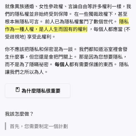
就像異族通婚、女性參政權、言論自由等許多權利一樣，我
進階主題
進階
Stay Persistent
搜尋引擎
檔案共享和同步
們的隱私權並非始終受到保障。 在一些獨裁政權下，甚至
根本無隱私可言。 前人已為隱私權奮鬥了數個世代。
隱私
作業系統
Take Action!
VPN 服務
前端
作為一種人權，是人人生而固有的權利
，每個人都應當 (不
受歧視地) 享受此權利。
健康與保健
你不應該把隱私和保密混為一談。 我們都知道浴室裡會發
語言工具
生什麼事，但您還是會把門關上。 那是因為您想要隱私，
而不是為了隱瞞祕密。
每個人
都有需要保護的東西。 隱私
地圖與導航
讓我們之所以為人。
多重要素驗證
為什麼隱私很重要
新聞聚合器
我該怎麼做？
記事本
首先，您需要制定一個計劃
辦公軟體套件