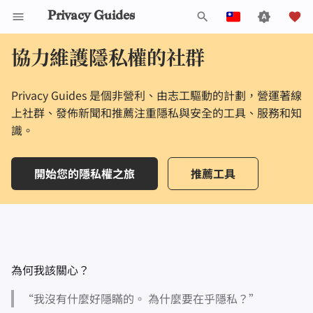
Privacy Guides
打
English
協力維護隱私權的社群
字
Español
Privacy Guides 是個非營利、由志工驅動的計劃，營運著線
Activist Toolbox
關於 Privacy Guides
為什麼隱私很重要
隱私工具
Check Your Laws
Data Protection Authoriti
通用標準
工作職缺
撰寫指南
密碼介紹
DNS 簡介
Android 概述
DNS 過濾
Tor 瀏覽器
雲端儲存
AI 聊天
手機
Android
替代網路
值得信賴的隱私軟體評論
進
Français
上社群、發佈新聞和推薦注重隱私與安全的工具、服務和知
行
עִברִית
Self-Hosting
Legal Resources
捐款
建立威脅模型
Choose Your Tools
捐款接受政策
貢獻者
技術指南
多重要素驗證
Tor 簡介
iOS 概述
電子郵件伺服器
桌面瀏覽器
資料移除服務
行事曆同步
安全金鑰
桌上型電腦
設備一致完整
識。
關於 Privacy Guides
搜
Italiano
瀏覽網際網路
團隊成員
常見威脅
Expand Your Perspective
執行政策
線上服務
選擇您的硬體
私密支付
Linux 概述
檔案管理
行動瀏覽器
DNS解析器
加密貨幣
路由器軔體
什麼是隱私工具？
尋
開始您的隱私權之旅
推薦工具
Nederlands
提供商
政策
常見迷思
Support The Community
隱私權政策
社區行為守則
電子郵件安全
通訊網路的類型
macOS 概述
瀏覽器擴充套件
電子郵件別名
資料和中繼資料處理
為什麼隱私很重要？
中文 (繁體)
中文 (繁體，台灣)
軟體
社群
創建帳號
Build Alliances
公告與免責聲明
流量統計
VPN 簡介
Qubes概述
電子郵件服務
文件協作
Русский
硬體
參與貢獻
刪除帳號
Make It Accessible
Windows
金融服務
電子郵件客戶端
為何我該關心？
“我沒有什麼好隱瞞的。 為什麼要在乎隱私？”
技術要點
作業系統
Uphold Integrity
照片管理
加密軟體